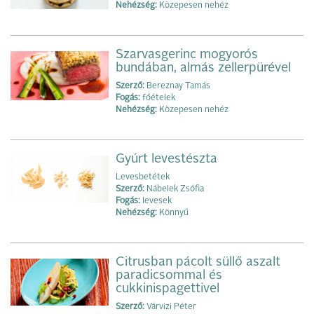
Nehézség:
Közepesen nehéz
Szarvasgerinc mogyorós
bundában, almás zellerpürével
Szerző:
Bereznay Tamás
Fogás:
főételek
Nehézség:
Közepesen nehéz
Gyúrt levestészta
Levesbetétek
Szerző:
Nábelek Zsófia
Fogás:
levesek
Nehézség:
Könnyű
Citrusban pácolt süllő aszalt
paradicsommal és
cukkinispagettivel
Szerző:
Várvizi Péter