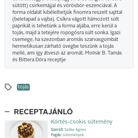
sütött) csirkemájjal és vörösbor-eszenciával. A
forma oldalát kibélelhetjük finomra reszelt sajttal
(beletapad a vajba). Csíkra vágott hámozott sült
paprikát is tehetünk a forma aljába, erre kerül a
tojás, majd a tetejére ropogósra sült sonka. Igazi
csemege, ha szezonban aromás szarvasgombát
hermetikusan zárható üvegbe teszünk a tojás
mellé, ami így átveszi az aromát. Molnár B. Tamás
és Bittera Dóra receptje
tojás
RECEPTAJÁNLÓ
Körtés-csokis sütemény
Szerző:
Szőke Ágnes
Fogás:
sütemények