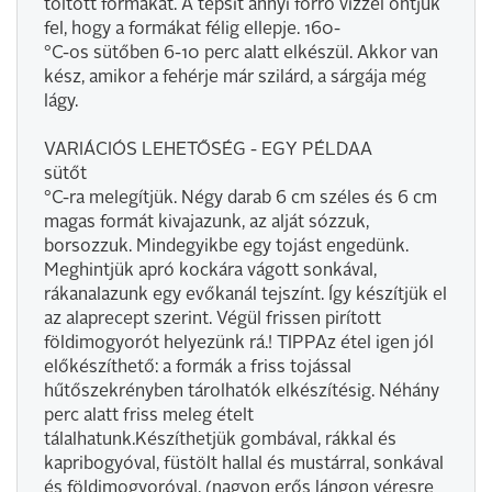
töltött formákat. A tepsit annyi forró vízzel öntjük
fel, hogy a formákat félig ellepje. 160-
°C-os sütőben 6-10 perc alatt elkészül. Akkor van
kész, amikor a fehérje már szilárd, a sárgája még
lágy.
VARIÁCIÓS LEHETŐSÉG - EGY PÉLDAA
sütőt
°C-ra melegítjük. Négy darab 6 cm széles és 6 cm
magas formát kivajazunk, az alját sózzuk,
borsozzuk. Mindegyikbe egy tojást engedünk.
Meghintjük apró kockára vágott sonkával,
rákanalazunk egy evőkanál tejszínt. Így készítjük el
az alaprecept szerint. Végül frissen pirított
földimogyorót helyezünk rá.! TIPPAz étel igen jól
előkészíthető: a formák a friss tojással
hűtőszekrényben tárolhatók elkészítésig. Néhány
perc alatt friss meleg ételt
tálalhatunk.Készíthetjük gombával, rákkal és
kapribogyóval, füstölt hallal és mustárral, sonkával
és földimogyoróval, (nagyon erős lángon véresre