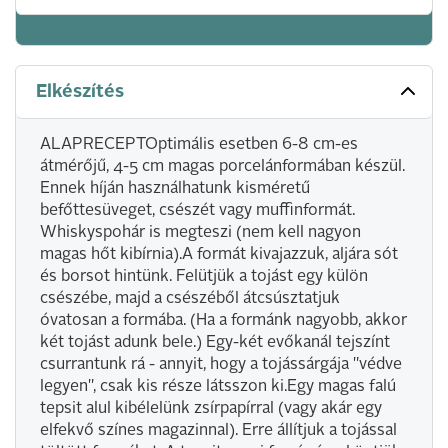
Elkészítés
ALAPRECEPTOptimális esetben 6-8 cm-es
átmérőjű, 4-5 cm magas porcelánformában készül.
Ennek híján használhatunk kisméretű
befőttesüveget, csészét vagy muffinformát.
Whiskyspohár is megteszi (nem kell nagyon
magas hőt kibírnia).A formát kivajazzuk, aljára sót
és borsot hintünk. Felütjük a tojást egy külön
csészébe, majd a csészéből átcsúsztatjuk
óvatosan a formába. (Ha a formánk nagyobb, akkor
két tojást adunk bele.) Egy-két evőkanál tejszínt
csurrantunk rá - annyit, hogy a tojássárgája "védve
legyen", csak kis része látsszon ki.Egy magas falú
tepsit alul kibélelünk zsírpapírral (vagy akár egy
elfekvő színes magazinnal). Erre állítjuk a tojással