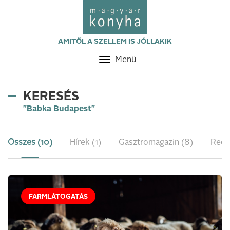
AMITŐL A SZELLEM IS JÓLLAKIK
Menü
Toggle
navigation
KERESÉS
"Babka Budapest"
Összes (10)
Hírek (1)
Gasztromagazin (8)
Rece
FARMLÁTOGATÁS