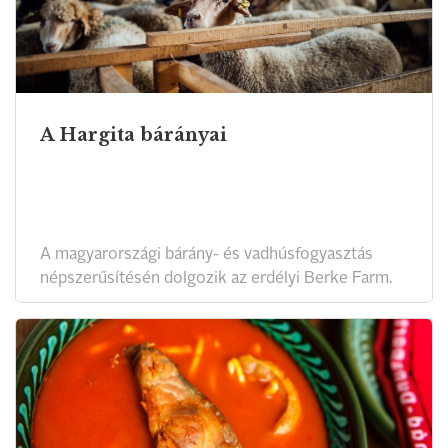
A Hargita bárányai
A magyarországi bárány- és vadhúsfogyasztás
népszerűsítésén dolgozik az erdélyi Berke Farm.