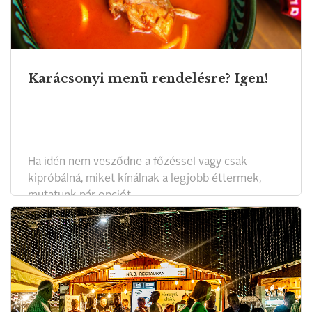
Karácsonyi menü rendelésre? Igen!
Ha idén nem vesződne a főzéssel vagy csak
kipróbálná, miket kínálnak a legjobb éttermek,
mutatunk pár opciót.