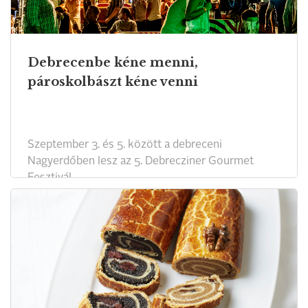
Debrecenbe kéne menni,
pároskolbászt kéne venni
Szeptember 3. és 5. között a debreceni
Nagyerdőben lesz az 5. Debrecziner Gourmet
Fesztivál.