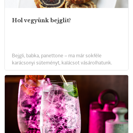
Hol vegyünk bejglit?
Bejgli, babka, panettone – ma már sokféle
karácsonyi süteményt, kalácsot vásárolhatunk.