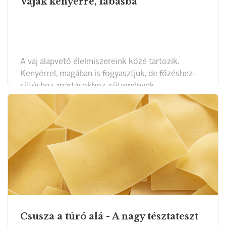
Vajak kenyérre, lábasba
A vaj alapvető élelmiszereink közé tartozik.
Kenyérrel, magában is fogyasztjuk, de főzéshez-
sütéshez, mártásokhoz, sütemények
alapanyagaként is használjuk. A Magyar Konyha
magazin és a Pannon Gasztronómiai Akadémia
tesztsorozatában legutóbb a Magyarországon
beszerezhető legjobb vajakat igyekeztünk
megtalálni.
Csusza a túró alá - A nagy tésztateszt