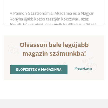
A Pannon Gasztronómiai Akadémia és a Magyar
Konyha újabb közös tesztjén kolozsvári, azaz
füstölt, húsos oldal-szalonnák kerültek a zsűri elé.
A sertés különböző testtájaiból, különböző
módszerekkel, különböző szalonnák készülnek.
Az ízletes kolozsvári szalonna a legnépszerűbbek
Olvasson bele legújabb
közé tartozik.
magazin számunkba!
Megnézem
ELŐFIZETEK A MAGAZINRA