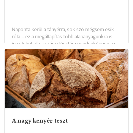
Naponta kerül a tányérra, sok szó mégsem esik
róla – ez a megállapítás több alapanyagunkra is
igaz lehet, de a száraztésztára mindenképpen az.
Most a tészták jeles képviselője, a csusza került a
szakértő tesztelők elé.
A nagy kenyér teszt