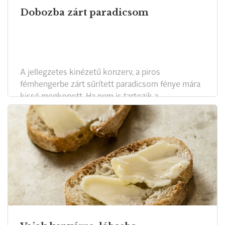
Dobozba zárt paradicsom
A jellegzetes kinézetű konzerv, a piros
fémhengerbe zárt sűrített paradicsom fénye mára
kissé megkopott. Ha nem is tartozik a
legfontosabb alapanyagok közé, néha azért
szükség van rá. A Magyar Konyha magazin és a
Pannon Gasztronómiai Akadémia tesztjében
igyekeztünk a legjobbakat megtalálni.