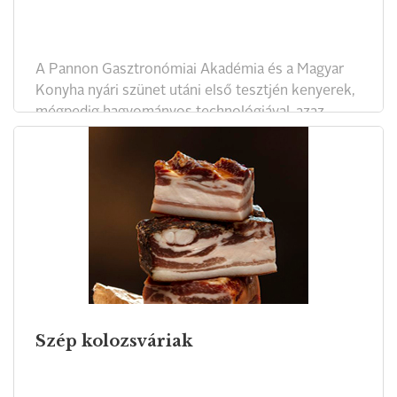
A Pannon Gasztronómiai Akadémia és a Magyar
Konyha nyári szünet utáni első tesztjén kenyerek,
mégpedig hagyományos technológiával, azaz
kovásszal, élesztő nélkül készült kenyerek
kerültek a szakértő zsűri elé.
Szép kolozsváriak