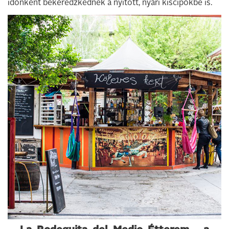
időnként bekéredzkednek a nyitott, nyári kiscipőkbe is.