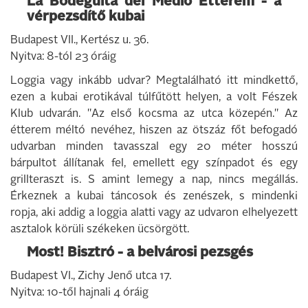
La Bodeguita del Medio Étterem - a
vérpezsdítő kubai
Budapest VII., Kertész u. 36.
Nyitva: 8-tól 23 óráig
Loggia vagy inkább udvar? Megtalálható itt mindkettő,
ezen a kubai erotikával túlfűtött helyen, a volt Fészek
Klub udvarán. "Az első kocsma az utca közepén." Az
étterem méltó nevéhez, hiszen az ötszáz főt befogadó
udvarban minden tavasszal egy 20 méter hosszú
bárpultot állítanak fel, emellett egy színpadot és egy
grillteraszt is. S amint lemegy a nap, nincs megállás.
Érkeznek a kubai táncosok és zenészek, s mindenki
ropja, aki addig a loggia alatti vagy az udvaron elhelyezett
asztalok körüli székeken ücsörgött.
Most! Bisztró - a belvárosi pezsgés
Budapest VI., Zichy Jenő utca 17.
Nyitva: 10-től hajnali 4 óráig