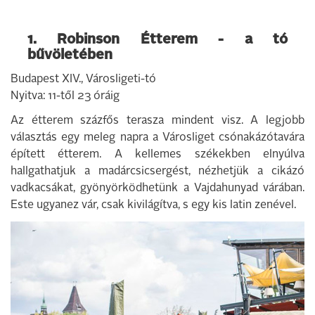
1. Robinson Étterem - a tó
bűvöletében
Budapest XIV., Városligeti-tó
Nyitva: 11-től 23 óráig
Az étterem százfős terasza mindent visz. A legjobb
választás egy meleg napra a Városliget csónakázótavára
épített étterem. A kellemes székekben elnyúlva
hallgathatjuk a madárcsicsergést, nézhetjük a cikázó
vadkacsákat, gyönyörködhetünk a Vajdahunyad várában.
Este ugyanez vár, csak kivilágítva, s egy kis latin zenével.