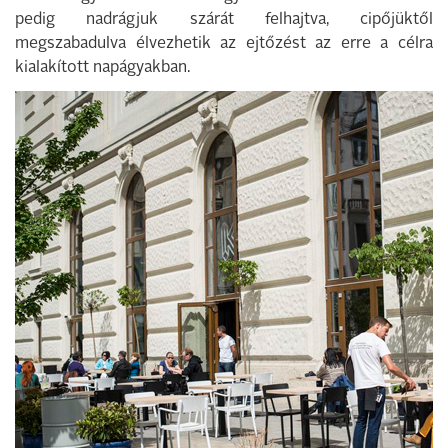
pedig nadrágjuk szárát felhajtva, cipőjüktől
megszabadulva élvezhetik az ejtőzést az erre a célra
kialakított napágyakban.