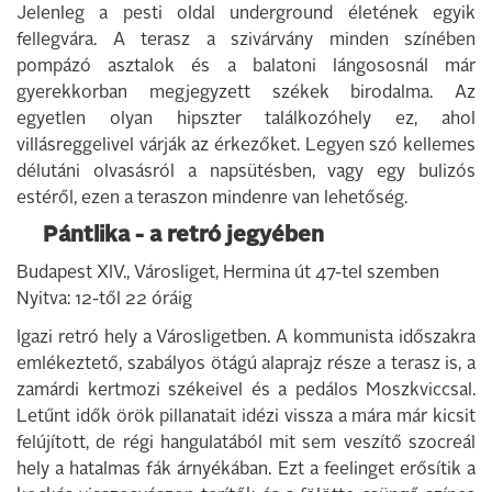
Jelenleg a pesti oldal underground életének egyik
fellegvára. A terasz a szivárvány minden színében
pompázó asztalok és a balatoni lángososnál már
gyerekkorban megjegyzett székek birodalma. Az
egyetlen olyan hipszter találkozóhely ez, ahol
villásreggelivel várják az érkezőket. Legyen szó kellemes
délutáni olvasásról a napsütésben, vagy egy bulizós
estéről, ezen a teraszon mindenre van lehetőség.
Pántlika - a retró jegyében
Budapest XIV., Városliget, Hermina út 47-tel szemben
Nyitva: 12-től 22 óráig
Igazi retró hely a Városligetben. A kommunista időszakra
emlékeztető, szabályos ötágú alaprajz része a terasz is, a
zamárdi kertmozi székeivel és a pedálos Moszkviccsal.
Letűnt idők örök pillanatait idézi vissza a mára már kicsit
felújított, de régi hangulatából mit sem veszítő szocreál
hely a hatalmas fák árnyékában. Ezt a feelinget erősítik a