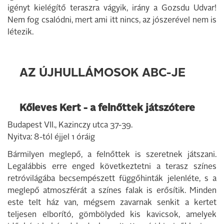
igényt kielégítő teraszra vágyik, irány a Gozsdu Udvar!
Nem fog csalódni, mert ami itt nincs, az jószerével nem is
létezik.
AZ ÚJHULLÁMOSOK ABC-JE
Kőleves Kert - a felnőttek játszótere
Budapest VII., Kazinczy utca 37-39.
Nyitva: 8-tól éjjel 1 óráig
Bármilyen meglepő, a felnőttek is szeretnek játszani.
Legalábbis erre enged következtetni a terasz színes
retróvilágába becsempészett függőhinták jelenléte, s a
meglepő atmoszférát a színes falak is erősítik. Minden
este telt ház van, mégsem zavarnak senkit a kertet
teljesen elborító, gömbölyded kis kavicsok, amelyek