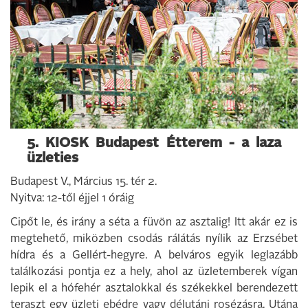
5. KIOSK Budapest Étterem - a laza
üzleties
Budapest V., Március 15. tér 2.
Nyitva: 12-től éjjel 1 óráig
Cipőt le, és irány a séta a füvön az asztalig! Itt akár ez is
megtehető, miközben csodás rálátás nyílik az Erzsébet
hídra és a Gellért-hegyre. A belváros egyik leglazább
találkozási pontja ez a hely, ahol az üzletemberek vígan
lepik el a hófehér asztalokkal és székekkel berendezett
teraszt egy üzleti ebédre vagy délutáni rosézásra. Utána