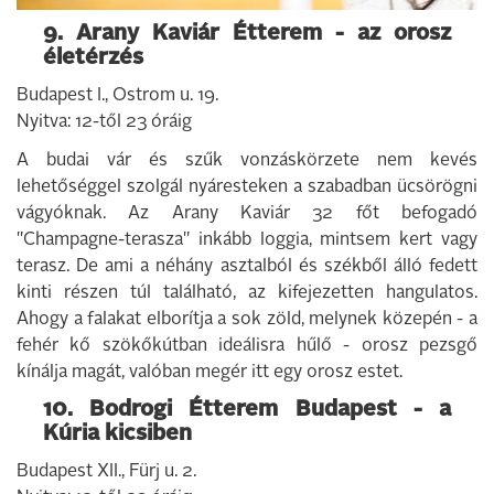
9. Arany Kaviár Étterem - az orosz
életérzés
Budapest I., Ostrom u. 19.
Nyitva: 12-től 23 óráig
A budai vár és szűk vonzáskörzete nem kevés
lehetőséggel szolgál nyáresteken a szabadban ücsörögni
vágyóknak. Az Arany Kaviár 32 főt befogadó
"Champagne-terasza" inkább loggia, mintsem kert vagy
terasz. De ami a néhány asztalból és székből álló fedett
kinti részen túl található, az kifejezetten hangulatos.
Ahogy a falakat elborítja a sok zöld, melynek közepén - a
fehér kő szökőkútban ideálisra hűlő - orosz pezsgő
kínálja magát, valóban megér itt egy orosz estet.
10. Bodrogi Étterem Budapest - a
Kúria kicsiben
Budapest XII., Fürj u. 2.