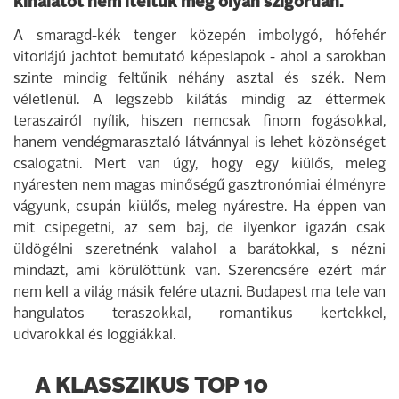
kínálatot nem ítéltük meg olyan szigorúan.
A smaragd-kék tenger közepén imbolygó, hófehér
vitorlájú jachtot bemutató képeslapok - ahol a sarokban
szinte mindig feltűnik néhány asztal és szék. Nem
véletlenül. A legszebb kilátás mindig az éttermek
teraszairól nyílik, hiszen nemcsak finom fogásokkal,
hanem vendégmarasztaló látvánnyal is lehet közönséget
csalogatni. Mert van úgy, hogy egy kiülős, meleg
nyáresten nem magas minőségű gasztronómiai élményre
vágyunk, csupán kiülős, meleg nyárestre. Ha éppen van
mit csipegetni, az sem baj, de ilyenkor igazán csak
üldögélni szeretnénk valahol a barátokkal, s nézni
mindazt, ami körülöttünk van. Szerencsére ezért már
nem kell a világ másik felére utazni. Budapest ma tele van
hangulatos teraszokkal, romantikus kertekkel,
udvarokkal és loggiákkal.
A KLASSZIKUS TOP 10