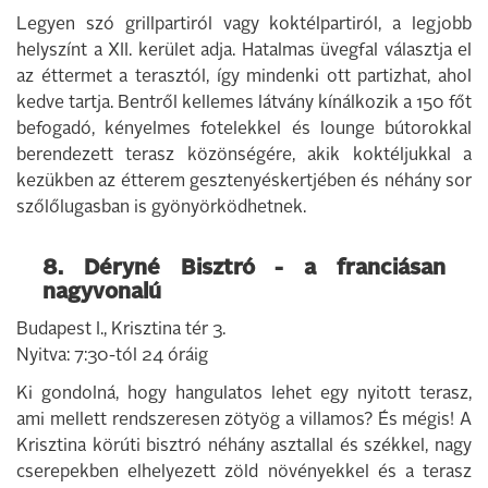
Legyen szó grillpartiról vagy koktélpartiról, a legjobb
helyszínt a XII. kerület adja. Hatalmas üvegfal választja el
az éttermet a terasztól, így mindenki ott partizhat, ahol
kedve tartja. Bentről kellemes látvány kínálkozik a 150 főt
befogadó, kényelmes fotelekkel és lounge bútorokkal
berendezett terasz közönségére, akik koktéljukkal a
kezükben az étterem gesztenyéskertjében és néhány sor
szőlőlugasban is gyönyörködhetnek.
8. Déryné Bisztró - a franciásan
nagyvonalú
Budapest I., Krisztina tér 3.
Nyitva: 7:30-tól 24 óráig
Ki gondolná, hogy hangulatos lehet egy nyitott terasz,
ami mellett rendszeresen zötyög a villamos? És mégis! A
Krisztina körúti bisztró néhány asztallal és székkel, nagy
cserepekben elhelyezett zöld növényekkel és a terasz