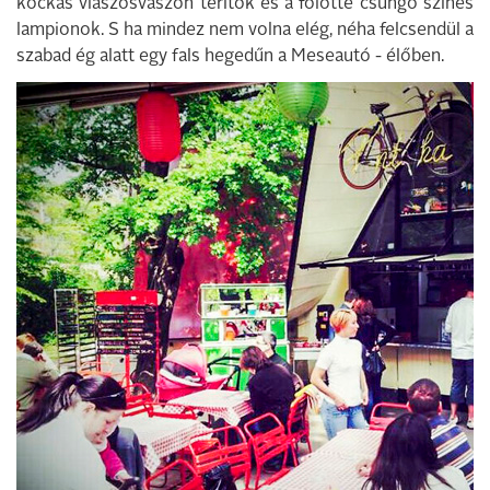
kockás viaszosvászon terítők és a fölötte csüngő színes
lampionok. S ha mindez nem volna elég, néha felcsendül a
szabad ég alatt egy fals hegedűn a Meseautó - élőben.