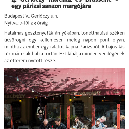
4. Gerlóczy Kávéház és Brasserie -
egy párizsi sanzon margójára
Budapest V., Gerlóczy u. 1.
Nyitva: 7-től 23 óráig
Hatalmas gesztenyefák árnyékában, tonetthatású széken
ücsörögni egy kellemesen meleg napon pont olyan,
mintha az ember egy falatot kapna Párizsból. A bájos kis
tér már csak hab a tortán. Ezt kínálja minden vendégének
az étterem nyitott része.