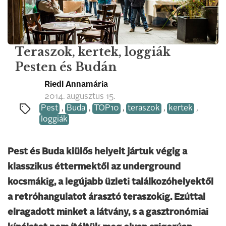
Teraszok, kertek, loggiák
Pesten és Budán
Riedl Annamária
2014. augusztus 15.
Pest
,
Buda
,
TOP10
,
teraszok
,
kertek
,
loggiák
Pest és Buda kiülős helyeit jártuk végig a
klasszikus éttermektől az underground
kocsmákig, a legújabb üzleti találkozóhelyektől
a retróhangulatot árasztó teraszokig. Ezúttal
elragadott minket a látvány, s a gasztronómiai