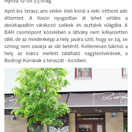
Nyitva: 12-től 23 óráig
Apró kis terasz, ami védve öleli körül a neki otthont adó
éttermet. A füvön nyugodtan át lehet sétálni a
deszkapadlón várakozó székek és asztalok világába. A
BAH csomópont közelében a látvány nem kifejezetten
idilli, de az mindenképp a hely javára szól, hogy se zaj, se
szmog nem zavarja az ide betérőt. Kellemesen tükrözi a
hely az Inárcs mellett található nagytestvérének, a
Bodrogi Kúriának a teraszát - kicsiben.