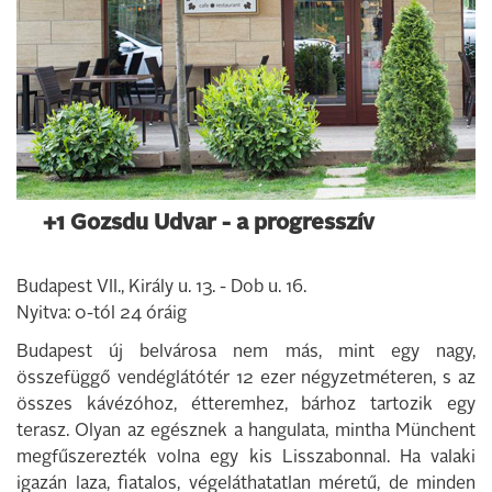
+1 Gozsdu Udvar - a progresszív
Budapest VII., Király u. 13. - Dob u. 16.
Nyitva: 0-tól 24 óráig
Budapest új belvárosa nem más, mint egy nagy,
összefüggő vendéglátótér 12 ezer négyzetméteren, s az
összes kávézóhoz, étteremhez, bárhoz tartozik egy
terasz. Olyan az egésznek a hangulata, mintha Münchent
megfűszerezték volna egy kis Lisszabonnal. Ha valaki
igazán laza, fiatalos, végeláthatatlan méretű, de minden