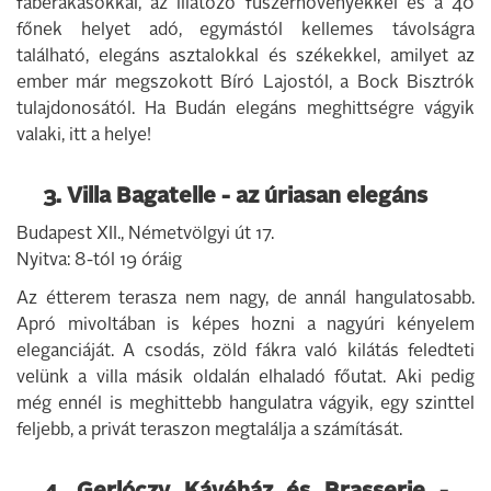
faberakásokkal, az illatozó fűszernövényekkel és a 40
főnek helyet adó, egymástól kellemes távolságra
található, elegáns asztalokkal és székekkel, amilyet az
ember már megszokott Bíró Lajostól, a Bock Bisztrók
tulajdonosától. Ha Budán elegáns meghittségre vágyik
valaki, itt a helye!
3. Villa Bagatelle - az úriasan elegáns
Budapest XII., Németvölgyi út 17.
Nyitva: 8-tól 19 óráig
Az étterem terasza nem nagy, de annál hangulatosabb.
Apró mivoltában is képes hozni a nagyúri kényelem
eleganciáját. A csodás, zöld fákra való kilátás feledteti
velünk a villa másik oldalán elhaladó főutat. Aki pedig
még ennél is meghittebb hangulatra vágyik, egy szinttel
feljebb, a privát teraszon megtalálja a számítását.