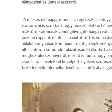
hiányozhat az ünnepi asztalról.
"A mák és dió napja, mondja, a régi szakácskönyv
vacsorázni is szoktam, hogy hosszú életkort élhes
máktörő koloncnak vendéghívogató hangja volt, é
jóízűen roppant, mintha a bánatot törtük volna ö
ablakú konyhában kommandírozott, a legkeményebb
ült a suton, a komondor alázatosan ólálkodott az 
megtisztulni szennyeitől, mert ő is tudta, hogy e
csodálatos levelekkel közelgett, nyelves szomszé
fazékfedelek fölemelkedéséhez, a sütők átvizsgá