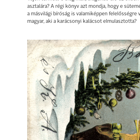
asztalára? A régi könyv azt mondja, hogy e süte
a másvilági bíróság is valamiképpen felelősségre 
magyar, aki a karácsonyi kalácsot elmulasztotta?