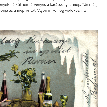
mények nélkül nem érvényes a karácsonyi ünnep. Tán még
vonja az ünneprontót. Vajon mivel fog védekezni a