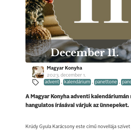
December 11.
Magyar Konyha
2023. december 1.
advent
,
kalendárium
,
panettone
,
pan
A Magyar Konyha adventi kalendáriumán m
hangulatos írásával várjuk az ünnepeket.
Krúdy Gyula Karácsony este című novellája szívet 