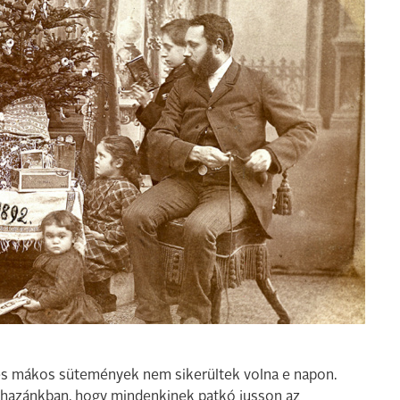
 és mákos sütemények nem sikerültek volna e napon.
 hazánkban, hogy mindenkinek patkó jusson az