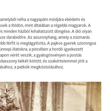
, amelyből néha a nagyapám módjára ebédelni és
sek a földön, mint általában a régebbi magyarok. A
s minden házból kihallatszott döngése. A dió olyan
ssze darabidőre. Az asszonyhang, amely a zúzmarás
 férfit is meglágyította. A pajkos gyerek szorongva
ünnepi illatokra, a pincében a hordó igyekezett
 napon vérét veszik, a gyalogösvényen a postás
dasszony békét kötött, és szakértelemmel jött a
lásához, a patkók megkóstolásához.