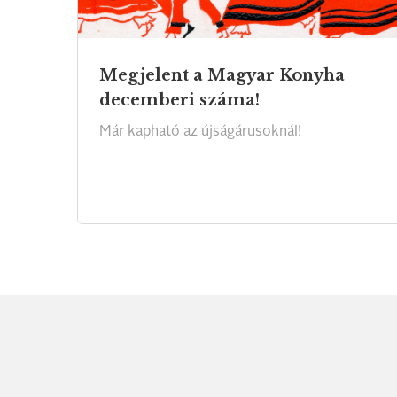
Megjelent a Magyar Konyha
decemberi száma!
Már
kapható
az
újságárusoknál!