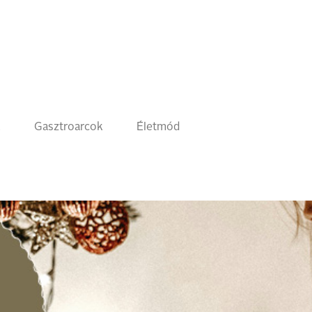
k
Gasztroarcok
Életmód