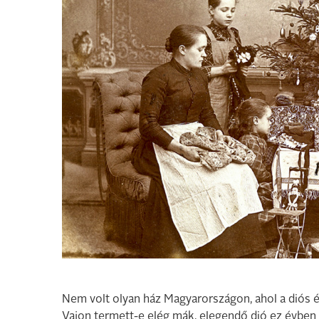
Nem volt olyan ház Magyarországon, ahol a diós
Vajon termett-e elég mák, elegendő dió ez évben