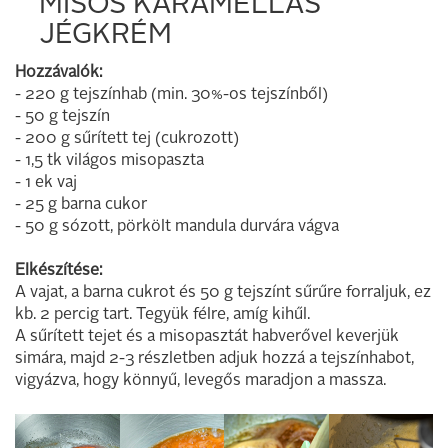
MISÓS KARAMELLÁS
JÉGKRÉM
Hozzávalók:
- 220 g tejszínhab (min. 30%-os tejszínből)
- 50 g tejszín
- 200 g sűrített tej (cukrozott)
- 1,5 tk világos misopaszta
- 1 ek vaj
- 25 g barna cukor
- 50 g sózott, pörkölt mandula durvára vágva
Elkészítése:
A vajat, a barna cukrot és 50 g tejszínt sűrűre forraljuk, ez
kb. 2 percig tart. Tegyük félre, amíg kihűl.
A sűrített tejet és a misopasztát habverővel keverjük
simára, majd 2-3 részletben adjuk hozzá a tejszínhabot,
vigyázva, hogy könnyű, levegős maradjon a massza.