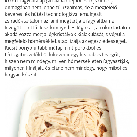
főzött fagylaltalap (általában tejből és tejszínből)
önmagában nem lenne túl izgalmas, de a megfelelő
keverési és hűtési technológiával emulgeált
zsiradéktartalom az, ami megtartja a fagylaltban a
levegőt – ettől lesz könnyed és légies –, a cukortartalom
akadályozza meg a jégkristályok kialakulását, s végül a
megfelelő hőmérséklet stabilizálja az egész édességet.
Kicsit bonyolultabb műfaj, mint porokból és
térfogatnövelőkből kikeverni egy kis habos levegőt,
hiszen nem mindegy, milyen hőmérsékleten fagyasztják,
milyenen kínálják, és pláne nem mindegy, hogy miből és
hogyan készül.