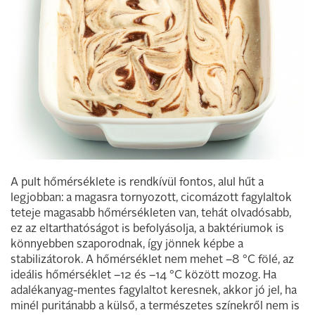
A pult hőmérséklete is rendkívül fontos, alul hűt a
legjobban: a magasra tornyozott, cicomázott fagylaltok
teteje magasabb hőmérsékleten van, tehát olvadósabb,
ez az eltarthatóságot is befolyásolja, a baktériumok is
könnyebben szaporodnak, így jönnek képbe a
stabilizátorok. A hőmérséklet nem mehet –8 °C fölé, az
ideális hőmérséklet –12 és –14 °C között mozog. Ha
adalékanyag-mentes fagylaltot keresnek, akkor jó jel, ha
minél puritánabb a külső, a természetes színekről nem is