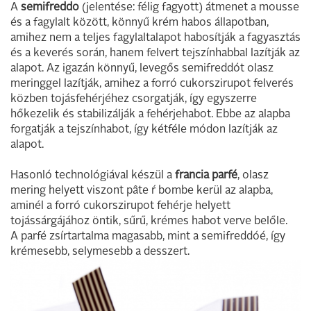
A
semifreddo
(jelentése: félig fagyott) átmenet a mousse
és a fagylalt között, könnyű krém habos állapotban,
amihez nem a teljes fagylaltalapot habosítják a fagyasztás
és a keverés során, hanem felvert tejszínhabbal lazítják az
alapot. Az igazán könnyű, levegős semifreddót olasz
meringgel lazítják, amihez a forró cukorszirupot felverés
közben tojásfehérjéhez csorgatják, így egyszerre
hőkezelik és stabilizálják a fehérjehabot. Ebbe az alapba
forgatják a tejszínhabot, így kétféle módon lazítják az
alapot.
Hasonló technológiával készül a
francia parfé
, olasz
mering helyett viszont pâte ŕ bombe kerül az alapba,
aminél a forró cukorszirupot fehérje helyett
tojássárgájához öntik, sűrű, krémes habot verve belőle.
A parfé zsírtartalma magasabb, mint a semifreddóé, így
krémesebb, selymesebb a desszert.