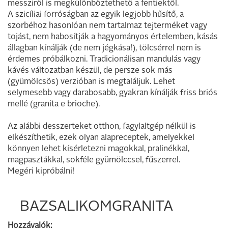
messziről is megkülönböztethető a fentiektől.
A szicíliai forróságban az egyik legjobb hűsítő, a
szorbéhoz hasonlóan nem tartalmaz tejterméket vagy
tojást, nem habosítják a hagyományos értelemben, kásás
állagban kínálják (de nem jégkása!), tölcsérrel nem is
érdemes próbálkozni. Tradicionálisan mandulás vagy
kávés változatban készül, de persze sok más
(gyümölcsös) verzióban is megtaláljuk. Lehet
selymesebb vagy darabosabb, gyakran kínálják friss briós
mellé (granita e brioche).
Az alábbi desszerteket otthon, fagylaltgép nélkül is
elkészíthetik, ezek olyan alapreceptek, amelyekkel
könnyen lehet kísérletezni magokkal, pralinékkal,
magpasztákkal, sokféle gyümölccsel, fűszerrel.
Megéri kipróbálni!
BAZSALIKOMGRANITA
Hozzávalók: