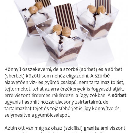
Könnyű összekeverni, de a szorbé (sorbet) és a sörbet
(sherbet) között sem nehéz eligazodni. A
szorbé
alapvetően víz- és gyümölcsalapú, nem tartalmaz tojást,
tejterméket, tehát az arra érzékenyek is fogyaszthatják,
erre viszont érdemes rákérdezni a fagyizókban. A
sörbet
ugyanis hasonlít hozzá: alacsony zsírtartalmú, de
tartalmazhat tejet és tojásfehérjét is, így könnyítve és
selymesítve a gyümölcsalapot.
Aztán ott van még az olasz (szicíliai)
granita
, ami viszont