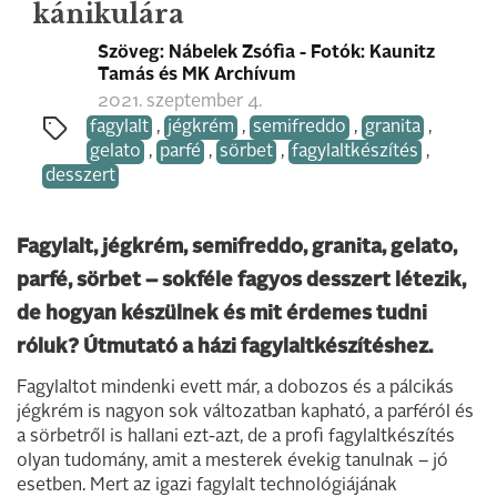
kánikulára
Szöveg: Nábelek Zsófia - Fotók: Kaunitz
Tamás és MK Archívum
2021. szeptember 4.
fagylalt
,
jégkrém
,
semifreddo
,
granita
,
gelato
,
parfé
,
sörbet
,
fagylaltkészítés
,
desszert
Fagylalt, jégkrém, semifreddo, granita, gelato,
parfé, sörbet – sokféle fagyos desszert létezik,
de hogyan készülnek és mit érdemes tudni
róluk? Útmutató a házi fagylaltkészítéshez.
Fagylaltot mindenki evett már, a dobozos és a pálcikás
jégkrém is nagyon sok változatban kapható, a parféról és
a sörbetről is hallani ezt-azt, de a profi fagylaltkészítés
olyan tudomány, amit a mesterek évekig tanulnak – jó
esetben. Mert az igazi fagylalt technológiájának