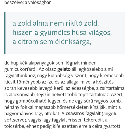
beszélve: a valóságban
a zöld alma nem rikító zöld,
hiszen a gyümölcs húsa világos,
a citrom sem élénksárga,
de hupikék alapanyagok sem lógnak minden
gumicukorfáról. Az olasz
gelato
áll legközelebb a mi
fagylaltunkhoz, nagy különbség viszont, hogy krémesebb,
kicsit töményebb az íze és az állaga, mivel a készítés
során kevesebb levegő kerül az édességbe, a zsírtartalma
is alacsonyabb, tejszín helyett több tejet tartalmaz. Azért,
hogy gombócolható legyen és ne egy sűrű fagyos tömb,
néhány fokkal magasabb hőmérsékleten kínálják, mint a
hagyományos fagylaltokat. A
csavaros fagylalt
(angolul
softserve), vagyis lágy fagylalt frissen tekeredik a
tölcsérbe, ehhez pedig kifejezetten erre a célra gyártott