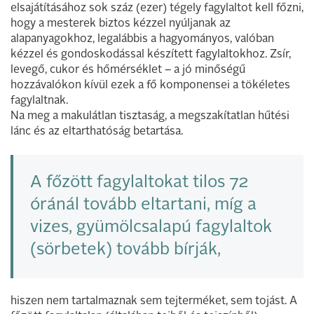
elsajátításához sok száz (ezer) tégely fagylaltot kell főzni,
hogy a mesterek biztos kézzel nyúljanak az
alapanyagokhoz, legalábbis a hagyományos, valóban
kézzel és gondoskodással készített fagylaltokhoz. Zsír,
levegő, cukor és hőmérséklet – a jó minőségű
hozzávalókon kívül ezek a fő komponensei a tökéletes
fagylaltnak.
Na meg a makulátlan tisztaság, a megszakítatlan hűtési
lánc és az eltarthatóság betartása.
A főzött fagylaltokat tilos 72
óránál tovább eltartani, míg a
vizes, gyümölcsalapú fagylaltok
(sörbetek) tovább bírják,
hiszen nem tartalmaznak sem tejterméket, sem tojást. A