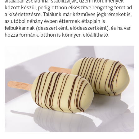
általában zselatinnal stabilizálják, üzemi körülmények
között készül, pedig otthon elkészítve rengeteg teret ad
a kísérletezésre. Találunk már kézműves jégkrémeket is,
az utóbbi néhány évben éttermek étlapjain is
felbukkannak (desszertként, elődesszertként), és ha van
hozzá formánk, otthon is könnyen előállítható.