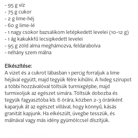
- 95 g víz
- 75 g cukor
- 2 g lime-héj
- 60 g lime-lé
- 1 nagy csokor bazsalikom letépkedett levelei (10-12 g)
- 1 ág kakukkfű lecsipkedett levelei
- 95 g zöld alma meghámozva, feldarabolva
- néhány szem málna
Elkészítése:
A vizet és a cukrot lábasban 1 percig forraljuk a lime
héjával együtt, majd tegyük félre kihűlni. A hideg szirupot
a többi hozzávalóval töltsük turmixgépbe, majd
turmixoljuk az egészet simára. Töltsük dobozba és
tegyük fagyasztóba kb. 6 órára, közben 2-3 óránként
kaparjuk át az egészet villával, hogy könnyű, kásás
granitát kapjunk. Ha elkészült, üvegbe tesszük, és
málnával vagy más idény gyümölccsel díszítjük.