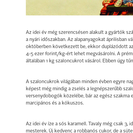
Az idei év még szerencsésen alakult a gyártók sz
a nyári időszakban. Az alapanyagokat áprilisban 
októberben következett be, ekkor duplázódott az
4-5 ezer forint/kg-ért lehet megvásárolni. A prémi
általában 1 kg szaloncukrot vásárol. Ebben úgy tűn
A szaloncukrok világában minden évben egyre nagy
képest még mindig a zselés a legnépszerűbb szalo
versenydobogók közelébe, bár az egész szakma e
marcipános és a kókuszos.
Az idei év íze a sós karamell. Tavaly még csak 3, 
mesterek. Új kedvenc a robbanós cukor, de a süt