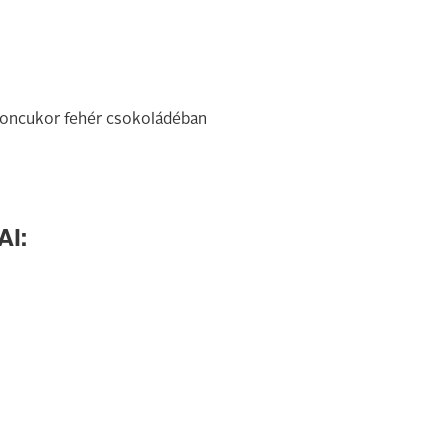
loncukor fehér csokoládéban
I: