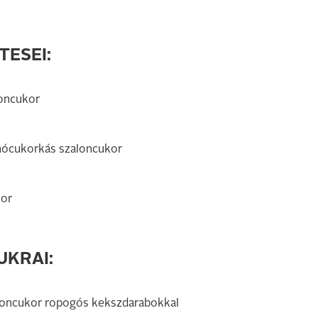
ESEI:
loncukor
nócukorkás szaloncukor
kor
UKRAI:
zaloncukor ropogós kekszdarabokkal