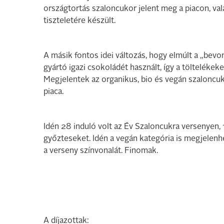
országtortás szaloncukor jelent meg a piacon, val
tiszteletére készült.
A másik fontos idei változás, hogy elmúlt a „bevo
gyártó igazi csokoládét használt, így a tölteléke
Megjelentek az organikus, bio és vegán szaloncu
piaca.
Idén 28 induló volt az Év Szaloncukra versenyen, 
győzteseket. Idén a vegán kategória is megjelen
a verseny színvonalát. Finomak.
A díjazottak: