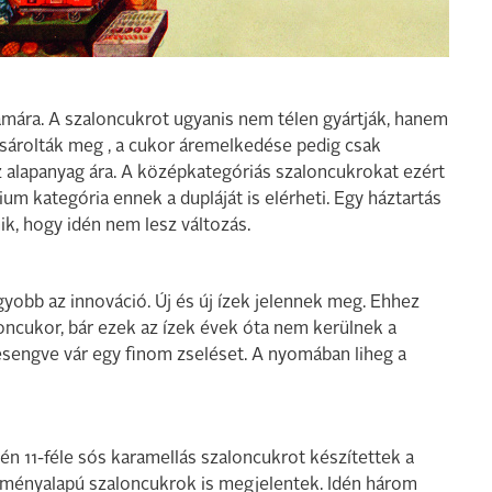
ámára. A szaloncukrot ugyanis nem télen gyártják, hanem
vásárolták meg , a cukor áremelkedése pedig csak
 alapanyag ára. A középkategóriás szaloncukrokat ezért
um kategória ennek a dupláját is elérheti. Egy háztartás
ik, hogy idén nem lesz változás.
obb az innováció. Új és új ízek jelennek meg. Ehhez
ncukor, bár ezek az ízek évek óta nem kerülnek a
sengve vár egy finom zseléset. A nyomában liheg a
idén 11-féle sós karamellás szaloncukrot készítettek a
eményalapú szaloncukrok is megjelentek. Idén három