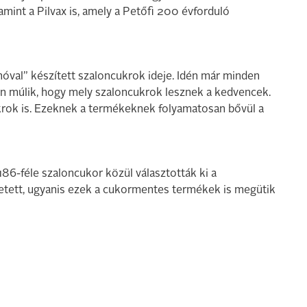
amint a Pilvax is, amely a Petőfi 200 évforduló
nóval” készített szaloncukrok ideje. Idén már minden
ken múlik, hogy mely szaloncukrok lesznek a kedvencek.
krok is. Ezeknek a termékeknek folyamatosan bővül a
186-féle szaloncukor közül választották ki a
hetett, ugyanis ezek a cukormentes termékek is megütik