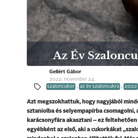
Az Év Szaloncu
Gellért Gábor
2022. november 24.
szaloncukor
,
az év szaloncukra
,
2022
Azt megszokhattuk, hogy nagyjából minden
sztaniolba és selyempapírba csomagolni, a
karácsonyfára akasztani – ez feltehetően
egyébként az első, aki a cukorkákat „sza