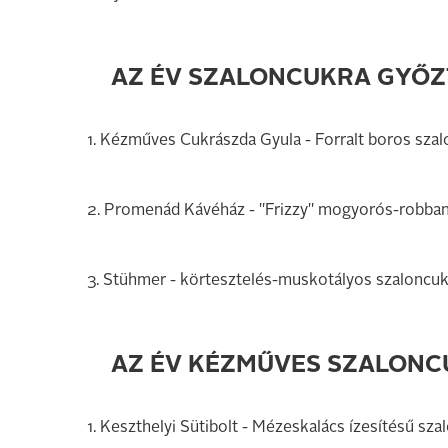
AZ ÉV SZALONCUKRA GYŐZT
1. Kézműves Cukrászda Gyula - Forralt boros sza
2. Promenád Kávéház - "Frizzy" mogyorós-robba
3. Stühmer - körtesztelés-muskotályos szaloncu
AZ ÉV KÉZMŰVES SZALONC
1. Keszthelyi Sütibolt - Mézeskalács ízesítésű s