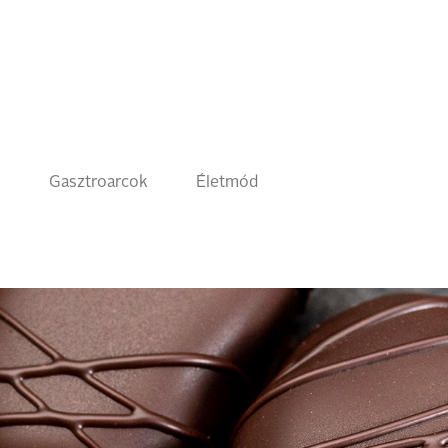
k
Gasztroarcok
Életmód