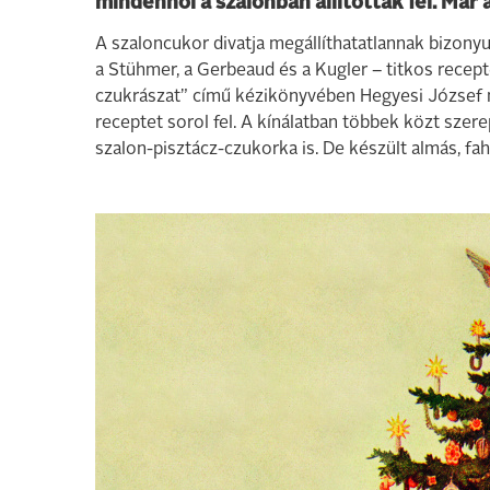
mindenhol a szalonban állították fel. Már a
A szaloncukor divatja megállíthatatlannak bizonyu
a Stühmer, a Gerbeaud és a Kugler – titkos recept
czukrászat” című kézikönyvében Hegyesi József m
receptet sorol fel. A kínálatban többek közt sze
szalon-pisztácz-czukorka is. De készült almás, fa