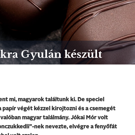
kra Gyulán készült
t mi, magyarok találtunk ki. De speciel
 papír végét kézzel kirojtozni és a csemegét
 valóban magyar találmány. Jókai Mór volt
lonczukkedli”-nek nevezte, elvégre a fenyőfát