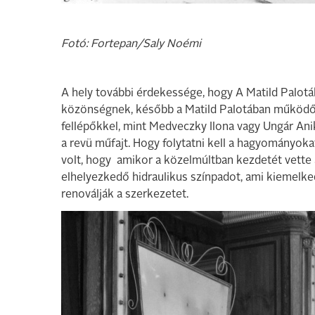
Fotó: Fortepan/Saly Noémi
A hely további érdekessége, hogy A Matild Palotá
közönségnek, később a Matild Palotában működő L
fellépőkkel, mint Medveczky Ilona vagy Ungár Ani
a revü műfajt. Hogy folytatni kell a hagyományokat,
volt, hogy amikor a közelmúltban kezdetét vette a
elhelyezkedő hidraulikus színpadot, ami kiemelked
renoválják a szerkezetet.