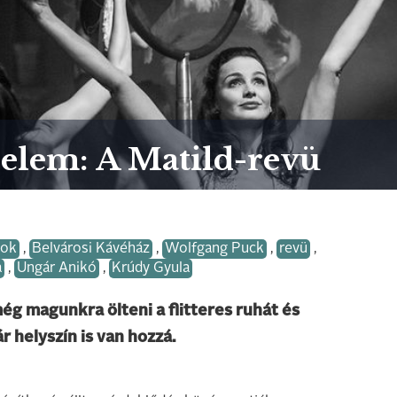
nelem: A Matild-revü
yok
,
Belvárosi Kávéház
,
Wolfgang Puck
,
revü
,
a
,
Ungár Anikó
,
Krúdy Gyula
ég magunkra ölteni a flitteres ruhát és
helyszín is van hozzá.