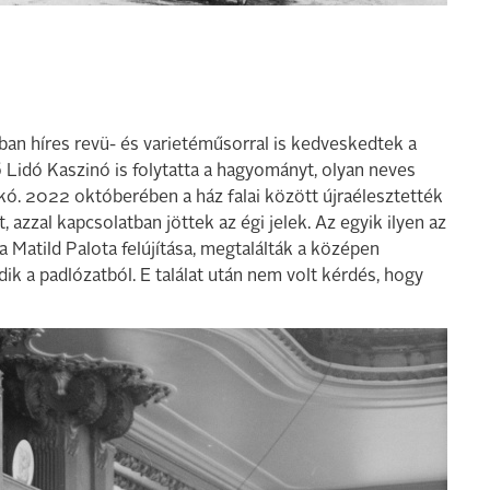
ban híres revü- és varietéműsorral is kedveskedtek a
idó Kaszinó is folytatta a hagyományt, olyan neves
kó. 2022 októberében a ház falai között újraélesztették
 azzal kapcsolatban jöttek az égi jelek. Az egyik ilyen az
 Matild Palota felújítása, megtalálták a középen
ik a padlózatból. E találat után nem volt kérdés, hogy