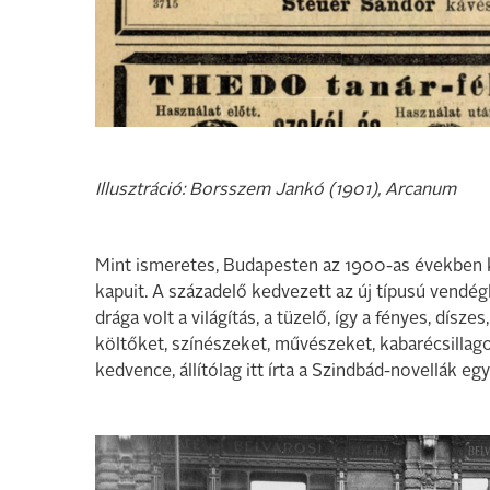
Illusztráció: Borsszem Jankó (1901), Arcanum
Mint ismeretes, Budapesten az 1900-as években 
kapuit. A századelő kedvezett az új típusú vendég
drága volt a világítás, a tüzelő, így a fényes, dísze
költőket, színészeket, művészeket, kabarécsillag
kedvence, állítólag itt írta a Szindbád-novellák egy