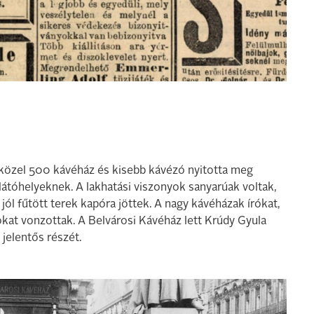
közel 500 kávéház és kisebb kávézó nyitotta meg
látóhelyeknek. A lakhatási viszonyok sanyarúak voltak,
s, jól fűtött terek kapóra jöttek. A nagy kávéházak írókat,
okat vonzottak. A Belvárosi Kávéház lett Krúdy Gyula
 jelentős részét.