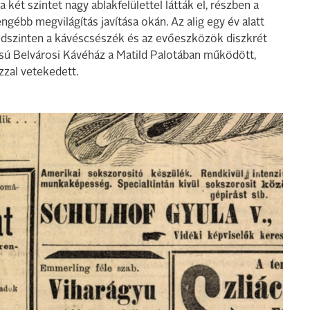
két szintet nagy ablakfelülettel látták el, részben a
gébb megvilágítás javítása okán. Az alig egy év alatt
öldszinten a kávéscsészék és az evőeszközök diszkrét
tású Belvárosi Kávéház a Matild Palotában működött,
zzal vetekedett.