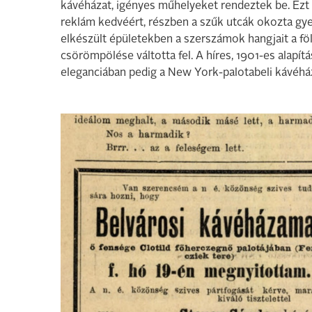
kávéházat, igényes műhelyeket rendeztek be. Ezt a 
reklám kedvéért, részben a szűk utcák okozta gyen
elkészült épületekben a szerszámok hangjait a f
csörömpölése váltotta fel. A híres, 1901-es alapí
eleganciában pedig a New York-palotabeli kávéhá