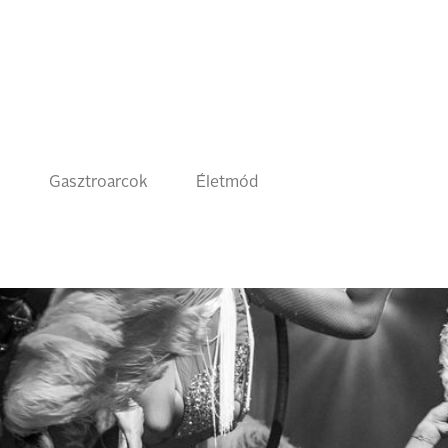
k
Gasztroarcok
Életmód