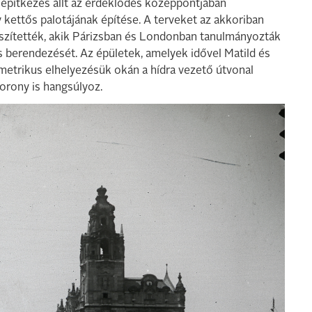
 építkezés állt az érdeklődés középpontjában
 kettős palotájának építése. A terveket az akkoriban
észítették, akik Párizsban és Londonban tanulmányozták
s berendezését. Az épületek, amelyek idővel Matild és
metrikus elhelyezésük okán a hídra vezető útvonal
orony is hangsúlyoz.