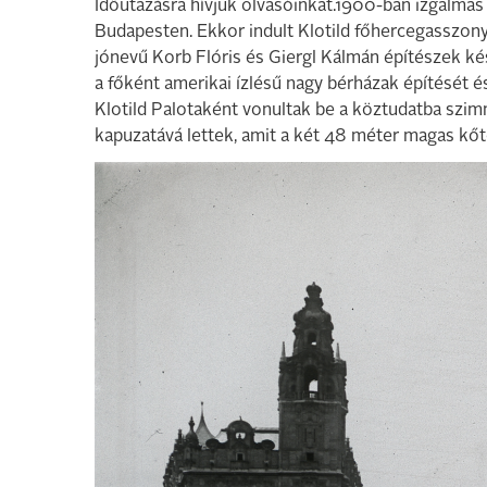
Időutazásra hívjuk olvasóinkat.1900-ban izgalmas
Budapesten. Ekkor indult Klotild főhercegasszony
jónevű Korb Flóris és Giergl Kálmán építészek k
a főként amerikai ízlésű nagy bérházak építését é
Klotild Palotaként vonultak be a köztudatba szim
kapuzatává lettek, amit a két 48 méter magas kőt