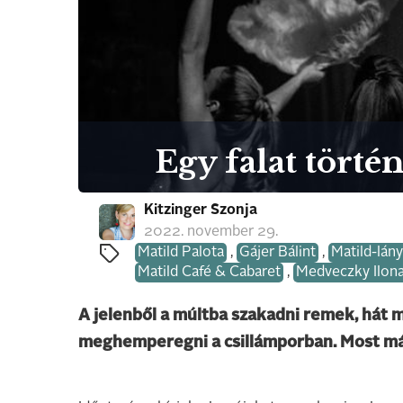
Egy falat törté
Kitzinger Szonja
2022. november 29.
Matild Palota
,
Gájer Bálint
,
Matild-lán
Matild Café & Cabaret
,
Medveczky Ilon
A jelenből a múltba szakadni remek, hát m
meghemperegni a csillámporban. Most már 