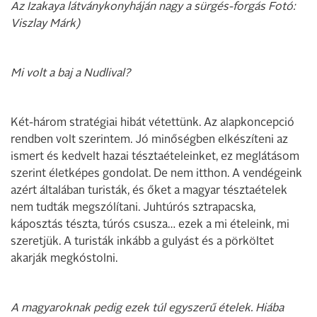
Az Izakaya látványkonyháján nagy a sürgés-forgás Fotó:
Viszlay Márk)
Mi volt a baj a Nudlival?
Két-három stratégiai hibát vétettünk. Az alapkoncepció
rendben volt szerintem. Jó minőségben elkészíteni az
ismert és kedvelt hazai tésztaételeinket, ez meglátásom
szerint életképes gondolat. De nem itthon. A vendégeink
azért általában turisták, és őket a magyar tésztaételek
nem tudták megszólítani. Juhtúrós sztrapacska,
káposztás tészta, túrós csusza… ezek a mi ételeink, mi
szeretjük. A turisták inkább a gulyást és a pörköltet
akarják megkóstolni.
A magyaroknak pedig ezek túl egyszerű ételek. Hiába