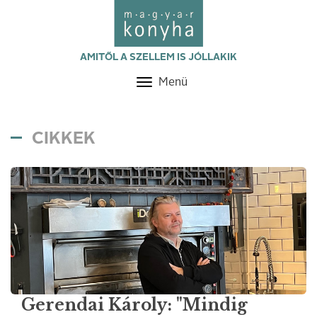
AMITŐL A SZELLEM IS JÓLLAKIK
Menü
Toggle
navigation
CIKKEK
Gerendai Károly: "Mindig