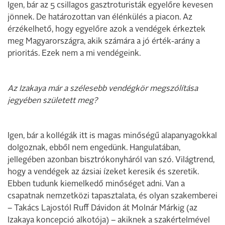
Igen, bár az 5 csillagos gasztroturisták egyelőre kevesen
jönnek. De határozottan van élénkülés a piacon. Az
érzékelhető, hogy egyelőre azok a vendégek érkeztek
meg Magyarországra, akik számára a jó érték-arány a
prioritás. Ezek nem a mi vendégeink.
Az Izakaya már a szélesebb vendégkör megszólítása
jegyében született meg?
Igen, bár a kollégák itt is magas minőségű alapanyagokkal
dolgoznak, ebből nem engedünk. Hangulatában,
jellegében azonban bisztrókonyháról van szó. Világtrend,
hogy a vendégek az ázsiai ízeket keresik és szeretik.
Ebben tudunk kiemelkedő minőséget adni. Van a
csapatnak nemzetközi tapasztalata, és olyan szakemberei
– Takács Lajostól Ruff Dávidon át Molnár Márkig (az
Izakaya koncepció alkotója) – akiknek a szakértelmével