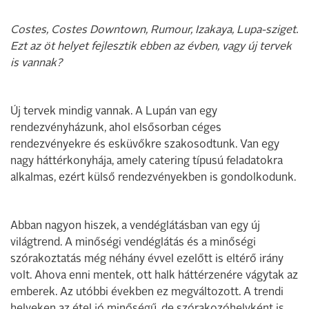
Costes, Costes Downtown, Rumour, Izakaya, Lupa-sziget.
Ezt az öt helyet fejlesztik ebben az évben, vagy új tervek
is vannak?
Új tervek mindig vannak. A Lupán van egy
rendezvényházunk, ahol elsősorban céges
rendezvényekre és esküvőkre szakosodtunk. Van egy
nagy háttérkonyhája, amely catering típusú feladatokra
alkalmas, ezért külső rendezvényekben is gondolkodunk.
Abban nagyon hiszek, a vendéglátásban van egy új
világtrend. A minőségi vendéglátás és a minőségi
szórakoztatás még néhány évvel ezelőtt is eltérő irány
volt. Ahova enni mentek, ott halk háttérzenére vágytak az
emberek. Az utóbbi években ez megváltozott. A trendi
helyeken az étel jó minőségű, de szórakozóhelyként is