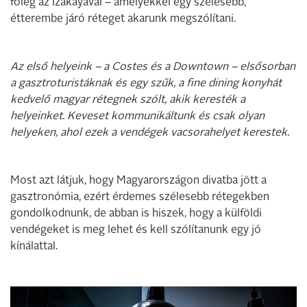
főleg az Izakayával – amelyekkel egy szélesebb,
étterembe járó réteget akarunk megszólítani.
Az első helyeink – a Costes és a Downtown – elsősorban
a gasztroturistáknak és egy szűk, a fine dining konyhát
kedvelő magyar rétegnek szólt, akik keresték a
helyeinket. Keveset kommunikáltunk és csak olyan
helyeken, ahol ezek a vendégek vacsorahelyet kerestek.
Most azt látjuk, hogy Magyarországon divatba jött a
gasztronómia, ezért érdemes szélesebb rétegekben
gondolkodnunk, de abban is hiszek, hogy a külföldi
vendégeket is meg lehet és kell szólítanunk egy jó
kínálattal.