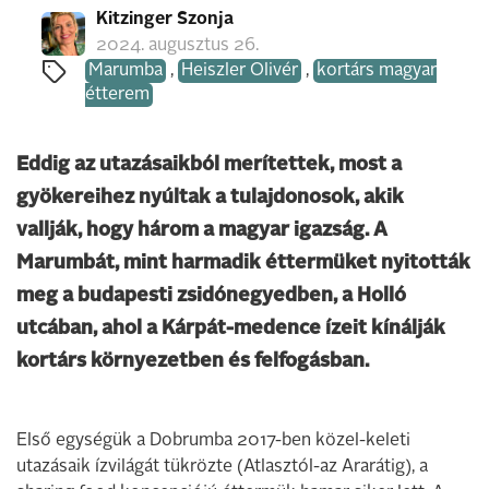
Kitzinger Szonja
2024. augusztus 26.
Marumba
,
Heiszler Olivér
,
kortárs magyar
étterem
Eddig az utazásaikból merítettek, most a
gyökereihez nyúltak a tulajdonosok, akik
vallják, hogy három a magyar igazság. A
Marumbát, mint harmadik éttermüket nyitották
meg a budapesti zsidónegyedben, a Holló
utcában, ahol a Kárpát-medence ízeit kínálják
kortárs környezetben és felfogásban.
Első egységük a Dobrumba 2017-ben közel-keleti
utazásaik ízvilágát tükrözte (Atlasztól-az Ararátig), a