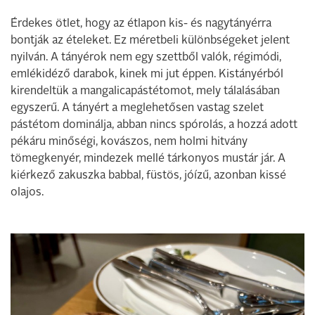
Érdekes ötlet, hogy az étlapon kis- és nagytányérra
bontják az ételeket. Ez méretbeli különbségeket jelent
nyilván. A tányérok nem egy szettből valók, régimódi,
emlékidéző darabok, kinek mi jut éppen. Kistányérból
kirendeltük a mangalicapástétomot, mely tálalásában
egyszerű. A tányért a meglehetősen vastag szelet
pástétom dominálja, abban nincs spórolás, a hozzá adott
pékáru minőségi, kovászos, nem holmi hitvány
tömegkenyér, mindezek mellé tárkonyos mustár jár. A
kiérkező zakuszka babbal, füstös, jóízű, azonban kissé
olajos.