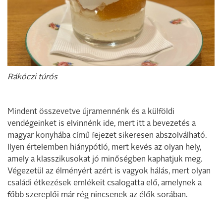
Rákóczi túrós
Mindent összevetve újramennénk és a külföldi
vendégeinket is elvinnénk ide, mert itt a bevezetés a
magyar konyhába című fejezet sikeresen abszolválható.
Ilyen értelemben hiánypótló, mert kevés az olyan hely,
amely a klasszikusokat jó minőségben kaphatjuk meg.
Végezetül az élményért azért is vagyok hálás, mert olyan
családi étkezések emlékeit csalogatta elő, amelynek a
főbb szereplői már rég nincsenek az élők sorában.