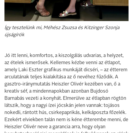
Így tesztelünk mi, Méhész Zsuzsa és Kitzinger Szonja
újságírók
Jó itt lenni, komfortos, a kiszolgálás udvarias, a helyzet,
az ételek ismerősek. Kellemes kézbe venni az étlapot,
amely Laki Eszter grafikus munkáját dicséri, – az étterem
arculatának teljes kialakítása az ő nevéhez fűződik. A
gasztro-iránymutatás Heiszler Olivér kezében van, ő a
kreatív séf, a mindennapokban azonban Bujdosó
Barnabás vezeti a konyhát. Elmerülve az étlapban rögtön
látszik, hogy a nagyi ízei jócskán jelen vannak: tojásos
nokedli, rántott hús, csirkepaprikás, kelkáposzta főzelék.
Ezekért elviekben talán nem is kéne étterembe menni, de
Heiszler Olivér neve a garancia arra, hogy olyan