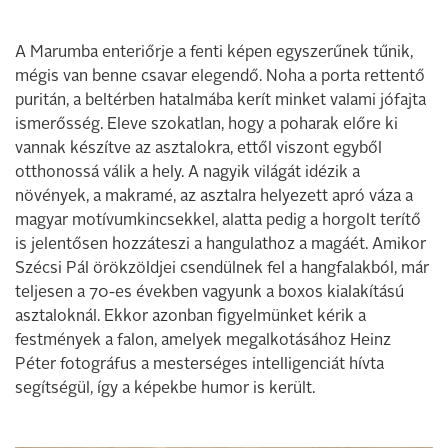
A Marumba enteriőrje a fenti képen egyszerűnek tűnik,
mégis van benne csavar elegendő. Noha a porta rettentő
puritán, a beltérben hatalmába kerít minket valami jófajta
ismerősség. Eleve szokatlan, hogy a poharak előre ki
vannak készítve az asztalokra, ettől viszont egyből
otthonossá válik a hely. A nagyik világát idézik a
növények, a makramé, az asztalra helyezett apró váza a
magyar motívumkincsekkel, alatta pedig a horgolt terítő
is jelentősen hozzáteszi a hangulathoz a magáét. Amikor
Szécsi Pál örökzöldjei csendülnek fel a hangfalakból, már
teljesen a 70-es években vagyunk a boxos kialakítású
asztaloknál. Ekkor azonban figyelmünket kérik a
festmények a falon, amelyek megalkotásához Heinz
Péter fotográfus a mesterséges intelligenciát hívta
segítségül, így a képekbe humor is került.