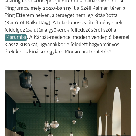
sharing food koncepciójú éttermük hamar siker lett. A
Pingrumba, mely 2020-ban nyílt a Széll Kálmán téren a
Ping Étterem helyén, a térséget némileg kitágította
(Kairótól-Kalkuttáig). A tulajdonosok úti élményeinek
feldolgozása után a gyökerek felfedezéséről szól a
Marumba
. A Kárpát-medencei modern vendéglő beemel
klasszikusokat, ugyanakkor elfeledett hagyományos
ételeket is kínál az egykori Monarchia területéről.