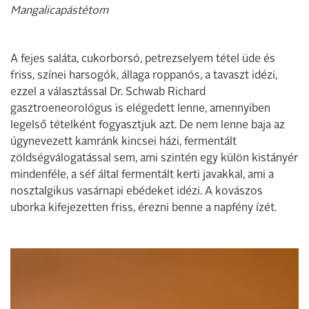
Mangalicapástétom
A fejes saláta, cukorborsó, petrezselyem tétel üde és
friss, színei harsogók, állaga roppanós, a tavaszt idézi,
ezzel a választással Dr. Schwab Richard
gasztroeneorológus is elégedett lenne, amennyiben
legelső tételként fogyasztjuk azt. De nem lenne baja az
úgynevezett kamránk kincsei házi, fermentált
zöldségválogatással sem, ami szintén egy külön kistányér
mindenféle, a séf által fermentált kerti javakkal, ami a
nosztalgikus vasárnapi ebédeket idézi. A kovászos
uborka kifejezetten friss, érezni benne a napfény ízét.