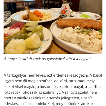
A tanyasi csirkét tojásos galuskával vétek kihagyni
A tarkagulyás nem leves, ezt érdemes leszögezni. A kanál
ugyan nem áll meg a szafban, de sűrű, tartalmas, mély
ízeket visel magán, a hús omlós és eteti magát, a szaftban
főtt répák fokozzák az ízélményt. A rántott szelet nem
hozta a várakozásainkat, a sertés jellegtelen, a panír
édeskés, kalácsra emlékeztet, meglepődünk, amikor