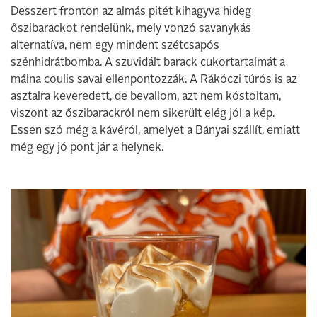
Desszert fronton az almás pitét kihagyva hideg
őszibarackot rendelünk, mely vonzó savanykás
alternatíva, nem egy mindent szétcsapós
szénhidrátbomba. A szuvidált barack cukortartalmát a
málna coulis savai ellenpontozzák. A Rákóczi túrós is az
asztalra keveredett, de bevallom, azt nem kóstoltam,
viszont az őszibarackról nem sikerült elég jól a kép.
Essen szó még a kávéról, amelyet a Bányai szállít, emiatt
még egy jó pont jár a helynek.