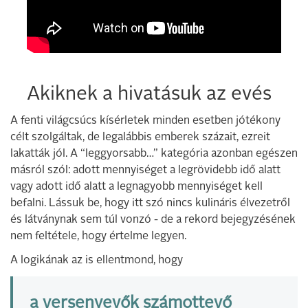
Akiknek a hivatásuk az evés
A fenti világcsúcs kísérletek minden esetben jótékony
célt szolgáltak, de legalábbis emberek százait, ezreit
lakatták jól. A “leggyorsabb…” kategória azonban egészen
másról szól: adott mennyiséget a legrövidebb idő alatt
vagy adott idő alatt a legnagyobb mennyiséget kell
befalni. Lássuk be, hogy itt szó nincs kulináris élvezetről
és látványnak sem túl vonzó - de a rekord bejegyzésének
nem feltétele, hogy értelme legyen.
A logikának az is ellentmond, hogy
a versenyevők számottevő