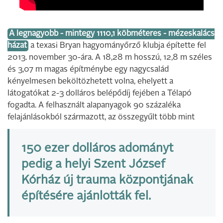
A legnagyobb - mintegy 1110,1 köbméteres - mézeskalács
házat
a texasi Bryan hagyományőrző klubja építette fel
2013. november 30-ára. A 18,28 m hosszú, 12,8 m széles
és 3,07 m magas építménybe egy nagycsalád
kényelmesen beköltözhetett volna, ehelyett a
látogatókat 2-3 dolláros belépődíj fejében a Télapó
fogadta. A felhasznált alapanyagok 90 százaléka
felajánlásokból származott, az összegyűlt több mint
150 ezer dolláros adományt
pedig a helyi Szent József
Kórház új trauma központjának
építésére ajánlották fel.