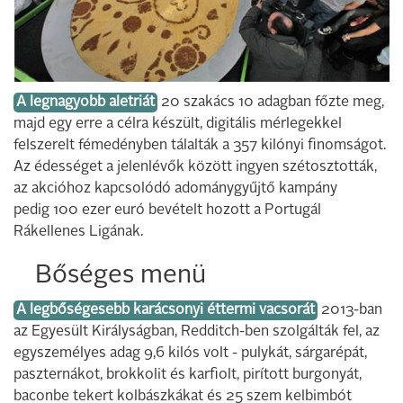
A legnagyobb aletriát
20 szakács 10 adagban főzte meg,
majd egy erre a célra készült, digitális mérlegekkel
felszerelt fémedényben tálalták a 357 kilónyi finomságot.
Az édességet a jelenlévők között ingyen szétosztották,
az akcióhoz kapcsolódó adománygyűjtő kampány
pedig 100 ezer euró bevételt hozott a Portugál
Rákellenes Ligának.
Bőséges menü
A legbőségesebb karácsonyi éttermi vacsorát
2013-ban
az Egyesült Királyságban, Redditch-ben szolgálták fel, az
egyszemélyes adag 9,6 kilós volt - pulykát, sárgarépát,
paszternákot, brokkolit és karfiolt, pirított burgonyát,
baconbe tekert kolbászkákat és 25 szem kelbimbót