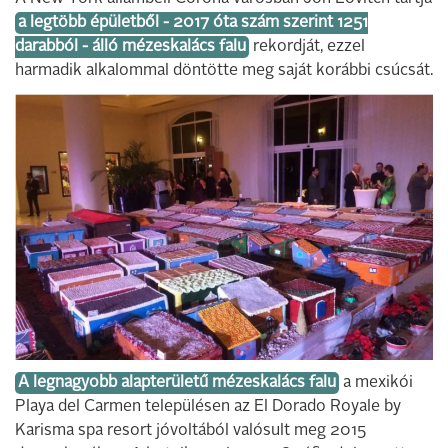
a legtöbb épületből - 2017 óta szám szerint 1251
darabból - álló mézeskalács falu
rekordját, ezzel
harmadik alkalommal döntötte meg saját korábbi csúcsát.
A legnagyobb alapterületű mézeskalács falu
a mexikói
Playa del Carmen településen az El Dorado Royale by
Karisma spa resort jóvoltából valósult meg 2015