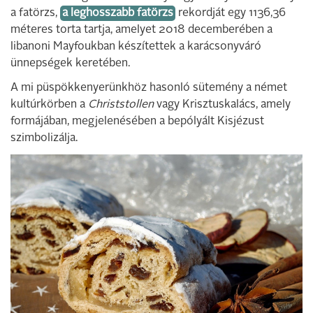
a fatörzs,
a leghosszabb fatörzs
rekordját egy 1136,36
méteres torta tartja, amelyet 2018 decemberében a
libanoni Mayfoukban készítettek a karácsonyváró
ünnepségek keretében.
A mi püspökkenyerünkhöz hasonló sütemény a német
kultúrkörben a
Christstollen
vagy Krisztuskalács, amely
formájában, megjelenésében a bepólyált Kisjézust
szimbolizálja.