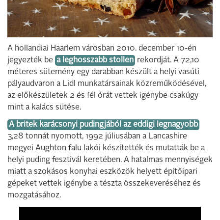
A hollandiai Haarlem városban 2010. december 10-én
jegyezték be
a leghosszabb stollen
rekordját. A 72,10
méteres sütemény egy darabban készült a helyi vasúti
pályaudvaron a Lidl munkatársainak közreműködésével,
az előkészületek 2 és fél órát vettek igénybe csakúgy
mint a kalács sütése.
A britek karácsonyi pudingjából az eddigi legnagyobb
3,28 tonnát nyomott, 1992 júliusában a Lancashire
megyei Aughton falu lakói készítették és mutatták be a
helyi puding fesztivál keretében. A hatalmas mennyiségek
miatt a szokásos konyhai eszközök helyett építőipari
gépeket vettek igénybe a tészta összekeveréséhez és
mozgatásához.