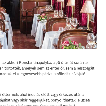
l az akkori Konstantinápolyba, a 76 órás út során az
en töltötték, amelyek sem az enteriőr, sem a felszolgált
adtak el a legnevesebb párizsi szállodák nívójától.
 éttermek, ahol indulás előtt vagy érkezés után a
ukat vagy akár reggelijüket, bonyolíthattak le üzleti