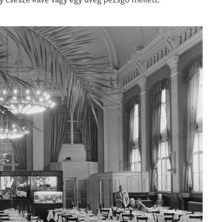
 csésze kávé vagy egy üveg pezsgő mellett.