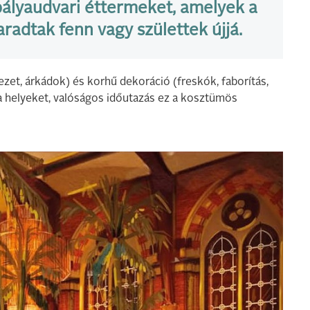
pályaudvari éttermeket, amelyek a
adtak fenn vagy születtek újjá.
ezet, árkádok) és korhű dekoráció (freskók, faborítás,
t a helyeket, valóságos időutazás ez a kosztümös