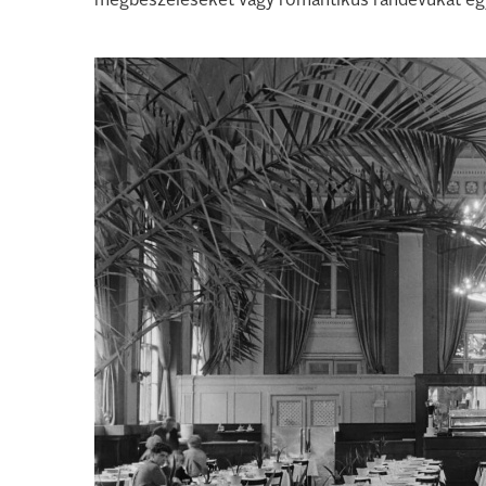
megbeszéléseket vagy romantikus randevúkat egy