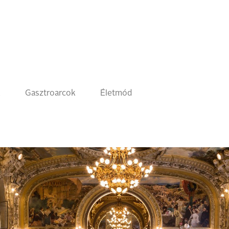
k
Gasztroarcok
Életmód