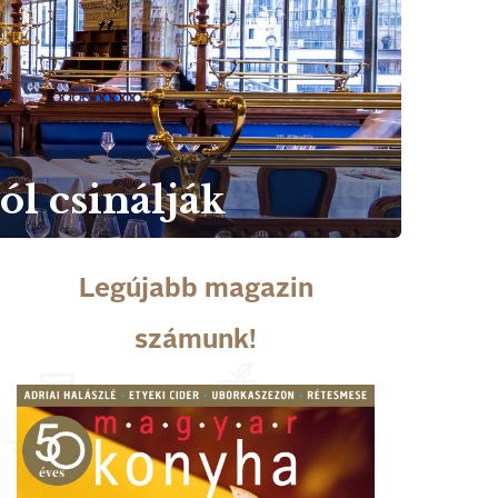
ól csinálják
Legújabb magazin
számunk!