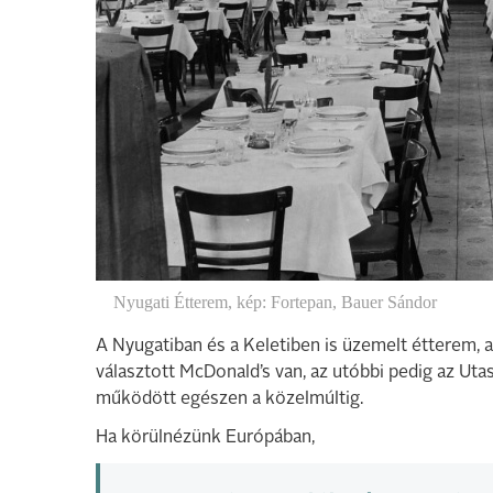
Nyugati Étterem, kép: Fortepan, Bauer Sándor
A Nyugatiban és a Keletiben is üzemelt étterem, a
választott McDonald’s van, az utóbbi pedig az Ut
működött egészen a közelmúltig.
Ha körülnézünk Európában,