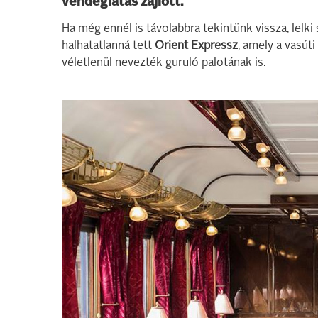
vendéglátás zajlott.
Ha még ennél is távolabbra tekintünk vissza, lelki
halhatatlanná tett
Orient Expressz
, amely a vasút
véletlenül nevezték guruló palotának is.