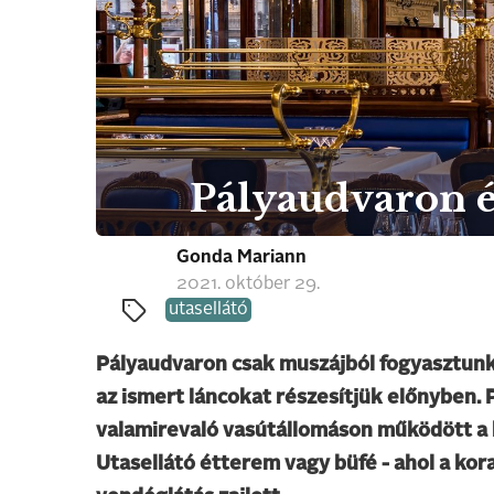
Pályaudvaron ét
Gonda Mariann
2021. október 29.
utasellátó
Pályaudvaron csak muszájból fogyasztunk 
az ismert láncokat részesítjük előnyben.
valamirevaló vasútállomáson működött a 
Utasellátó étterem vagy büfé - ahol a kor