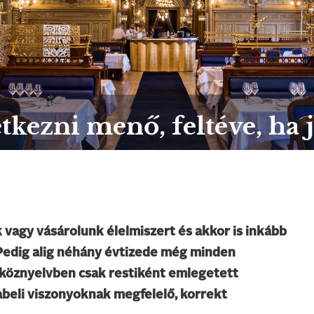
kezni menő, feltéve, ha j
vagy vásárolunk élelmiszert és akkor is inkább
 Pedig alig néhány évtizede még minden
köznyelvben csak restiként emlegetett
abeli viszonyoknak megfelelő, korrekt