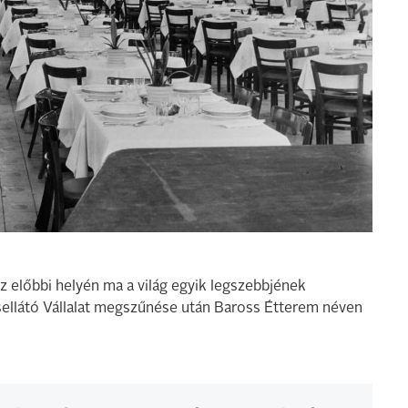
z előbbi helyén ma a világ egyik legszebbjének
asellátó Vállalat megszűnése után Baross Étterem néven