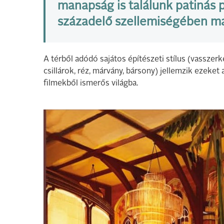
manapság is találunk patinás 
századelő szellemiségében mar
A térből adódó sajátos építészeti stílus (vasszerk
csillárok, réz, márvány, bársony) jellemzik ezeke
filmekből ismerős világba.