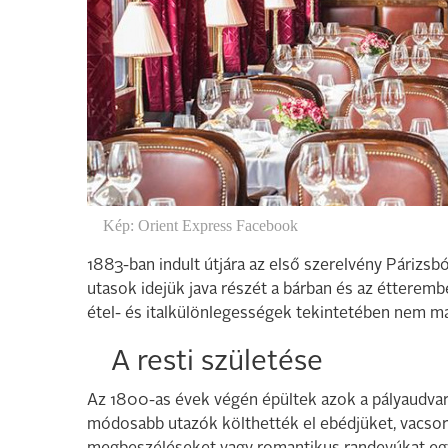
Kép: Orient Express Facebook
1883-ban indult útjára az első szerelvény Párizsbó
utasok idejük java részét a bárban és az étteremb
étel- és italkülönlegességek tekintetében nem mar
A resti születése
Az 1800-as évek végén épültek azok a pályaudvari
módosabb utazók költhették el ebédjüket, vacsoráj