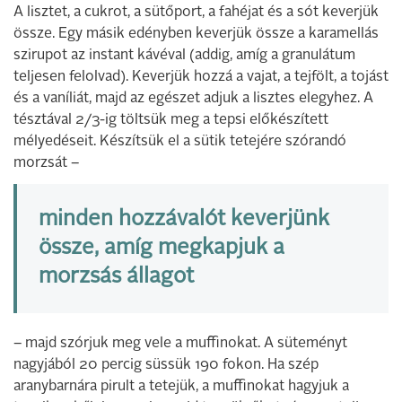
A lisztet, a cukrot, a sütőport, a fahéjat és a sót keverjük
össze. Egy másik edényben keverjük össze a karamellás
szirupot az instant kávéval (addig, amíg a granulátum
teljesen felolvad). Keverjük hozzá a vajat, a tejfölt, a tojást
és a vaníliát, majd az egészet adjuk a lisztes elegyhez. A
tésztával 2/3-ig töltsük meg a tepsi előkészített
mélyedéseit. Készítsük el a sütik tetejére szórandó
morzsát –
minden hozzávalót keverjünk
össze, amíg megkapjuk a
morzsás állagot
– majd szórjuk meg vele a muffinokat. A süteményt
nagyjából 20 percig süssük 190 fokon. Ha szép
aranybarnára pirult a tetejük, a muffinokat hagyjuk a