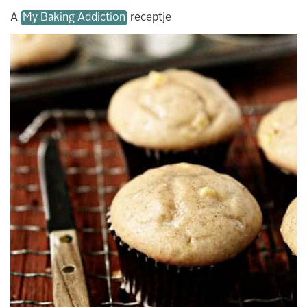
A
My Baking Addiction
receptje