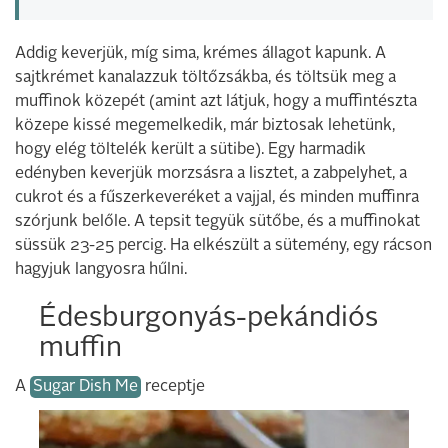
Addig keverjük, míg sima, krémes állagot kapunk. A
sajtkrémet kanalazzuk töltőzsákba, és töltsük meg a
muffinok közepét (amint azt látjuk, hogy a muffintészta
közepe kissé megemelkedik, már biztosak lehetünk,
hogy elég töltelék került a sütibe). Egy harmadik
edényben keverjük morzsásra a lisztet, a zabpelyhet, a
cukrot és a fűszerkeveréket a vajjal, és minden muffinra
szórjunk belőle. A tepsit tegyük sütőbe, és a muffinokat
süssük 23-25 percig. Ha elkészült a sütemény, egy rácson
hagyjuk langyosra hűlni.
Édesburgonyás-pekándiós
muffin
A
Sugar Dish Me
receptje