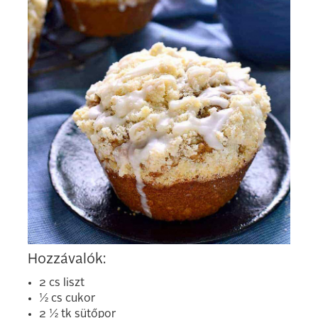
Hozzávalók:
2 cs liszt
½ cs cukor
2 ½ tk sütőpor