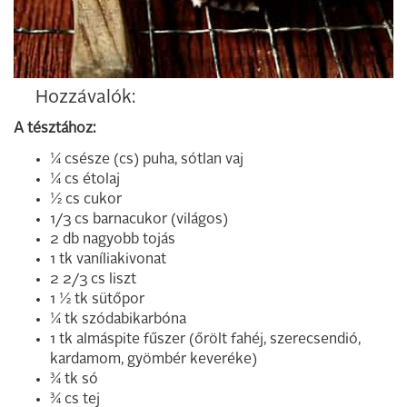
Hozzávalók:
A tésztához:
¼ csésze (cs) puha, sótlan vaj
¼ cs étolaj
½ cs cukor
1/3 cs barnacukor (világos)
2 db nagyobb tojás
1 tk vaníliakivonat
2 2/3 cs liszt
1 ½ tk sütőpor
¼ tk szódabikarbóna
1 tk almáspite fűszer (őrölt fahéj, szerecsendió,
kardamom, gyömbér keveréke)
¾ tk só
¾ cs tej