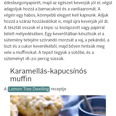
édesburgonyapürét, majd az egészet keverjük jól el, végül
adagoljuk hozzá a barnacukrot és a vaníliaaromát. A
végén egy habos, könnyebb elegyet kell kapnunk. Adjuk
hozzá a száraz hozzávalókat is, majd újra keverjük jól át.
A tésztát osszuk el a tepsi 12 kiolajozott vagy papírral
bélelt mélyedésében. Egy keverőtálban készítsük el a
sütemény tetejére szórandó morzsát a vaj, a pekándió, a
liszt és a cukor keverékéből, majd bőven hintsük meg
vele a muffinokat. A tepsit tegyük a sütőbe, és a
süteményt 18-20 percig süssük.
Karamellás-kapucsínós
muffin
A
Lemon Tree Dwelling
receptje