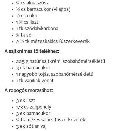
¾ cs almaszósz
½ cs barnacukor (világos)
½ cs cukor
1 ¾ cs liszt
1 tk szódabikarbóna
¾ tk só
2 ½ tk mézeskalács fűszerkeverék
A sajtkrémes töltelékhez:
225 g natúr sajtkrém, szobahőmérsékletű
3 ek barnacukor
1 nagyobb tojás, szobahőmérsékletű
1 tk vaníliakivonat
A ropogós morzsához:
3 ek liszt
1/3 cs zabpehely
3 ek barnacukor
¾ tk mézeskalács fűszerkeverék
3 ek sótlan vaj