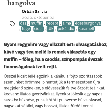
hangolva
Orbán Szilvia
2020. október 22.
ősz
,
muffin
,
recept
,
alma
,
édesburgonya
,
füge
,
cider
,
tök
,
pekándió
,
karamell
Gyors reggelire vagy ellazult esti olvasgatáshoz,
kávé vagy tea mellé is remek választás egy
muffin – főleg, ha a csodás, színpompás évszak
finomságainak ízeit rejti.
Ősszel kicsit fellélegzünk a kánikula fojtó szorításából:
szemünket örömmel pihentetjük a természetben újra
megjelenő színeken, s elővesszük féltve őrzött teáinkat,
kedvenc illatos gyertyáinkat. Ilyenkor jólesik egy napos
sarokba húzódva, puha, kötött pulóverbe bújva olvasni,
nagyokat sétálni, vagy hosszú, illatos fürdőt venni.