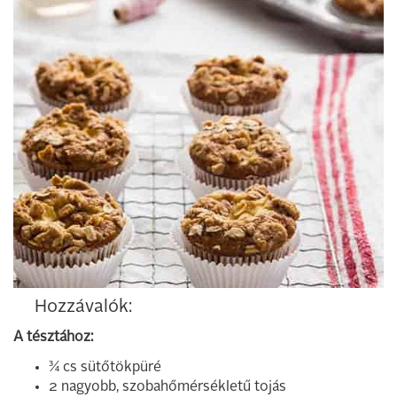
Hozzávalók:
A tésztához:
¾ cs sütőtökpüré
2 nagyobb, szobahőmérsékletű tojás