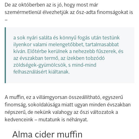
De az októberben az is jó, hogy most már
szemérmetlenül élvezhetjük az ősz-adta finomságokat is
–
a sok nyári saláta és könnyű fogás után testünk
ilyenkor valami melengetőbbet, tartalmasabbat
kíván. Előtérbe kerülnek a nehezebb fűszerek, és
az évszakban termő, az ízekben tobzódó
zöldségek-gyümölcsök, s mind-mind
felhasználásért kiáltanak.
A muffin, ez a villámgyorsan összeállítható, egyszerű
finomság, sokoldalúsága miatt ugyan minden évszakban
népszerű, de nekünk valahogy az őszi változatok a
kedvenceink – mutatunk is néhányat.
Alma cider muffin