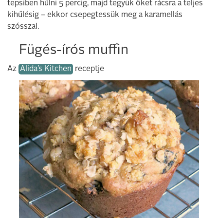
tepsiben hűlni 5 percig, majd tegyük őket rácsra a teljes
kihűlésig – ekkor csepegtessük meg a karamellás
szósszal.
Fügés-írós muffin
Az
Alida’s Kitchen
receptje