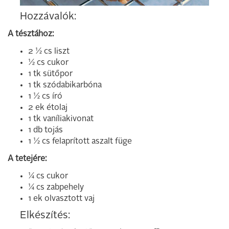
Hozzávalók:
A tésztához:
2 ½ cs liszt
½ cs cukor
1 tk sütőpor
1 tk szódabikarbóna
1 ½ cs író
2 ek étolaj
1 tk vaníliakivonat
1 db tojás
1 ½ cs felaprított aszalt füge
A tetejére:
¼ cs cukor
¼ cs zabpehely
1 ek olvasztott vaj
Elkészítés: