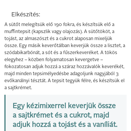
Elkészítés:
A sütőt melegítsük elő 190 fokra, és készítsük elő a
muffintepsit (kapszlik vagy olajozás). A sütőtököt, a
tojást, az almaszószt és a cukrot alaposan mixeljük
össze. Egy másik keverőtálban keverjük össze a lisztet, a
szódabikarbónát, a sót és a fűszerkeveréket. A tökös
elegyhez – közben folyamatosan kevergetve –
fokozatosan adjuk hozzá a száraz hozzávalók keverékét,
majd minden tepsimélyedésbe adagoljunk nagyjából 3
evőkanálnyi tésztát. A tepsit tegyük félre, és készítsük el
a sajtkrémet.
Egy kézimixerrel keverjük össze
a sajtkrémet és a cukrot, majd
adjuk hozzá a tojást és a vaníliát.