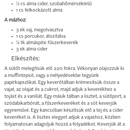
¼ cs alma cider, szobahőmérsékletű
1 cs felkockázott alma
A mázhoz:
3 ek vaj, megolvasztva
1 cs porcukor, átszitálva
¼ tk almáspite fűszerkeverék
3 ek alma cider
Elkészítés:
A sütőt melegítsük elő 220 fokra. Vékonyan olajozzuk ki
a muffintepsit, vagy a mélyedésekbe tegyünk
papírkapszlikat. Egy keverőtálban krémesítsük össze a
vajat, az olajat és a cukrot, majd adjuk a keverékhez a
tojást és a vaníliát. Egy másik tálban a lisztet, a sütőport, a
szódabikarbónát, a fűszerkeveréket és a sót keverjük
egyneművé. Egy kancsóban készítsük elő a tej és a cider
keveréket is. A lisztes elegyet adjuk a vajashoz, közben
folyamatosan adagoljuk hozzá a folyadékot. Keverjük át a