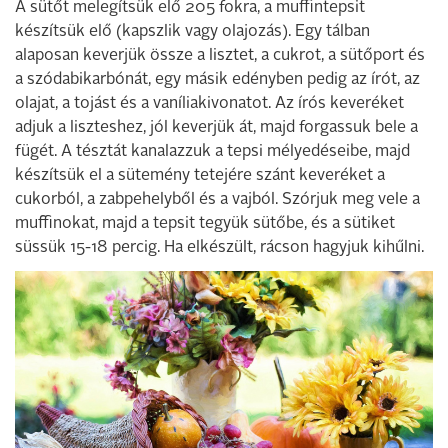
A sütőt melegítsük elő 205 fokra, a muffintepsit
készítsük elő (kapszlik vagy olajozás). Egy tálban
alaposan keverjük össze a lisztet, a cukrot, a sütőport és
a szódabikarbónát, egy másik edényben pedig az írót, az
olajat, a tojást és a vaníliakivonatot. Az írós keveréket
adjuk a liszteshez, jól keverjük át, majd forgassuk bele a
fügét. A tésztát kanalazzuk a tepsi mélyedéseibe, majd
készítsük el a sütemény tetejére szánt keveréket a
cukorból, a zabpehelyből és a vajból. Szórjuk meg vele a
muffinokat, majd a tepsit tegyük sütőbe, és a sütiket
süssük 15-18 percig. Ha elkészült, rácson hagyjuk kihűlni.