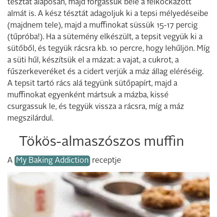
tésztát alaposan, majd forgassuk bele a felkockázott
almát is. A kész tésztát adagoljuk ki a tepsi mélyedéseibe
(majdnem tele), majd a muffinokat süssük 15-17 percig
(tűpróba!). Ha a sütemény elkészült, a tepsit vegyük ki a
sütőből, és tegyük rácsra kb. 10 percre, hogy lehűljön. Míg
a süti hűl, készítsük el a mázat: a vajat, a cukrot, a
fűszerkeveréket és a cidert verjük a máz állag eléréséig.
A tepsit tartó rács alá tegyünk sütőpapírt, majd a
muffinokat egyenként mártsuk a mázba, kissé
csurgassuk le, és tegyük vissza a rácsra, míg a máz
megszilárdul.
Tökös-almaszószos muffin
A
My Baking Addiction
receptje