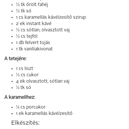
½ tk őrölt fahéj
½ tk só
1 cs karamellás kávéízesítő szirup
2 ek instant kávé
½ cs sótlan, olvasztott vaj
½ cs tejföl
1 db felvert tojás
1 tk vaníliakivonat
A tetejére:
1 cs liszt
½ cs cukor
4 ek olvasztott, sótlan vaj
¼ tk só
A karamellhez:
¼ cs porcukor
1 ek karamellás kávéízesítő
Elkészítés: