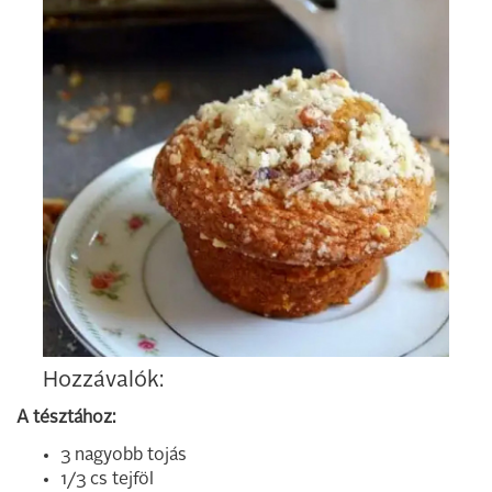
Hozzávalók:
A tésztához:
3 nagyobb tojás
1/3 cs tejföl