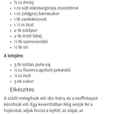
¾ cs étolaj
1 cs sült édesburgonya, összetörve
1 cs (világos) barnacukor
1 tk vaníliakivonat
1 ½ cs liszt
2 tk sütőpor
2 tk őrölt fahéj
½ tk szerecsendió
½ tk só
A tetejére:
3 tk sótlan, puha vaj
¼ cs finomra aprított pekándió
¼ cs liszt
3 ek cukor
Elkészítés:
A sütőt melegítsük elő 180 fokra, és a muffintepsit
készítsük elő. Egy keverőtálban félig verjük fel a
tojásokat, adjuk hozzá a tejfölt, az olajat, az