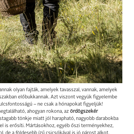
annak olyan fajták, amelyek tavasszal, vannak, amelyek
vszakban előbukkannak. Azt viszont vegyük figyelembe
lcsfontosságú – ne csak a hónapokat figyeljük!
egtalálható, ahogyan rokona, az
ördögszekér
astagabb tönkje miatt jól harapható, nagyobb darabokba
 fel is erősíti. Mártásokhoz, egyéb őszi terményekhez,
 de a földesebb ízű csicsókával is jó párost alkot.