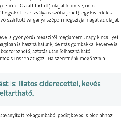
(de 100 °C alatt tartott) olajjal felöntve, némi
 egy-két levél zsálya is szóba jöhet), egy kis érlelés
vő szárított vargánya szépen megszívja magát az olajjal,
eve is gyönyörű) messziről megismerni, nagy kincs ilyet
 önmagában is használhatunk, de más gombákkal keverve is
 beszerezhető, áztatás után felhasználható
 mégis frissen az igazi. Ha szeretnénk megőrizni a
t is: illatos ciderecettel, kevés
eltartható.
a savanyított rókagombából pedig kevés is elég ahhoz,