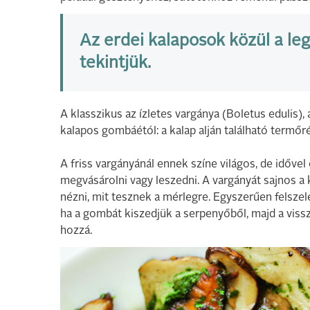
Az erdei kalaposok közül a l
tekintjük.
A klasszikus az ízletes vargánya (Boletus edulis),
kalapos gombáétól: a kalap alján található term
A friss vargányánál ennek színe világos, de idővel
megvásárolni vagy leszedni. A vargányát sajnos a 
nézni, mit tesznek a mérlegre. Egyszerűen felszele
ha a gombát kiszedjük a serpenyőből, majd a vissz
hozzá.