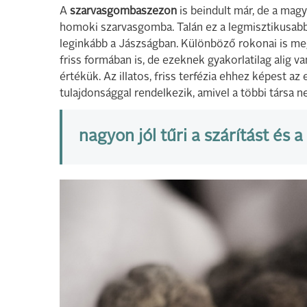
A
szarvasgombaszezon
is beindult már, de a mag
homoki szarvasgomba. Talán ez a legmisztikusabb m
leginkább a Jászságban. Különböző rokonai is megt
friss formában is, de ezeknek gyakorlatilag alig v
értékük. Az illatos, friss terfézia ehhez képest az
tulajdonsággal rendelkezik, amivel a többi társa n
nagyon jól tűri a szárítást és a