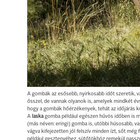
A gombák az esősebb, nyirkosabb időt szeretik, v
ősszel, de vannak olyanok is, amelyek mindkét é
hogy a gombák hőérzékenyek, tehát az időjárás ku
A
laska
gomba például egészen hűvös időben is m
(más néven: eringi) gomba is, utóbbi húsosabb, v
vágva kifejezetten jól felszív minden ízt, sőt még
például gesztenyéhez, sütőtökhöz remekül passzol,