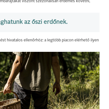
ombafajtákat viszont szezonálisan érdemes követni,
ághatunk az őszi erdőnek.
űjtést hivatalos ellenőrhöz: a legtöbb piacon elérhető ilyen