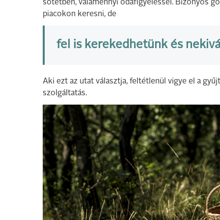
sötétben, valamennyi odafigyeléssel. Bizonyos g
piacokon keresni, de
fel is kerekedhetünk és nekiv
Aki ezt az utat választja, feltétlenül vigye el a gy
szolgáltatás.