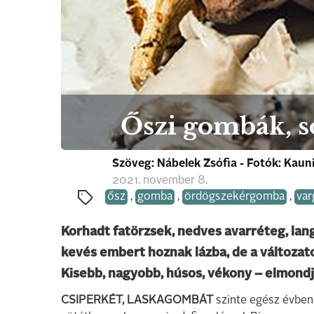
Őszi gombák, s
Szöveg: Nábelek Zsófia - Fotók: Kaun
2021. november 8.
ősz
,
gomba
,
ördögszekérgomba
,
var
Korhadt fatörzsek, nedves avarréteg, lan
kevés embert hoznak lázba, de a változat
Kisebb, nagyobb, húsos, vékony – elmondj
CSIPERKÉT, LASKAGOMBÁT
szinte egész évben