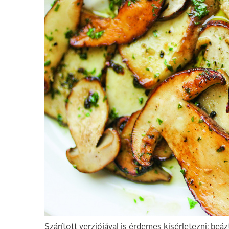
Szárított verziójával is érdemes kísérletezni: beá