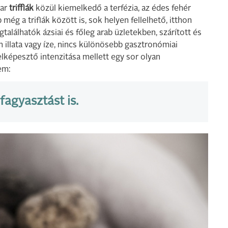
yar
trifflák
közül kiemelkedő a terfézia, az édes fehér
ég a triflák között is, sok helyen fellelhető, itthon
alálhatók ázsiai és főleg arab üzletekben, szárított és
an illata vagy íze, nincs különösebb gasztronómiai
 elképesztő intenzitása mellett egy sor olyan
em:
 fagyasztást is.