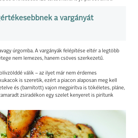
egértékesebbnek a vargányát
 avagy úrgomba. A vargányák felépítése eltér a legtöbb
őrétege nem lemezes, hanem csöves szerkezetű.
 olívzölddé válik – az ilyet már nem érdemes
kukacok is szeretik, ezért a piacon alaposan meg kell
telve és (barnított) vajon megpirítva is tökéletes, pláne,
amaradt zsiradékon egy szelet kenyeret is pirítunk