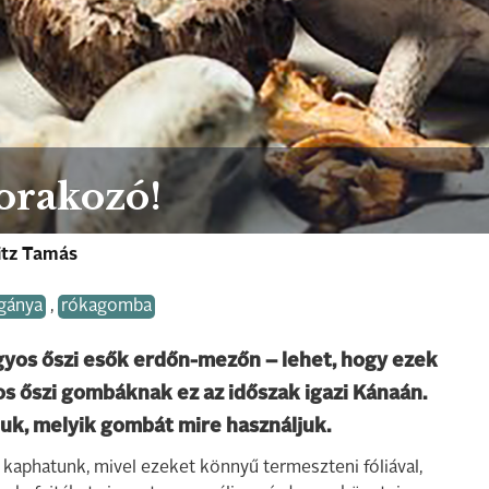
orakozó!
itz Tamás
gánya
,
rókagomba
gyos őszi esők erdőn-mezőn – lehet, hogy ezek
os őszi gombáknak ez az időszak igazi Kánaán.
uk, melyik gombát mire használjuk.
 kaphatunk, mivel ezeket könnyű termeszteni fóliával,