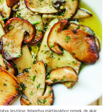
ztatva, leszűrve, felaprítva mártásokhoz remek, de akár