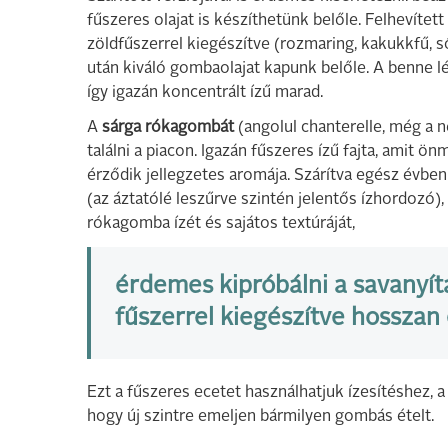
fűszeres olajat is készíthetünk belőle. Felhevített 
zöldfűszerrel kiegészítve (rozmaring, kakukkfű, sőt
után kiváló gombaolajat kapunk belőle. A benne lé
így igazán koncentrált ízű marad.
A
sárga rókagombát
(angolul chanterelle, még a n
találni a piacon. Igazán fűszeres ízű fajta, amit
érződik jellegzetes aromája. Szárítva egész évben
(az áztatólé leszűrve szintén jelentős ízhordozó),
rókagomba ízét és sajátos textúráját,
érdemes kipróbálni a savanyítás
fűszerrel kiegészítve hosszan 
Ezt a fűszeres ecetet használhatjuk ízesítéshez, 
hogy új szintre emeljen bármilyen gombás ételt.