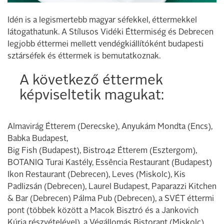
Idén is a legismertebb magyar séfekkel, éttermekkel
látogathatunk. A Stílusos Vidéki Éttermiség és Debrecen
legjobb éttermei mellett vendégkiállítóként budapesti
sztárséfek és éttermek is bemutatkoznak.
A következő éttermek
képviseltetik magukat:
Almavirág Étterem (Derecske), Anyukám Mondta (Encs),
Babka Budapest,
Big Fish (Budapest), Bistro42 Étterem (Esztergom),
BOTANIQ Turai Kastély, Essência Restaurant (Budapest)
Ikon Restaurant (Debrecen), Leves (Miskolc), Kis
Padlizsán (Debrecen), Laurel Budapest, Paparazzi Kitchen
& Bar (Debrecen) Pálma Pub (Debrecen), a SVÉT éttermi
pont (többek között a Macok Bisztró és a Jankovich
Kúria részvételével), a Végállomás Bistorant (Miskolc),