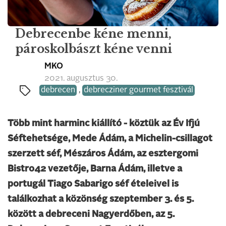
Debrecenbe kéne menni,
pároskolbászt kéne venni
MKO
2021. augusztus 30.
debrecen
,
debrecziner gourmet fesztivál
Több mint harminc kiállító - köztük az Év Ifjú
Séftehetsége, Mede Ádám, a Michelin-csillagot
szerzett séf, Mészáros Ádám, az esztergomi
Bistro42 vezetője, Barna Ádám, illetve a
portugál Tiago Sabarigo séf ételeivel is
találkozhat a közönség szeptember 3. és 5.
között a debreceni Nagyerdőben, az 5.