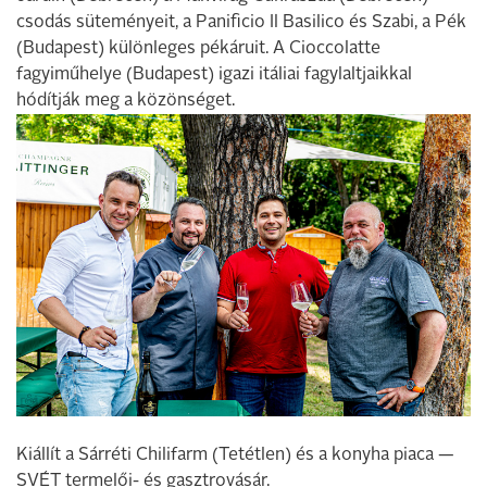
csodás süteményeit, a Panificio Il Basilico és Szabi, a Pék
(Budapest) különleges pékáruit. A Cioccolatte
fagyiműhelye (Budapest) igazi itáliai fagylaltjaikkal
hódítják meg a közönséget.
Kiállít a Sárréti Chilifarm (Tetétlen) és a konyha piaca —
SVÉT termelői- és gasztrovásár.