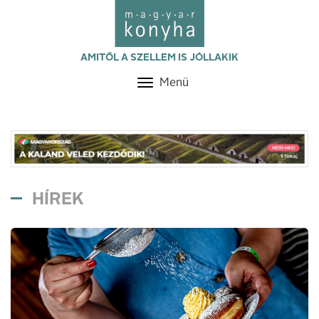
AMITŐL A SZELLEM IS JÓLLAKIK
Menü
Toggle
navigation
HÍREK