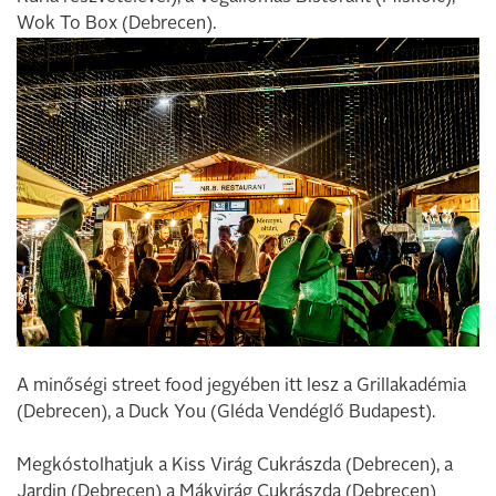
Wok To Box (Debrecen).
A minőségi street food jegyében itt lesz a Grillakadémia
(Debrecen), a Duck You (Gléda Vendéglő Budapest).
Megkóstolhatjuk a Kiss Virág Cukrászda (Debrecen), a
Jardin (Debrecen) a Mákvirág Cukrászda (Debrecen)