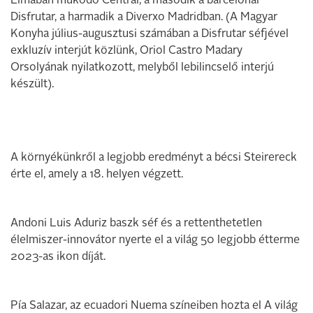
Limában működő Centrál, a második a barcelonai
Disfrutar, a harmadik a Diverxo Madridban. (A Magyar
Konyha július-augusztusi számában a Disfrutar séfjével
exkluzív interjút közlünk, Oriol Castro Madary
Orsolyának nyilatkozott, melyből lebilincselő interjú
készült).
A környékünkről a legjobb eredményt a bécsi Steirereck
érte el, amely a 18. helyen végzett.
Andoni Luis Aduriz baszk séf és a rettenthetetlen
élelmiszer-innovátor nyerte el a világ 50 legjobb étterme
2023-as ikon díját.
Pía Salazar, az ecuadori Nuema színeiben hozta el A világ