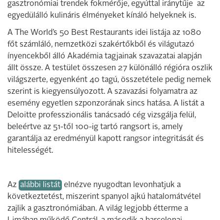
gasztronómiai trendek fokmérője, egyúttal iránytűje az
egyedülálló kulináris élményeket kínáló helyeknek is.
A The World’s 50 Best Restaurants idei listája az 1080
főt számláló, nemzetközi szakértőkből és világutazó
ínyencekből álló Akadémia tagjainak szavazatai alapján
állt össze. A testület összesen 27 különálló régióra oszlik
világszerte, egyenként 40 tagú, összetétele pedig nemek
szerint is kiegyensúlyozott. A szavazási folyamatra az
esemény egyetlen szponzorának sincs hatása. A listát a
Deloitte professzionális tanácsadó cég vizsgálja felül,
beleértve az 51-től 100-ig tartó rangsort is, amely
garantálja az eredményül kapott rangsor integritását és
hitelességét.
Az
alábbi listát
elnézve nyugodtan levonhatjuk a
következtetést, miszerint spanyol ajkú hatalomátvétel
zajlik a gasztronómiában. A világ legjobb étterme a