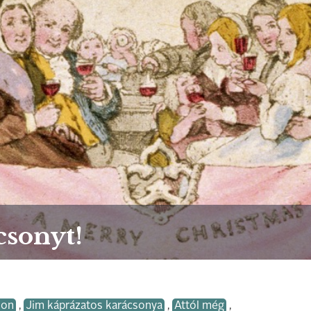
csonyt!
son
,
Jim káprázatos karácsonya
,
Attól még
,