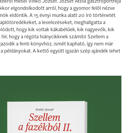
tekről mesél Vinkó József. József Attila gasztroportréja
 akkor elgondolkodott arról, hogy a gyomor felől nézve
nök eldöntik. A 15 évnyi munka alatt 20 író történetét
 naplótöredékeket, a levelezéseket, meghallgatta a
lódott, hogy kik voltak kákabélűek, kik nagyevők, kik
 hír, hogy a régóta hiánycikknek számító Szellem a
 igazodik a fenti könyvhöz, ismét kapható, így nem már
a példányokat. A kettő együtt igazán szép ajándék lehet