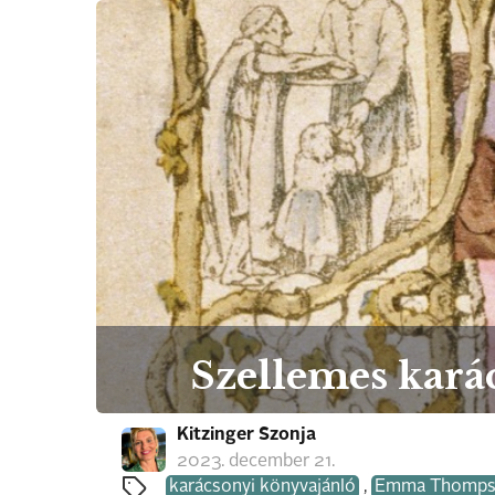
Szellemes kará
Kitzinger Szonja
2023. december 21.
karácsonyi könyvajánló
,
Emma Thomp