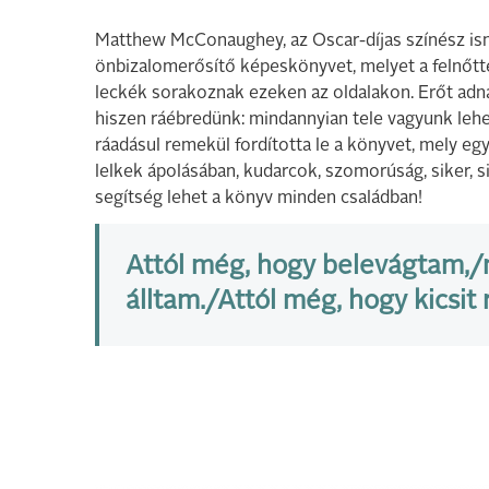
Matthew McConaughey, az Oscar-díjas színész is
önbizalomerősítő képeskönyvet, melyet a felnőtte
leckék sorakoznak ezeken az oldalakon. Erőt adna
hiszen ráébredünk: mindannyian tele vagyunk lehe
ráadásul remekül fordította le a könyvet, mely egy
lelkek ápolásában, kudarcok, szomorúság, siker, 
segítség lehet a könyv minden családban!
Attól még, hogy belevágtam,/
álltam./Attól még, hogy kicsit