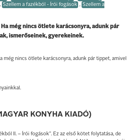
,
Szellem a fazékból - Írói fogások
,
Szellem a
. Ha még nincs ötlete karácsonyra, adunk pár
ak, ismerőseinek, gyerekeinek.
a még nincs ötlete karácsonyra, adunk pár tippet, amivel
nyainkkal.
 (MAGYAR KONYHA KIADÓ)
ól II. – Írói fogások”. Ez az első kötet folytatása, de