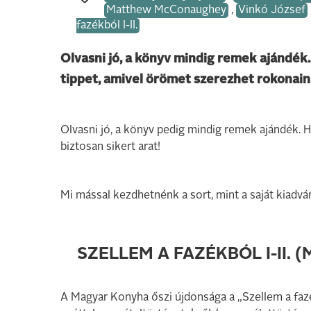
Matthew McConaughey
,
Vinkó József
fazékból I-II.
Olvasni jó, a könyv mindig remek ajándék
tippet, amivel örömet szerezhet rokonain
Olvasni jó, a könyv pedig mindig remek ajándék. H
biztosan sikert arat!
Mi mással kezdhetnénk a sort, mint a saját kiadvá
SZELLEM A FAZÉKBÓL I-II.
A Magyar Konyha őszi újdonsága a „Szellem a fazékb