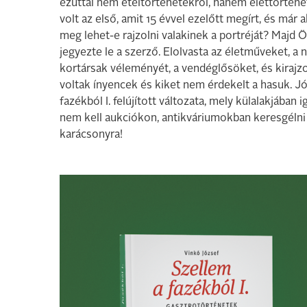
ezúttal nem ételtörténetekről, hanem élettörténe
volt az első, amit 15 évvel ezelőtt megírt, és már
meg lehet-e rajzolni valakinek a portréját? Majd Ö
jegyezte le a szerző. Elolvasta az életműveket, a
kortársak véleményét, a vendéglősöket, és kirajzo
voltak ínyencek és kiket nem érdekelt a hasuk. Jó
fazékból I. felújított változata, mely külalakjában
nem kell aukciókon, antikváriumokban keresgélni 
karácsonyra!