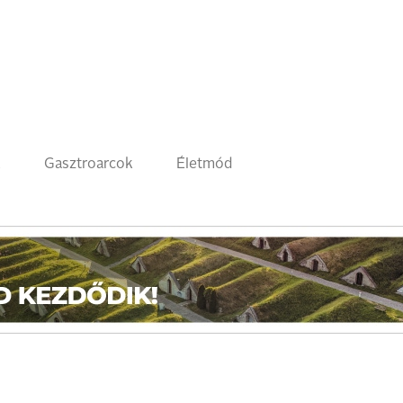
k
Gasztroarcok
Életmód