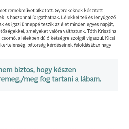
mét remekművet alkotott. Gyerekeknek készített
k is haszonnal forgathatnak. Lélekkel teli és lenyűgöző
k és igazi ünneppé teszik az élet minden egyes napját,
tőségekkel, amelyeket valóra válthatunk. Tóth Krisztina
 csomó, a lélekben dúló kétségre szolgál vigaszul. Kicsi
sikertelenség, bátorság kérdéseinek feloldásában nagy
nem biztos, hogy készen
 remeg,/meg fog tartani a lábam.