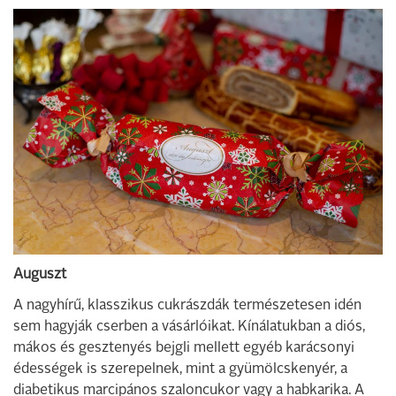
Auguszt
A nagyhírű, klasszikus cukrászdák természetesen idén
sem hagyják cserben a vásárlóikat. Kínálatukban a diós,
mákos és gesztenyés bejgli mellett egyéb karácsonyi
édességek is szerepelnek, mint a gyümölcskenyér, a
diabetikus marcipános szaloncukor vagy a habkarika. A