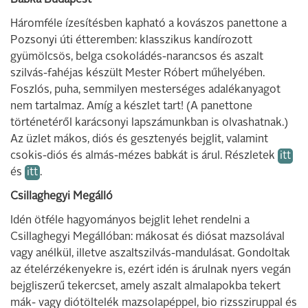
Babka Budapest
Háromféle ízesítésben kapható a kovászos panettone a
Pozsonyi úti étteremben: klasszikus kandírozott
gyümölcsös, belga csokoládés-narancsos és aszalt
szilvás-fahéjas készült Mester Róbert műhelyében.
Foszlós, puha, semmilyen mesterséges adalékanyagot
nem tartalmaz. Amíg a készlet tart! (A panettone
történetéről karácsonyi lapszámunkban is olvashatnak.)
Az üzlet mákos, diós és gesztenyés bejglit, valamint
csokis-diós és almás-mézes babkát is árul. Részletek
itt
és
itt
.
Csillaghegyi Megálló
Idén ötféle hagyományos bejglit lehet rendelni a
Csillaghegyi Megállóban: mákosat és diósat mazsolával
vagy anélkül, illetve aszaltszilvás-mandulásat. Gondoltak
az ételérzékenyekre is, ezért idén is árulnak nyers vegán
bejgliszerű tekercset, amely aszalt almalapokba tekert
mák- vagy diótöltelék mazsolapéppel, bio rizssziruppal és