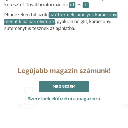
keresztül. További információk
itt
és
itt
.
Mindezeken túl azok
az éttermek, amelyek karácsonyi
menüt kínálnak elvitelre
, gyakran bejglit, karácsonyi
süteményt is tesznek az ajánlatba.
Legújabb magazin számunk!
MEGNÉZEM
Szeretnék előfizetni a magazinra