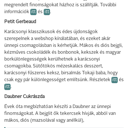
megrendelt finomságokat házhoz is szállítják. További
információk
itt
és
itt
.
Petit Gerbeaud
Karácsonyi klasszikusok és édes újdonságok
szerepelnek a webshop kínálatában, és ezeket akár
ünnepi csomagolásban is kérhetjük. Mákos és diós bejgli,
kézműves csokoládék és bonbonok, kekszek és magyar
borkülönlegességek kerülhetnek a karácsonyi
csomagokba. Sütőtökös mézeskalács desszert,
karácsonyi fűszeres keksz, birsalmás Tokaji baba, hogy
csak egy pár különlegességet említsünk. Részletek
itt
és
itt
.
Daubner Cukrászda
Évek óta megbízhatóan készíti a Daubner az ünnepi
finomságokat. A bejglit ők tekercsek hívják, abból van
mákos, diós (mazsolával vagy anélkül),