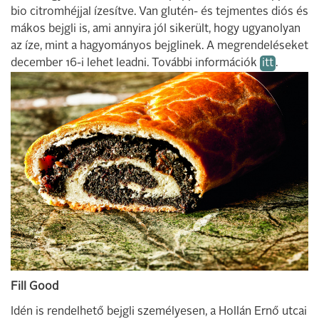
bio citromhéjjal ízesítve. Van glutén- és tejmentes diós és
mákos bejgli is, ami annyira jól sikerült, hogy ugyanolyan
az íze, mint a hagyományos bejglinek. A megrendeléseket
december 16-i lehet leadni. További információk
itt
.
Fill Good
Idén is rendelhető bejgli személyesen, a Hollán Ernő utcai