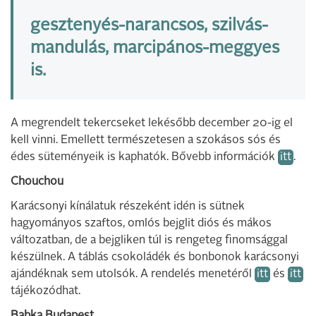
gesztenyés-narancsos, szilvás-
mandulás, marcipános-meggyes
is.
A megrendelt tekercseket lekésőbb december 20-ig el
kell vinni. Emellett természetesen a szokásos sós és
édes süteményeik is kaphatók. Bővebb információk
itt
.
Chouchou
Karácsonyi kínálatuk részeként idén is sütnek
hagyományos szaftos, omlós bejglit diós és mákos
változatban, de a bejgliken túl is rengeteg finomsággal
készülnek. A táblás csokoládék és bonbonok karácsonyi
ajándéknak sem utolsók. A rendelés menetéről
itt
és
itt
tájékozódhat.