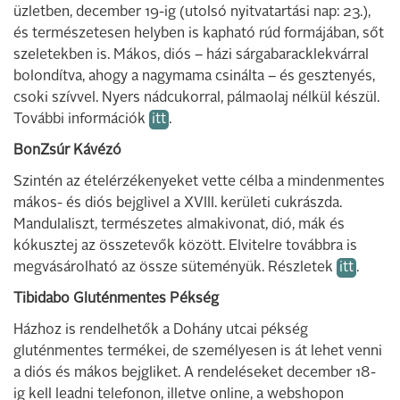
üzletben, december 19-ig (utolsó nyitvatartási nap: 23.),
és természetesen helyben is kapható rúd formájában, sőt
szeletekben is. Mákos, diós – házi sárgabaracklekvárral
bolondítva, ahogy a nagymama csinálta – és gesztenyés,
csoki szívvel. Nyers nádcukorral, pálmaolaj nélkül készül.
További információk
itt
.
BonZsúr Kávézó
Szintén az ételérzékenyeket vette célba a mindenmentes
mákos- és diós bejglivel a XVIII. kerületi cukrászda.
Mandulaliszt, természetes almakivonat, dió, mák és
kókusztej az összetevők között. Elvitelre továbbra is
megvásárolható az össze süteményük. Részletek
itt
.
Tibidabo Gluténmentes Pékség
Házhoz is rendelhetők a Dohány utcai pékség
gluténmentes termékei, de személyesen is át lehet venni
a diós és mákos bejgliket. A rendeléseket december 18-
ig kell leadni telefonon, illetve online, a webshopon