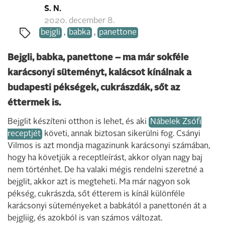
S. N.
2020. december 8.
bejgli
,
babka
,
panettone
Bejgli, babka, panettone – ma már sokféle
karácsonyi süteményt, kalácsot kínálnak a
budapesti pékségek, cukrászdák, sőt az
éttermek is.
Bejglit készíteni otthon is lehet, és aki
Nábelek Zsófi
receptjét
követi, annak biztosan sikerülni fog. Csányi
Vilmos is azt mondja magazinunk karácsonyi számában,
hogy ha követjük a receptleírást, akkor olyan nagy baj
nem történhet. De ha valaki mégis rendelni szeretné a
bejglit, akkor azt is megteheti. Ma már nagyon sok
pékség, cukrászda, sőt étterem is kínál különféle
karácsonyi süteményeket a babkától a panettonén át a
bejgliig, és azokból is van számos változat.