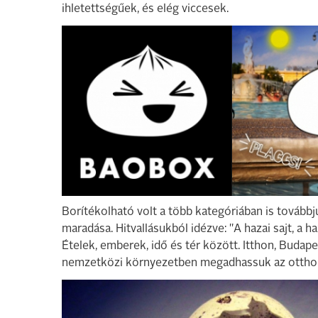
ihletettségűek, és elég viccesek.
Borítékolható volt a több kategóriában is továbbju
maradása. Hitvallásukból idézve: "A hazai sajt, a h
Ételek, emberek, idő és tér között. Itthon, Budap
nemzetközi környezetben megadhassuk az otthon 