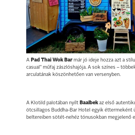
A
Pad Thai Wok Bar
már jó ideje hozza azt a stíl
casual" műfaj zászlóshajója. A sok színes – többek
arculatának köszönhetően van versenyben.
A Klotild palotában nyílt
Baalbek
az első autentik
ötcsillagos Buddha-Bar Hotel egyik éttermeként
beltereiben sötét-nehéz tónusokban megjelenő el