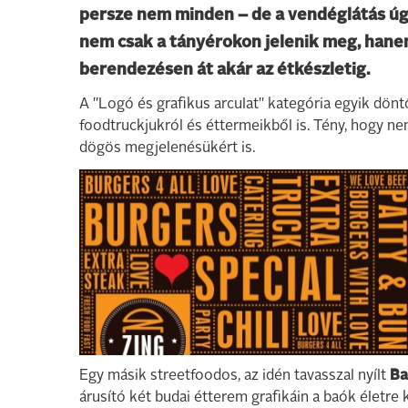
persze nem minden – de a vendéglátás úgy t
nem csak a tányérokon jelenik meg, hanem
berendezésen át akár az étkészletig.
A "Logó és grafikus arculat" kategória egyik dön
foodtruckjukról és éttermeikből is. Tény, hogy n
dögös megjelenésükért is.
Egy másik streetfoodos, az idén tavasszal nyílt
Ba
árusító két budai étterem grafikáin a baók életre