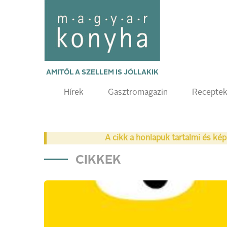
AMITŐL A SZELLEM IS JÓLLAKIK
Hírek
Gasztromagazin
Recepte
A cikk a honlapuk tartalmi és kép
CIKKEK