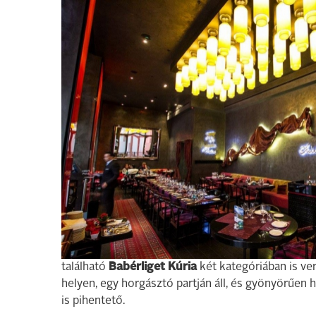
található
Babérliget Kúria
két kategóriában is ver
helyen, egy horgásztó partján áll, és gyönyörűen h
is pihentető.