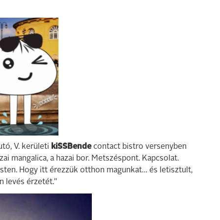
tó, V. kerületi
kiSSBende
contact bistro versenyben
azai mangalica, a hazai bor. Metszéspont. Kapcsolat.
esten. Hogy itt érezzük otthon magunkat… és letisztult,
levés érzetét."