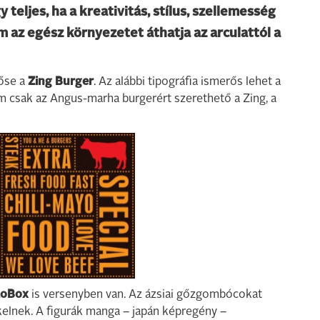
eljes, ha a kreativitás, stílus, szellemesség
 az egész környezetet áthatja az arculattól a
tőse a
Zing Burger
. Az alábbi tipográfia ismerős lehet a
em csak az Angus-marha burgerért szerethető a Zing, a
oBox
is versenyben van. Az ázsiai gőzgombócokat
 kelnek. A figurák manga – japán képregény –