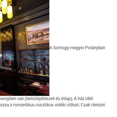
A Somogy megyei Polányban
senyben van (belsőépítészet és étlap). A ház idilli
ozza a romantikus-rusztikus vidéki stílust. Csak ránézni