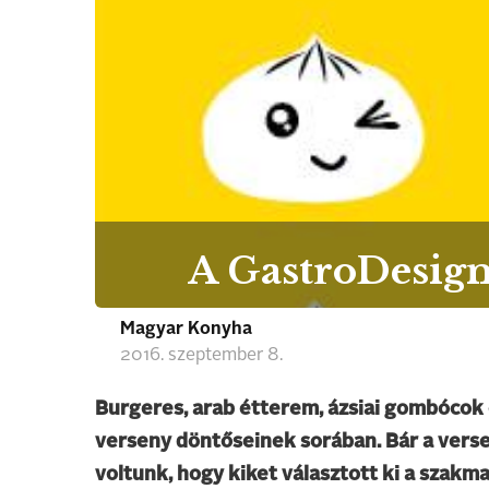
A GastroDesign
Magyar Konyha
2016. szeptember 8.
Burgeres, arab étterem, ázsiai gombócok és
verseny döntőseinek sorában. Bár a vers
voltunk, hogy kiket választott ki a szakm