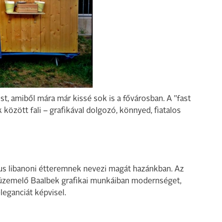
ust, amiből mára már kissé sok is a fővárosban. A "fast
 között fali – grafikával dolgozó, könnyed, fiatalos
us libanoni étteremnek nevezi magát hazánkban. Az
 üzemelő Baalbek grafikai munkáiban modernséget,
eganciát képvisel.