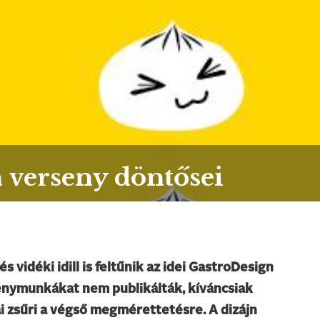
 verseny döntősei
 vidéki idill is feltűnik az idei GastroDesign
enymunkákat nem publikálták, kíváncsiak
ai zsűri a végső megmérettetésre. A dizájn