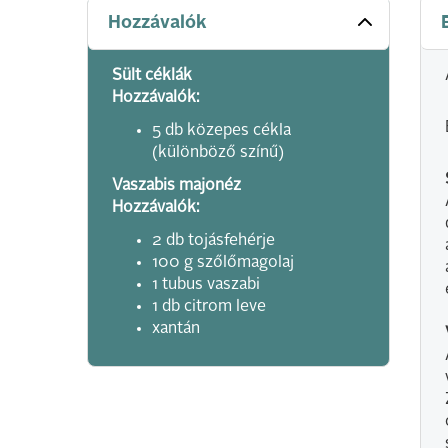
Hozzávalók
Sült céklák
Hozzávalók:
5 db közepes cékla
(különböző színű)
Vaszabis majonéz
Hozzávalók:
2 db tojásfehérje
100 g szőlőmagolaj
1 tubus vaszabi
1 db citrom leve
xantán