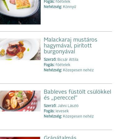
Fogás:
főételek
Nehézség:
Könnyű
Malackaraj mustáros
hagymával, pirított
burgonyával
Szerző:
Bicsár Attila
Fogás:
főételek
Nehézség:
Közepesen nehéz
Bableves füstölt csülökkel
és „pereccel”
Szerző:
Jahni László
Fogás:
levesek
Nehézség:
Közepesen nehéz
Gránátalmás