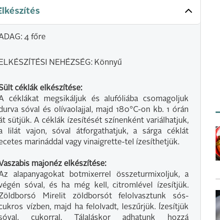
Elkészítés
ADAG: 4 főre
ELKÉSZÍTÉSI NEHÉZSÉG: Könnyű
Sült céklák elkészítése:
A céklákat megsikáljuk és alufóliába csomagoljuk
durva sóval és olívaolajjal, majd 180°C-on kb. 1 órán
át sütjük. A céklák ízesítését színenként variálhatjuk,
a lilát vajon, sóval átforgathatjuk, a sárga céklát
ecetes marináddal vagy vinaigrette-tel ízesíthetjük.
Vaszabis majonéz elkészítése:
Az alapanyagokat botmixerrel összeturmixoljuk, a
végén sóval, és ha még kell, citromlével ízesítjük.
Zöldborsó Mirelit zöldborsót felolvasztunk sós-
cukros vízben, majd ha felolvadt, leszűrjük. Ízesítjük
sóval, cukorral. Tálaláskor adhatunk hozzá