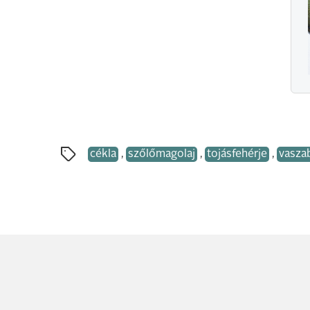
cékla
,
szőlőmagolaj
,
tojásfehérje
,
vasza