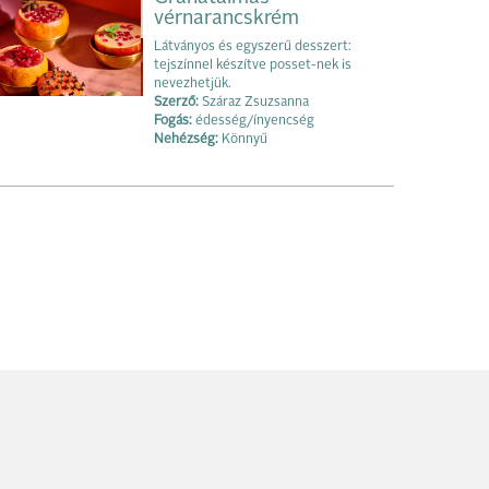
vérnarancskrém
Látványos és egyszerű desszert:
tejszínnel készítve posset-nek is
nevezhetjük.
Szerző:
Száraz Zsuzsanna
Fogás:
édesség/ínyencség
Nehézség:
Könnyű