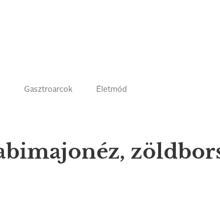
k
Gasztroarcok
Életmód
zabimajonéz, zöldbor