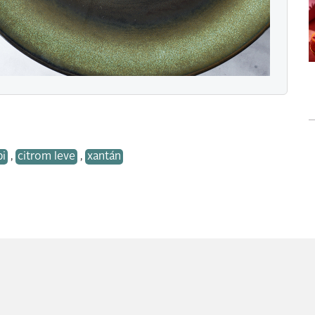
bi
,
citrom leve
,
xantán