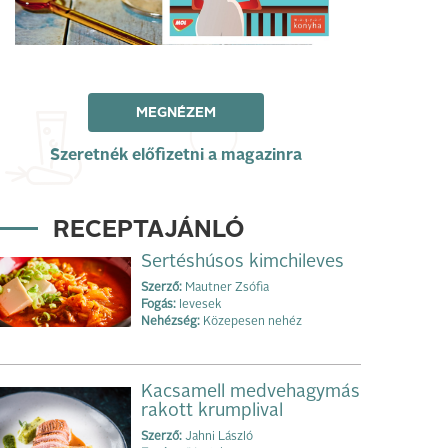
MEGNÉZEM
Szeretnék előfizetni a magazinra
RECEPTAJÁNLÓ
Sertéshúsos kimchileves
Szerző:
Mautner Zsófia
Fogás:
levesek
Nehézség:
Közepesen nehéz
Kacsamell medvehagymás
rakott krumplival
Szerző:
Jahni László