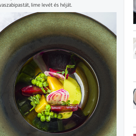
vaszabipastát, lime levét és héját.