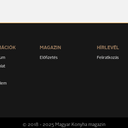
MÁCIÓK
MAGAZIN
HÍRLEVÉL
zum
Előfizetés
Feliratkozás
lat
elem
© 2018 - 2025 Magyar Konyha magazin