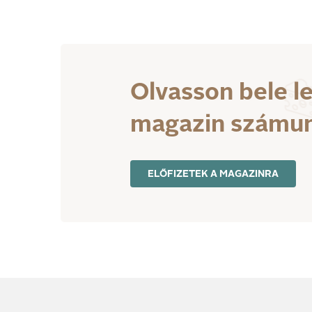
Olvasson bele l
magazin számu
ELŐFIZETEK A MAGAZINRA