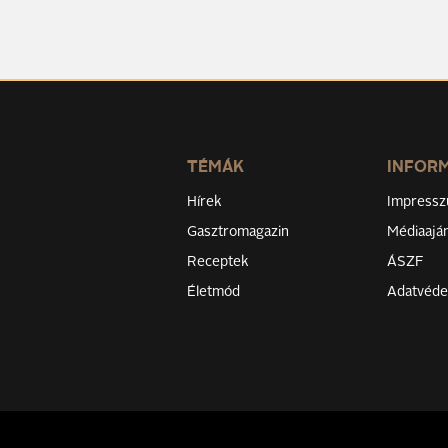
TÉMÁK
INFOR
Hírek
Impress
Gasztromagazin
Médiaaján
Receptek
ÁSZF
Életmód
Adatvéd