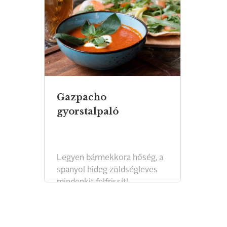
Gazpacho
gyorstalpaló
Legyen bármekkora hőség, a
spanyol hideg zöldségleves
mindenkit felfrissít!