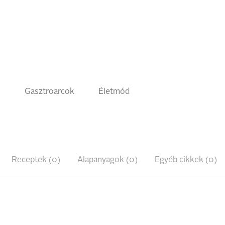
k
Gasztroarcok
Életmód
Receptek (0)
Alapanyagok (0)
Egyéb cikkek (0)