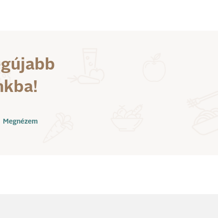
egújabb
nkba!
Megnézem