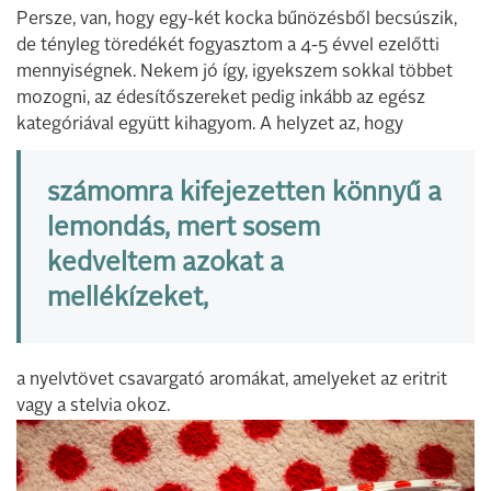
Persze, van, hogy egy-két kocka bűnözésből becsúszik,
de tényleg töredékét fogyasztom a 4-5 évvel ezelőtti
mennyiségnek. Nekem jó így, igyekszem sokkal többet
mozogni, az édesítőszereket pedig inkább az egész
kategóriával együtt kihagyom. A helyzet az, hogy
számomra kifejezetten könnyű a
lemondás, mert sosem
kedveltem azokat a
mellékízeket,
a nyelvtövet csavargató aromákat, amelyeket az eritrit
vagy a stelvia okoz.