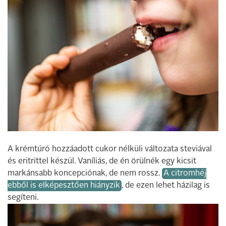
A krémtúró hozzáadott cukor nélküli változata steviával
és eritrittel készül. Vaníliás, de én örülnék egy kicsit
markánsabb koncepciónak, de nem rossz.
A citromhéj
ebből is elképesztően hiányzik
, de ezen lehet házilag is
segíteni.