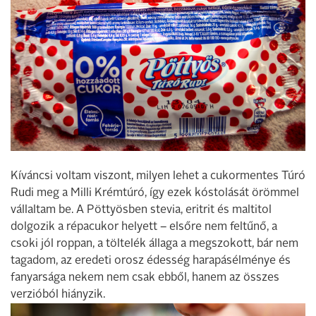
Kíváncsi voltam viszont, milyen lehet a cukormentes Túró
Rudi meg a Milli Krémtúró, így ezek kóstolását örömmel
vállaltam be. A Pöttyösben stevia, eritrit és maltitol
dolgozik a répacukor helyett – elsőre nem feltűnő, a
csoki jól roppan, a töltelék állaga a megszokott, bár nem
tagadom, az eredeti orosz édesség harapásélménye és
fanyarsága nekem nem csak ebből, hanem az összes
verzióból hiányzik.