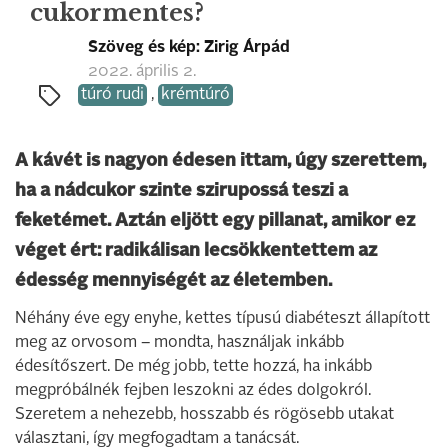
cukormentes?
Szöveg és kép: Zirig Árpád
2022. április 2.
túró rudi
,
krémtúró
A kávét is nagyon édesen ittam, úgy szerettem,
ha a nádcukor szinte szirupossá teszi a
feketémet. Aztán eljött egy pillanat, amikor ez
véget ért: radikálisan lecsökkentettem az
édesség mennyiségét az életemben.
Néhány éve egy enyhe, kettes típusú diabéteszt állapított
meg az orvosom – mondta, használjak inkább
édesítőszert. De még jobb, tette hozzá, ha inkább
megpróbálnék fejben leszokni az édes dolgokról.
Szeretem a nehezebb, hosszabb és rögösebb utakat
választani, így megfogadtam a tanácsát.