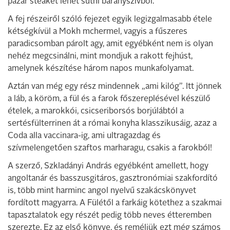
pazar steaket lehet sütni bárányszívből.
A fej részeiről szóló fejezet egyik legizgalmasabb étele
kétségkívül a Mokh mchermel, vagyis a fűszeres
paradicsomban párolt agy, amit egyébként nem is olyan
nehéz megcsinálni, mint mondjuk a rakott fejhúst,
amelynek készítése három napos munkafolyamat.
Aztán van még egy rész mindennek „ami kilóg”. Itt jönnek
a láb, a köröm, a fül és a farok főszereplésével készülő
ételek, a marokkói, csicseriborsós borjúlábtól a
sertésfülterrinen át a római konyha klasszikusáig, azaz a
Coda alla vaccinara-ig, ami ultragazdag és
szívmelengetően szaftos marharagu, csakis a farokból!
A szerző, Szkladányi András egyébként amellett, hogy
angoltanár és basszusgitáros, gasztronómiai szakfordító
is, több mint harminc angol nyelvű szakácskönyvet
fordított magyarra. A Fülétől a farkáig kötethez a szakmai
tapasztalatok egy részét pedig több neves étteremben
szerezte. Ez az első könyve, és reméljük ezt még számos