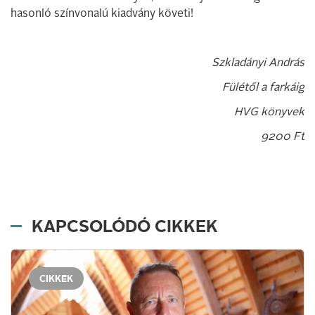
hasonló színvonalú kiadvány követi!
Szkladányi András
Fülétől a farkáig
HVG könyvek
9200 Ft
KAPCSOLÓDÓ CIKKEK
CIKKEK