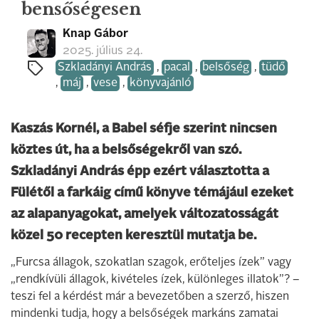
bensőségesen
Knap Gábor
2025. július 24.
Szkladányi András
,
pacal
,
belsőség
,
tüdő
,
máj
,
vese
,
könyvajánló
Kaszás Kornél, a Babel séfje szerint nincsen
köztes út, ha a belsőségekről van szó.
Szkladányi András épp ezért választotta a
Fülétől a farkáig című könyve témájául ezeket
az alapanyagokat, amelyek változatosságát
közel 50 recepten keresztül mutatja be.
„Furcsa állagok, szokatlan szagok, erőteljes ízek” vagy
„rendkívüli állagok, kivételes ízek, különleges illatok”? –
teszi fel a kérdést már a bevezetőben a szerző, hiszen
mindenki tudja, hogy a belsőségek markáns zamatai