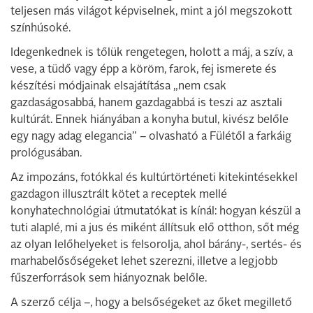
teljesen más világot képviselnek, mint a jól megszokott
színhúsoké.
Idegenkednek is tőlük rengetegen, holott a máj, a szív, a
vese, a tüdő vagy épp a köröm, farok, fej ismerete és
készítési módjainak elsajátítása „nem csak
gazdaságosabbá, hanem gazdagabbá is teszi az asztali
kultúrát. Ennek hiányában a konyha butul, kivész belőle
egy nagy adag elegancia” – olvasható a Fülétől a farkáig
prológusában.
Az impozáns, fotókkal és kultúrtörténeti kitekintésekkel
gazdagon illusztrált kötet a receptek mellé
konyhatechnológiai útmutatókat is kínál: hogyan készül a
tuti alaplé, mi a jus és miként állítsuk elő otthon, sőt még
az olyan lelőhelyeket is felsorolja, ahol bárány-, sertés- és
marhabelősőségeket lehet szerezni, illetve a legjobb
fűszerforrások sem hiányoznak belőle.
A szerző célja –, hogy a belsőségeket az őket megillető