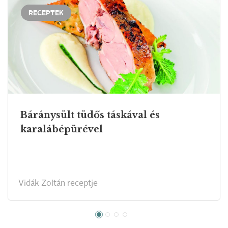
RECEPTEK
Báránysült tüdős táskával és
karalábépürével
Vidák Zoltán receptje