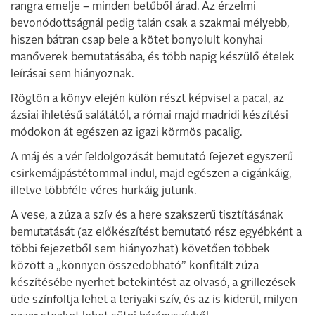
rangra emelje – minden betűből árad. Az érzelmi
bevonódottságnál pedig talán csak a szakmai mélyebb,
hiszen bátran csap bele a kötet bonyolult konyhai
manőverek bemutatásába, és több napig készülő ételek
leírásai sem hiányoznak.
Rögtön a könyv elején külön részt képvisel a pacal, az
ázsiai ihletésű salátától, a római majd madridi készítési
módokon át egészen az igazi körmös pacalig.
A máj és a vér feldolgozását bemutató fejezet egyszerű
csirkemájpástétommal indul, majd egészen a cigánkáig,
illetve többféle véres hurkáig jutunk.
A vese, a zúza a szív és a here szakszerű tisztításának
bemutatását (az előkészítést bemutató rész egyébként a
többi fejezetből sem hiányozhat) követően többek
között a „könnyen összedobható” konfitált zúza
készítésébe nyerhet betekintést az olvasó, a grillezések
üde színfoltja lehet a teriyaki szív, és az is kiderül, milyen