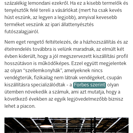
százalékig lemondani ezekről. Ha ez a kisebb termelők és
tenyésztők felé tereli a vásárlókat (mert ha csak kevés
húst eszünk, az legyen a legjobb), annyival kevesebb
terméket veszünk az ipari állattenyésztés
futószalagjairól.
Nem eget rengető feltételezés, de a házhozszállítás és az
ételrendelés továbbra is velünk maradnak, az elmúlt két
évben kiderült, hogy a jól megszervezett kiszállítási profil
hosszútávon is működőképes. Ezzel együtt megjelentek
az olyan “szellemkonyhák”, amelyeknek nincs
vendégterük, fizikailag nem látnak vendégeket, csupán
kiszállításra specializálódtak - a
Forbes szerint
olyan
ütemben növekedik a számuk, ami azt mutatja, hogy a
következő években az egyik legjövedelmezőbb biznisz
lehet a piacon.