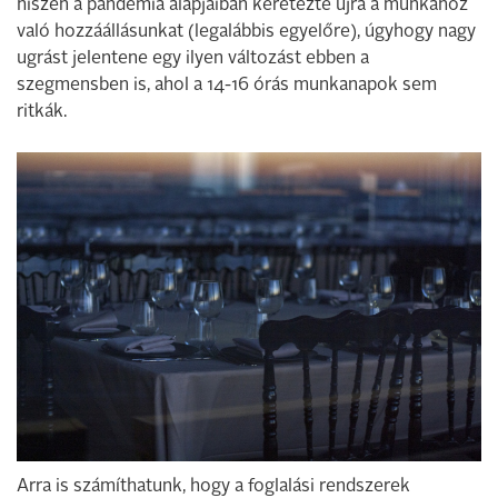
hiszen a pandémia alapjaiban keretezte újra a munkához
való hozzáállásunkat (legalábbis egyelőre), úgyhogy nagy
ugrást jelentene egy ilyen változást ebben a
szegmensben is, ahol a 14-16 órás munkanapok sem
ritkák.
Arra is számíthatunk, hogy a foglalási rendszerek