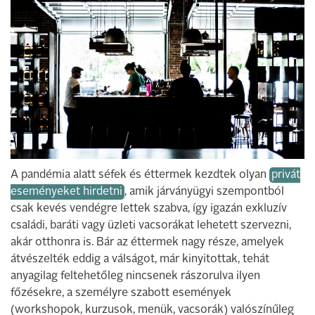
A pandémia alatt séfek és éttermek kezdtek olyan
privát
eseményeket hirdetni
, amik járványügyi szempontból
csak kevés vendégre lettek szabva, így igazán exkluzív
családi, baráti vagy üzleti vacsorákat lehetett szervezni,
akár otthonra is. Bár az éttermek nagy része, amelyek
átvészelték eddig a válságot, már kinyitottak, tehát
anyagilag feltehetőleg nincsenek rászorulva ilyen
főzésekre, a személyre szabott események
(workshopok, kurzusok, menük, vacsorák) valószínűleg