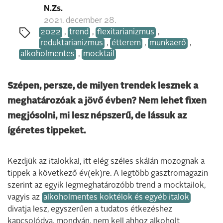
N.Zs.
2021. december 28.
2022
,
trend
,
flexitarianizmus
,
reduktarianizmus
,
étterem
,
munkaerő
,
alkoholmentes
,
mocktail
Szépen, persze, de milyen trendek lesznek a
meghatározóak a jövő évben? Nem lehet fixen
megjósolni, mi lesz népszerű, de lássuk az
ígéretes tippeket.
Kezdjük az italokkal, itt elég széles skálán mozognak a
tippek a következő év(ek)re. A legtöbb gasztromagazin
szerint az egyik legmeghatározóbb trend a mocktailok,
vagyis az
alkoholmentes koktélok és egyéb italok
divatja lesz, egyszerűen a tudatos étkezéshez
kapcsolódva, mondván, nem kell ahhoz alkoholt