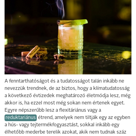
A fenntarthatóságot és a tudatosságot talán inkább ne
nevezzük trendnek, de az biztos, hogy a klímatudatosság
a következő évtizedek meghatározó életmódja lesz, még
akkor is, ha ezzel most még sokan nem értenek egyet.
Egyre népszerűbb lesz a flexitáriánus vagy a
reduktariánus
étrend, amelyek nem tiltják egy az egyben
a hús- vagy tejtermékfogyasztást, sokkal inkább egy
élhetőbb mederbe terelik azokat, akik nem tudnak száz