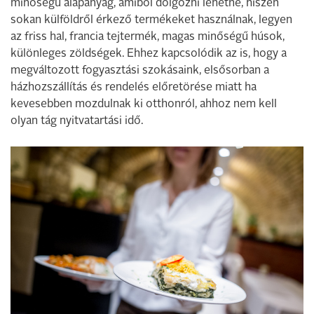
minőségű alapanyag, amiből dolgozni lehetne, hiszen
sokan külföldről érkező termékeket használnak, legyen
az friss hal, francia tejtermék, magas minőségű húsok,
különleges zöldségek. Ehhez kapcsolódik az is, hogy a
megváltozott fogyasztási szokásaink, elsősorban a
házhozszállítás és rendelés előretörése miatt ha
kevesebben mozdulnak ki otthonról, ahhoz nem kell
olyan tág nyitvatartási idő.