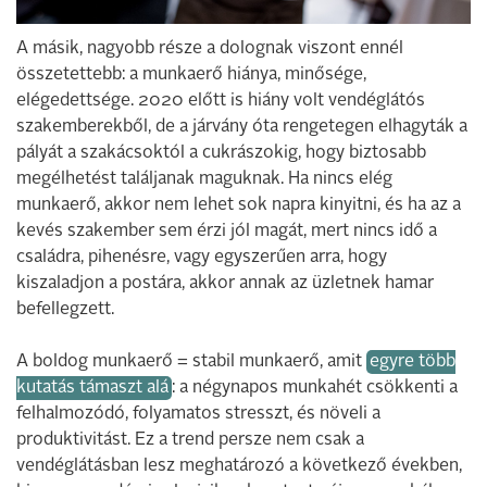
A másik, nagyobb része a dolognak viszont ennél
összetettebb: a munkaerő hiánya, minősége,
elégedettsége. 2020 előtt is hiány volt vendéglátós
szakemberekből, de a járvány óta rengetegen elhagyták a
pályát a szakácsoktól a cukrászokig, hogy biztosabb
megélhetést találjanak maguknak. Ha nincs elég
munkaerő, akkor nem lehet sok napra kinyitni, és ha az a
kevés szakember sem érzi jól magát, mert nincs idő a
családra, pihenésre, vagy egyszerűen arra, hogy
kiszaladjon a postára, akkor annak az üzletnek hamar
befellegzett.
A boldog munkaerő = stabil munkaerő, amit
egyre több
kutatás támaszt alá
: a négynapos munkahét csökkenti a
felhalmozódó, folyamatos stresszt, és növeli a
produktivitást. Ez a trend persze nem csak a
vendéglátásban lesz meghatározó a következő években,