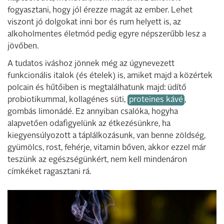
fogyasztani, hogy jól érezze magát az ember. Lehet
viszont jó dolgokat inni bor és rum helyett is, az
alkoholmentes életmód pedig egyre népszerűbb lesz a
jövőben.
A tudatos iváshoz jönnek még az úgynevezett
funkcionális italok (és ételek) is, amiket majd a közértek
polcain és hűtőiben is megtalálhatunk majd: üdítő
probiotikummal, kollagénes süti,
proteines kávé
,
gombás limonádé. Ez annyiban csalóka, hogyha
alapvetően odafigyelünk az étkezésünkre, ha
kiegyensúlyozott a táplálkozásunk, van benne zöldség,
gyümölcs, rost, fehérje, vitamin bőven, akkor ezzel már
teszünk az egészségünkért, nem kell mindenáron
címkéket ragasztani rá.