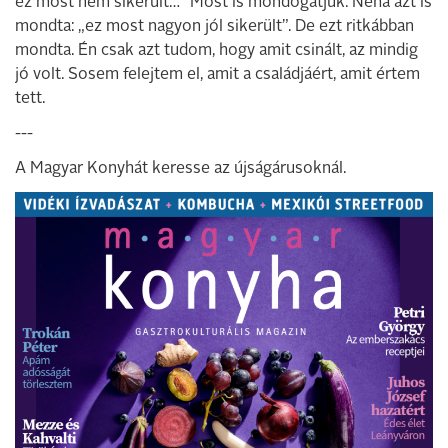
ez most nem sikerült…” Most is mondogatjuk. Néha azt is
mondta: „ez most nagyon jól sikerült”. De ezt ritkábban
mondta. Én csak azt tudom, hogy amit csinált, az mindig
jó volt. Sosem felejtem el, amit a családjáért, amit értem
tett.
---
A Magyar Konyhát keresse az újságárusoknál.