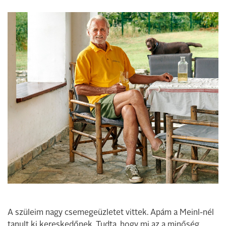
A szüleim nagy csemegeüzletet vittek. Apám a Meinl-nél
tanult ki kereskedőnek. Tudta, hogy mi az a minőség.