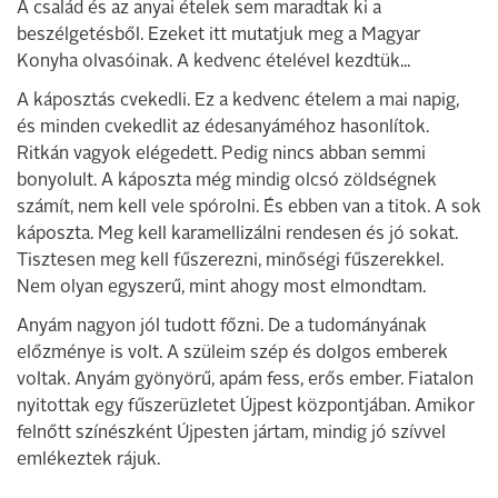
A család és az anyai ételek sem maradtak ki a
beszélgetésből. Ezeket itt mutatjuk meg a Magyar
Konyha olvasóinak. A kedvenc ételével kezdtük...
A káposztás cvekedli. Ez a kedvenc ételem a mai napig,
és minden cvekedlit az édesanyáméhoz hasonlítok.
Ritkán vagyok elégedett. Pedig nincs abban semmi
bonyolult. A káposzta még mindig olcsó zöldségnek
számít, nem kell vele spórolni. És ebben van a titok. A sok
káposzta. Meg kell karamellizálni rendesen és jó sokat.
Tisztesen meg kell fűszerezni, minőségi fűszerekkel.
Nem olyan egyszerű, mint ahogy most elmondtam.
Anyám nagyon jól tudott főzni. De a tudományának
előzménye is volt. A szüleim szép és dolgos emberek
voltak. Anyám gyönyörű, apám fess, erős ember. Fiatalon
nyitottak egy fűszerüzletet Újpest központjában. Amikor
felnőtt színészként Újpesten jártam, mindig jó szívvel
emlékeztek rájuk.