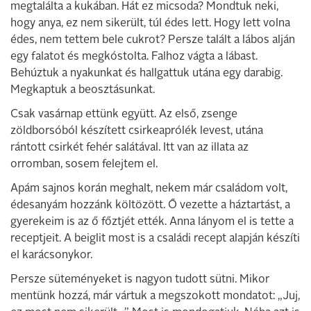
megtalálta a kukában. Hát ez micsoda? Mondtuk neki,
hogy anya, ez nem sikerült, túl édes lett. Hogy lett volna
édes, nem tettem bele cukrot? Persze talált a lábos alján
egy falatot és megkóstolta. Falhoz vágta a lábast.
Behúztuk a nyakunkat és hallgattuk utána egy darabig.
Megkaptuk a beosztásunkat.
Csak vasárnap ettünk együtt. Az első, zsenge
zöldborsóból készített csirkeaprólék levest, utána
rántott csirkét fehér salátával. Itt van az illata az
orromban, sosem felejtem el.
Apám sajnos korán meghalt, nekem már családom volt,
édesanyám hozzánk költözött. Ő vezette a háztartást, a
gyerekeim is az ő főztjét ették. Anna lányom el is tette a
receptjeit. A beiglit most is a családi recept alapján készíti
el karácsonykor.
Persze süteményeket is nagyon tudott sütni. Mikor
mentünk hozzá, már vártuk a megszokott mondatot: „Juj,