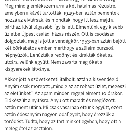
Még mindig emlékszem arra a két hatalmas rézüstre,
amelyben a kávét tartották. 1949-ben aztán bementek
hozzá az elvtársak, és mondták, hogy itt lesz majd a
pártház, kívül tágasabb. Így is lett. Elmentünk egy kisebb
üzletbe Újpest családi házas részén. Ott is csodásan
dolgoztak, meg is jött a vendégkör. 1953-ban aztán bejött
két bőrkabátos ember, merthogy a szüleim burzsoá
népnyúzók. Lehúzták a redőnyt és kirakták őket az
utcára, velünk együtt. Nem zavarta meg őket a
kisgyerekek látványa.
Akkor jött a szövetkezeti italbolt, aztán a kisvendéglő.
Anyám csak morgott: „mindig az az rohadt üzlet, megeszi
az életünket”. Az apám minden reggel elment 10 órakor.
Előkészült a nyitásra. Anyu ott maradt és megfőzött,
aztán ment utána. Mi csak vasárnap ettünk együtt, ezért
aztán édesanyám nagyon odafigyelt, hogy érezzük a
törődést. Tudta, hogy az tart minket egyben, hogy ott a
meleg étel az asztalon.