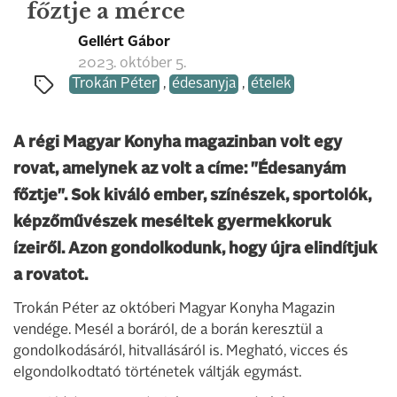
főztje a mérce
Gellért Gábor
2023. október 5.
Trokán Péter
,
édesanyja
,
ételek
A régi Magyar Konyha magazinban volt egy
rovat, amelynek az volt a címe: "Édesanyám
főztje". Sok kiváló ember, színészek, sportolók,
képzőművészek meséltek gyermekkoruk
ízeiről. Azon gondolkodunk, hogy újra elindítjuk
a rovatot.
Trokán Péter az októberi Magyar Konyha Magazin
vendége. Mesél a boráról, de a borán keresztül a
gondolkodásáról, hitvallásáról is. Megható, vicces és
elgondolkodtató történetek váltják egymást.