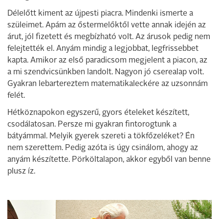
Délelőtt kiment az újpesti piacra. Mindenki ismerte a
szüleimet. Apám az őstermelőktől vette annak idején az
árut, jól fizetett és megbízható volt. Az árusok pedig nem
felejtették el. Anyám mindig a legjobbat, legfrissebbet
kapta. Amikor az első paradicsom megjelent a piacon, az
a mi szendvicsünkben landolt. Nagyon jó cserealap volt.
Gyakran lebartereztem matematikaleckére az uzsonnám
felét.
Hétköznapokon egyszerű, gyors ételeket készített,
csodálatosan. Persze mi gyakran fintorogtunk a
bátyámmal. Melyik gyerek szereti a tökfőzeléket? Én
nem szerettem. Pedig azóta is úgy csinálom, ahogy az
anyám készítette. Pörköltalapon, akkor egyből van benne
plusz íz.