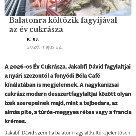
Balatonra költözik fagyijával
az év cukrásza
K. Sz.
2026. május 24.
A 2026-os Év Cukrásza, Jakabfi Dávid fagylaltjai
a nyári szezontól a fonyódi Béla Café
kínálatában is megjelennek. A nagykanizsai
cukrász modern desszertfagylaltjai között olyan
ízek szerepelnek majd, mint a tejbedara, az
almás pite, a túrós-meggyes rétes vagy a francia
krémes.
Jakabfi Dávid szerint a balatoni fagylaltkultúra jelentősen