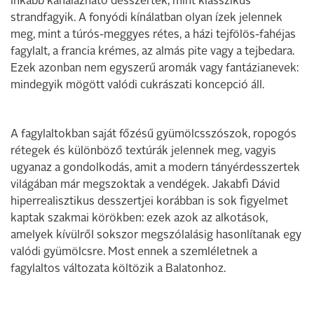
inkább kanalazható desszertek, mint klasszikus
strandfagyik. A fonyódi kínálatban olyan ízek jelennek
meg, mint a túrós-meggyes rétes, a házi tejfölös-fahéjas
fagylalt, a francia krémes, az almás pite vagy a tejbedara.
Ezek azonban nem egyszerű aromák vagy fantázianevek:
mindegyik mögött valódi cukrászati koncepció áll.
A fagylaltokban saját főzésű gyümölcsszószok, ropogós
rétegek és különböző textúrák jelennek meg, vagyis
ugyanaz a gondolkodás, amit a modern tányérdesszertek
világában már megszoktak a vendégek. Jakabfi Dávid
hiperrealisztikus desszertjei korábban is sok figyelmet
kaptak szakmai körökben: ezek azok az alkotások,
amelyek kívülről sokszor megszólalásig hasonlítanak egy
valódi gyümölcsre. Most ennek a szemléletnek a
fagylaltos változata költözik a Balatonhoz.