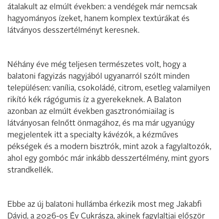
átalakult az elmúlt években: a vendégek már nemcsak
hagyományos ízeket, hanem komplex textúrákat és
látványos desszertélményt keresnek.
Néhány éve még teljesen természetes volt, hogy a
balatoni fagyizás nagyjából ugyanarról szólt minden
településen: vanília, csokoládé, citrom, esetleg valamilyen
rikító kék rágógumis íz a gyerekeknek. A Balaton
azonban az elmúlt években gasztronómiailag is
látványosan felnőtt önmagához, és ma már ugyanúgy
megjelentek itt a specialty kávézók, a kézműves
pékségek és a modern bisztrók, mint azok a fagylaltozók,
ahol egy gombóc már inkább desszertélmény, mint gyors
strandkellék.
Ebbe az új balatoni hullámba érkezik most meg Jakabfi
Dávid, a 2026-os Év Cukrásza, akinek fagylaltjai először