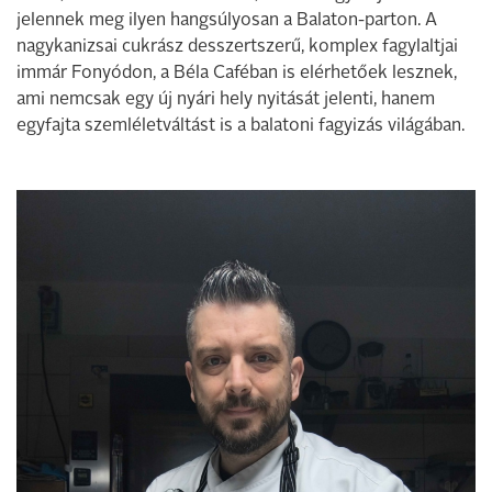
jelennek meg ilyen hangsúlyosan a Balaton-parton. A
nagykanizsai cukrász desszertszerű, komplex fagylaltjai
immár Fonyódon, a Béla Caféban is elérhetőek lesznek,
ami nemcsak egy új nyári hely nyitását jelenti, hanem
egyfajta szemléletváltást is a balatoni fagyizás világában.