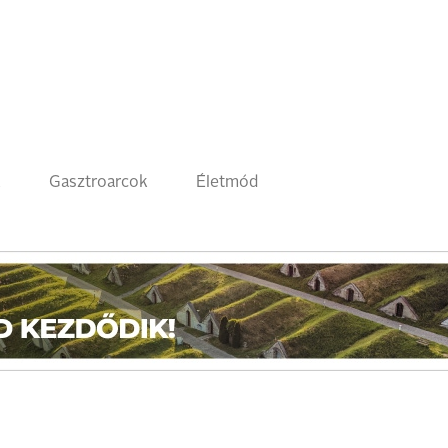
k
Gasztroarcok
Életmód