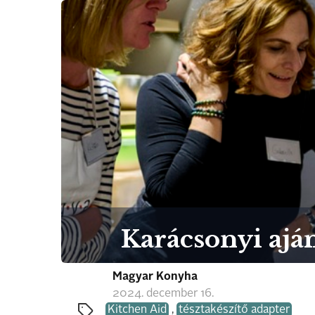
Karácsonyi aján
Magyar Konyha
2024. december 16.
Kitchen Aid
,
tésztakészítő adapter