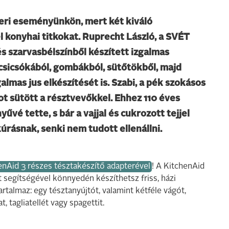
beri eseményünkön, mert két kiváló
 konyhai titkokat. Ruprecht László, a SVÉT
s szarvasbélszínből készített izgalmas
 csicsókából, gombákból, sütőtökből, majd
lmas jus elkészítését is. Szabi, a pék szokásos
t sütött a résztvevőkkel. Ehhez 110 éves
vé tette, s bár a vajjal és cukrozott tejjel
rásnak, senki nem tudott ellenállni.
enAid 3 részes tésztakészítő adapterével
! A KitchenAid
 segítségével könnyedén készíthetsz friss, házi
talmaz: egy tésztanyújtót, valamint kétféle vágót,
 tagliatellét vagy spagettit.