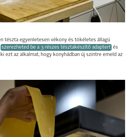
den tészta egyenletesen vékony és tökéletes állagú
n
szerezheted be a 3 részes tésztakészítő adaptert
és
i ezt az alkalmat, hogy konyhádban új szintre emeld az