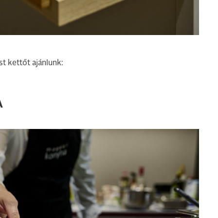
t kettőt ajánlunk:
A