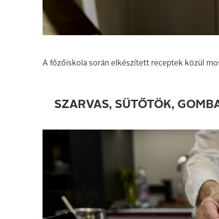
A főzőiskola során elkészített receptek közül mos
SZARVAS, SÜTŐTÖK, GOMB