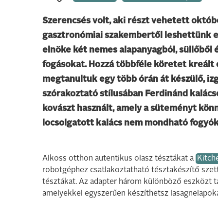
Szerencsés volt, aki részt vehetett októ
gasztronómiai szakembertől leshettünk el
elnöke két nemes alapanyagból, süllőből é
fogásokat. Hozzá többféle köretet kreált
megtanultuk egy több órán át készülő, izga
szórakoztató stílusában Ferdinánd kalácso
kovászt használt, amely a süteményt könnyű
locsolgatott kalács nem mondható fogyókú
Alkoss otthon autentikus olasz tésztákat a
Kitch
robotgéphez csatlakoztatható tésztakészítő szett
tésztákat. Az adapter három különböző eszközt tar
amelyekkel egyszerűen készíthetsz lasagnelapokat,