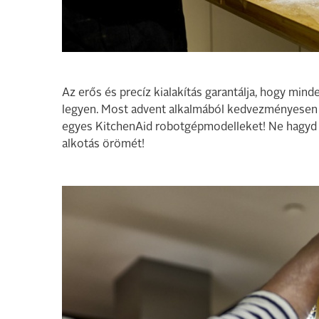
Az erős és precíz kialakítás garantálja, hogy min
legyen. Most advent alkalmából kedvezményese
egyes KitchenAid robotgépmodelleket! Ne hagyd k
alkotás örömét!