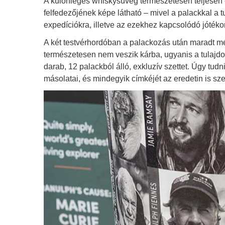
A különleges whiskysüveg természetesen teljesen 
felfedezőjének képe látható – mivel a palackkal a 
expedíciókra, illetve az ezekhez kapcsolódó jótékon
A két testvérhordóban a palackozás után maradt mé
természetesen nem veszik kárba, ugyanis a tulajdon
darab, 12 palackból álló, exkluzív szettet. Úgy tudn
másolatai, és mindegyik címkéjét az eredetin is sze