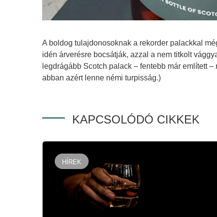
A boldog tulajdonosoknak a rekorder palackkal mé
idén árverésre bocsátják, azzal a nem titkolt vággy
legdrágább Scotch palack – fentebb már említett – r
abban azért lenne némi turpisság.)
KAPCSOLÓDÓ CIKKEK
HÍREK