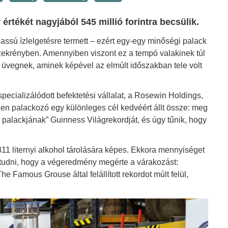
értékét nagyjából 545 millió forintra becsülik.
assú ízlelgetésre termett – ezért egy-egy minőségi palack
zekrényben. Amennyiben viszont ez a tempó valakinek túl
 üvegnek, aminek képével az elmúlt időszakban tele volt
ecializálódott befektetési vállalat, a Rosewin Holdings,
len palackozó egy különleges cél kedvéért állt össze: meg
 palackjának” Guinness Világrekordját, és úgy tűnik, hogy
1 liternyi alkohol tárolására képes. Ekkora mennyiséget
y tudni, hogy a végeredmény megérte a várakozást:
e Famous Grouse által felállított rekordot múlt felül,