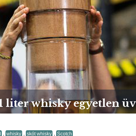
1 liter whisky egyetlen ü
d
,
whisky
,
skót whisky
,
Scotch