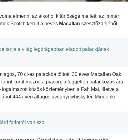
volna elmenni az alkohol kitűnősége mellett: az immár
emek Scotch került a neves
Macallan
szeszfőzdéjéből,
őzde tartja a világ legdrágábban eladott palackjának
lagos, 70 cl-es palackba töltött, 30 éves Macallan Oak
ó forint körül mozog a piacon, a független palackozás ára
” – fogalmazott közös közleményben a Fah Mai, illetve a
ból 444 ilyen átlagos üvegnyi whisky fér. Mindenki
árd forintról van szó.