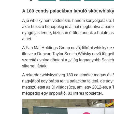
A 180 centis palackban lapuló skót whisky 
A jó whisky nem vedelésre, hanem kortyolgatásra, l
akár hosszú hónapokig is állhat megbontva a bárs
nyugdíjas lenne, biztosan örülne annak a hatalmas
a net.
A Fah Mai Holdings Group nevű, főként whiskykre sp
illetve a Duncan Taylor Scotch Whisky nevű függet
szerették volna dönteni a „világ legnagyobb Scotch
sikerrel jártak.
A rekorder whiskysüveg 180 centiméter magas és 31
nagyjából egy órába telt a palackba tölteni, de úg
megszületett az új világcsúcs, ami egy 2012-es, a Th
mégpedig egy imponáló, 83 literes többlettel.