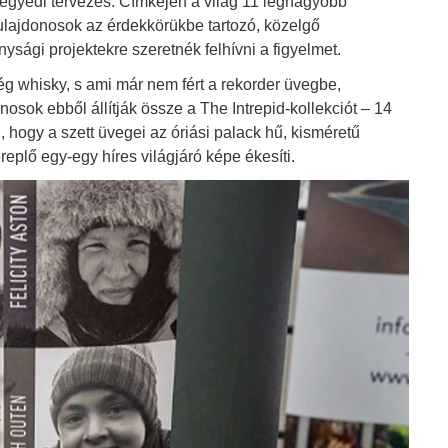
egyedi tervezés. Címkéjén a világ 11 legnagyobb
tulajdonosok az érdekkörükbe tartozó, közelgő
ysági projektekre szeretnék felhívni a figyelmet.
g whisky, s ami már nem fért a rekorder üvegbe,
osok ebből állítják össze a The Intrepid-kollekciót – 14
i, hogy a szett üvegei az óriási palack hű, kisméretű
replő egy-egy híres világjáró képe ékesíti.