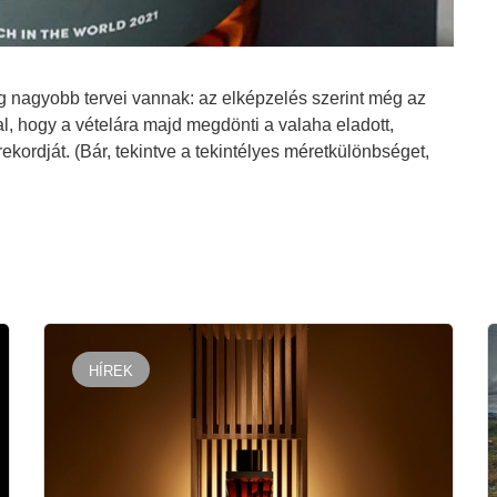
g nagyobb tervei vannak: az elképzelés szerint még az
al, hogy a vételára majd megdönti a valaha eladott,
ekordját. (Bár, tekintve a tekintélyes méretkülönbséget,
HÍREK