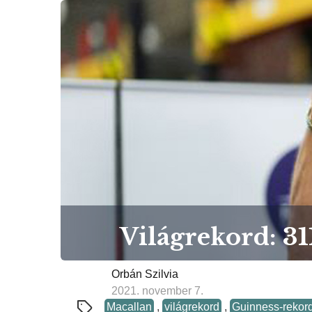
Világrekord: 31
Orbán Szilvia
2021. november 7.
Macallan
,
világrekord
,
Guinness-rekor