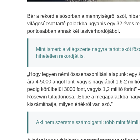
Bár a rekord elsősorban a mennyiségről szól, hiba 
világcsúcsot tartó palackba ugyanis egy 32 éves r
pontosabban annak két testvérhordójából.
Mint ismert: a világszerte nagyra tartott skót f
hihetetlen rekordját is.
„Hogy legyen némi összehasonlítási alapunk: egy át
ára 4-5000 angol font, vagyis nagyjából 1,6-2 milli
pedig körülbelül 3000 font, vagyis 1,2 millió forint
Rosewin tulajdonosa. „Ebbe a megapalackba nagyjá
kiszámíthatja, milyen értékről van szó.”
Aki nem szeretne számolgatni: több mint félmilli