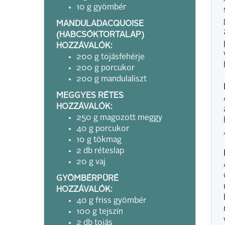
10 g gyömbér
MANDULADACQUOISE
(HABCSÓKTORTALAP)
HOZZÁVALÓK:
200 g tojásfehérje
200 g porcukor
200 g mandulaliszt
MEGGYES RÉTES
HOZZÁVALÓK:
250 g magozott meggy
40 g porcukor
10 g tökmag
2 db réteslap
20 g vaj
GYÖMBÉRPÜRÉ
HOZZÁVALÓK:
40 g friss gyömbér
100 g tejszín
2 db tojás