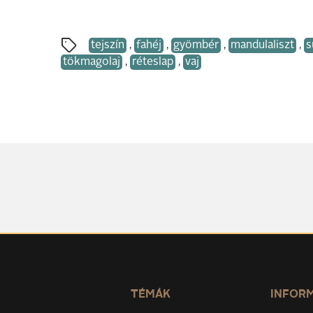
tejszín
,
fahéj
,
gyömbér
,
mandulaliszt
,
s
tökmagolaj
,
réteslap
,
vaj
TÉMÁK
INFOR