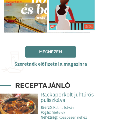
MEGNÉZEM
Szeretnék előfizetni a magazinra
RECEPTAJÁNLÓ
Rackapörkölt juhtúrós
puliszkával
Szerző:
Katina István
Fogás:
főételek
Nehézség:
Közepesen nehéz