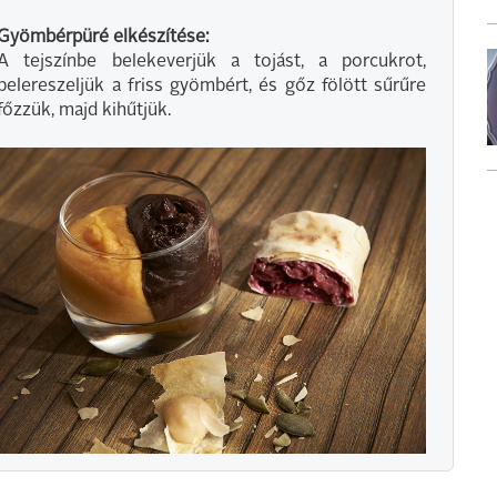
Gyömbérpüré elkészítése:
A tejszínbe belekeverjük a tojást, a porcukrot,
belereszeljük a friss gyömbért, és gőz fölött sűrűre
főzzük, majd kihűtjük.