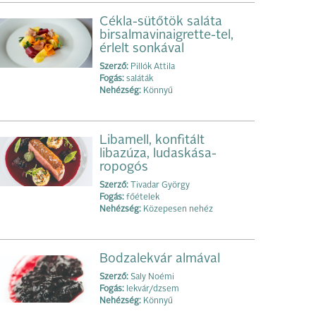
Cékla-sütőtök saláta
birsalmavinaigrette-tel,
érlelt sonkával
Szerző:
Pillók Attila
Fogás:
saláták
Nehézség:
Könnyű
Libamell, konfitált
libazúza, ludaskása-
ropogós
Szerző:
Tivadar György
Fogás:
főételek
Nehézség:
Közepesen nehéz
Bodzalekvár almával
Szerző:
Saly Noémi
Fogás:
lekvár/dzsem
Nehézség:
Könnyű