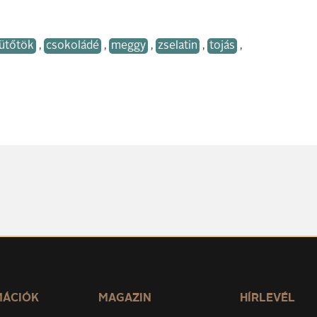
ütőtök
,
csokoládé
,
meggy
,
zselatin
,
tojás
,
MÁCIÓK
MAGAZIN
HÍRLEVÉL