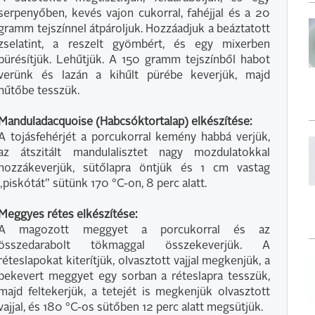
serpenyőben, kevés vajon cukorral, fahéjjal és a 20
gramm tejszínnel átpároljuk. Hozzáadjuk a beáztatott
zselatint, a reszelt gyömbért, és egy mixerben
pürésítjük. Lehűtjük. A 150 gramm tejszínből habot
verünk és lazán a kihűlt pürébe keverjük, majd
hűtőbe tesszük.
Manduladacquoise (Habcsóktortalap) elkészítése:
A tojásfehérjét a porcukorral kemény habbá verjük,
az átszitált mandulalisztet nagy mozdulatokkal
hozzákeverjük, sütőlapra öntjük és 1 cm vastag
„piskótát” sütünk 170 °C-on, 8 perc alatt.
Meggyes rétes elkészítése:
A magozott meggyet a porcukorral és az
összedarabolt tökmaggal összekeverjük. A
réteslapokat kiterítjük, olvasztott vajjal megkenjük, a
bekevert meggyet egy sorban a réteslapra tesszük,
majd feltekerjük, a tetejét is megkenjük olvasztott
vajjal, és 180 °C-os sütőben 12 perc alatt megsütjük.