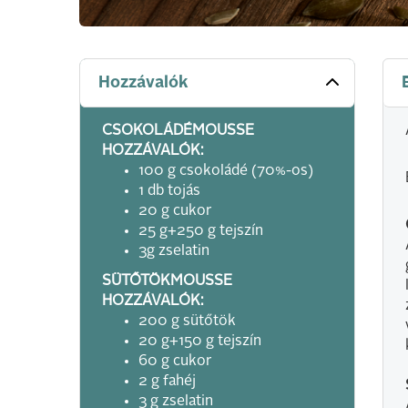
Hozzávalók
CSOKOLÁDÉMOUSSE
HOZZÁVALÓK:
100 g csokoládé (70%-os)
1 db tojás
20 g cukor
25 g+250 g tejszín
3g zselatin
SÜTŐTÖKMOUSSE
HOZZÁVALÓK:
200 g sütőtök
20 g+150 g tejszín
60 g cukor
2 g fahéj
3 g zselatin