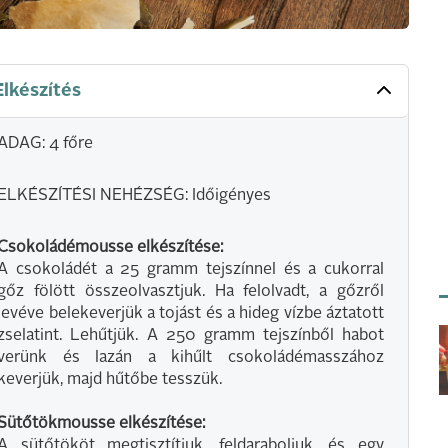
Elkészítés
ADAG: 4 főre
ELKÉSZÍTÉSI NEHÉZSÉG: Időigényes
Csokoládémousse elkészítése:
A csokoládét a 25 gramm tejszínnel és a cukorral
gőz fölött összeolvasztjuk. Ha felolvadt, a gőzről
levéve belekeverjük a tojást és a hideg vízbe áztatott
zselatint. Lehűtjük. A 250 gramm tejszínből habot
verünk és lazán a kihűlt csokoládémasszához
keverjük, majd hűtőbe tesszük.
Sütőtökmousse elkészítése:
A sütőtököt megtisztítjuk, feldaraboljuk, és egy