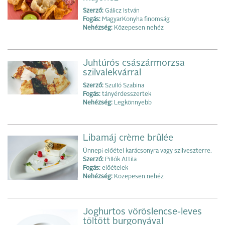
Szerző:
Gálicz István
Fogás:
MagyarKonyha finomság
Nehézség:
Közepesen nehéz
Juhtúrós császármorzsa
szilvalekvárral
Szerző:
Szulló Szabina
Fogás:
tányérdesszertek
Nehézség:
Legkönnyebb
Libamáj crème brûlée
Ünnepi előétel karácsonyra vagy szilveszterre.
Szerző:
Pillók Attila
Fogás:
előételek
Nehézség:
Közepesen nehéz
Joghurtos vöröslencse-leves
töltött burgonyával