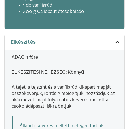
1 db vaníliarúd
400 g Callebaut étcsokoládé
Elkészítés
ADAG: 1 főre
ELKÉSZÍTÉSI NEHÉZSÉG: Könnyű
A tejet, a tejszínt és a vaníliarúd kikapart magját
összekeverjük, forrásig melegítjük, hozzáadjuk az
akácmézet, majd folyamatos keverés mellett a
csokoládépasztillákra öntjük.
Állandó keverés mellett melegen tartjuk