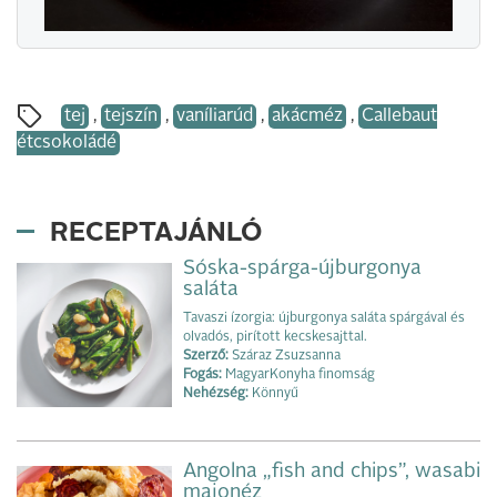
tej
,
tejszín
,
vaníliarúd
,
akácméz
,
Callebaut
étcsokoládé
RECEPTAJÁNLÓ
Sóska-spárga-újburgonya
saláta
Tavaszi ízorgia: újburgonya saláta spárgával és
olvadós, pirított kecskesajttal.
Szerző:
Száraz Zsuzsanna
Fogás:
MagyarKonyha finomság
Nehézség:
Könnyű
Angolna „fish and chips”, wasabi
majonéz