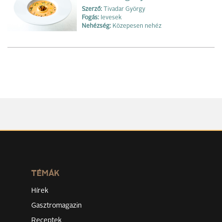
Szerző:
Tivadar György
Fogás:
levesek
Nehézség:
Közepesen nehéz
TÉMÁK
Hírek
Gasztromagazin
Receptek