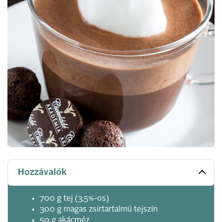
Hozzávalók
700 g tej (3,5%-os)
300 g magas zsírtartalmú tejszín
50 g akácméz