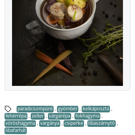
paradicsompüré
,
gyömbér
,
kelkáposzta
,
fehérrépa
,
zeller
,
sárgarépa
,
fokhagyma
,
vöröshagyma
,
vargánya
,
csiperke
,
libaszárnytő
,
libafarhát