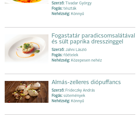
Szerző:
Tivadar György
Fogás:
tészták
Nehézség:
Könnyű
Fogastatár paradicsomsalátával
és sült paprika dresszinggel
Szerző:
Jahni László
Fogás:
főételek
Nehézség:
Közepesen nehéz
Almás-zelleres diópuffancs
Szerző:
Frideczky András
Fogás:
sütemények
Nehézség:
Könnyű