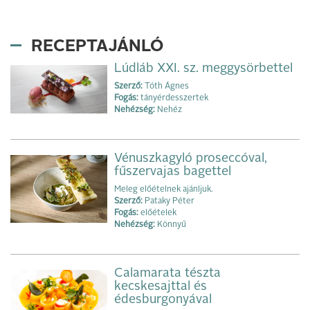
RECEPTAJÁNLÓ
Lúdláb XXI. sz. meggysörbettel
Szerző:
Tóth Ágnes
Fogás:
tányérdesszertek
Nehézség:
Nehéz
Vénuszkagyló proseccóval,
fűszervajas bagettel
Meleg előételnek ajánljuk.
Szerző:
Pataky Péter
Fogás:
előételek
Nehézség:
Könnyű
Calamarata tészta
kecskesajttal és
édesburgonyával