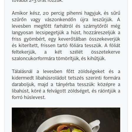
további 2-3 órát főzzük.
Amikor kész, 20 percig pihenni hagyjuk, és sűrű
szűrőn vagy vászonkendőn újra leszűrjük. A
levesben megfőtt farhátról és szárnytőről még
langyosan lecsipegetjük a húst, hozzáreszeljük a
friss gyömbért, egy keverőtálban összekeverjük
és kiterített, frissen tartó fóliára tesszük. A fóliát
feltekerjük, a két szélét összetekerve
szaloncukorformára tömörítjük, és kihűtjük.
Tálalásnál a levesben főtt zöldségeket és a
kidermedt libahúsroládot tetszés szerinti formára
daraboljuk, majd a tányérba tesszük: középre a
libahúst, köré a felvágott zöldséget, és ráöntjük a
forró húslevest.