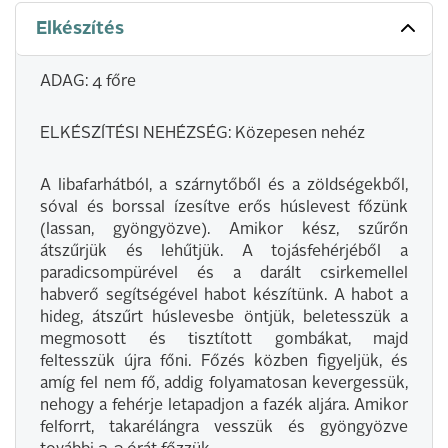
Elkészítés
ADAG: 4 főre
ELKÉSZÍTÉSI NEHÉZSÉG: Közepesen nehéz
A libafarhátból, a szárnytőből és a zöldségekből,
sóval és borssal ízesítve erős húslevest főzünk
(lassan, gyöngyözve). Amikor kész, szűrőn
átszűrjük és lehűtjük. A tojásfehérjéből a
paradicsompürével és a darált csirkemellel
habverő segítségével habot készítünk. A habot a
hideg, átszűrt húslevesbe öntjük, beletesszük a
megmosott és tisztított gombákat, majd
feltesszük újra főni. Főzés közben figyeljük, és
amíg fel nem fő, addig folyamatosan kevergessük,
nehogy a fehérje letapadjon a fazék aljára. Amikor
felforrt, takarélángra vesszük és gyöngyözve