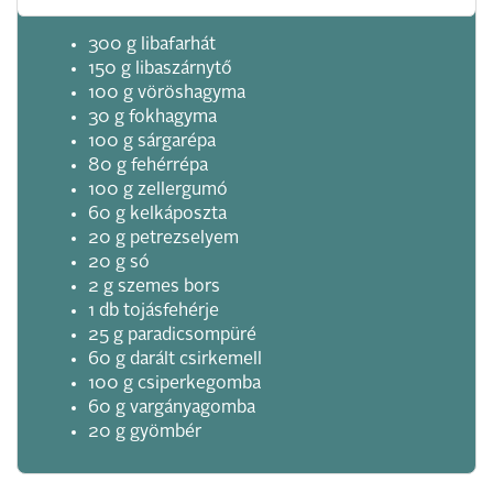
300 g libafarhát
150 g libaszárnytő
100 g vöröshagyma
30 g fokhagyma
100 g sárgarépa
80 g fehérrépa
100 g zellergumó
60 g kelkáposzta
20 g petrezselyem
20 g só
2 g szemes bors
1 db tojásfehérje
25 g paradicsompüré
60 g darált csirkemell
100 g csiperkegomba
60 g vargányagomba
20 g gyömbér