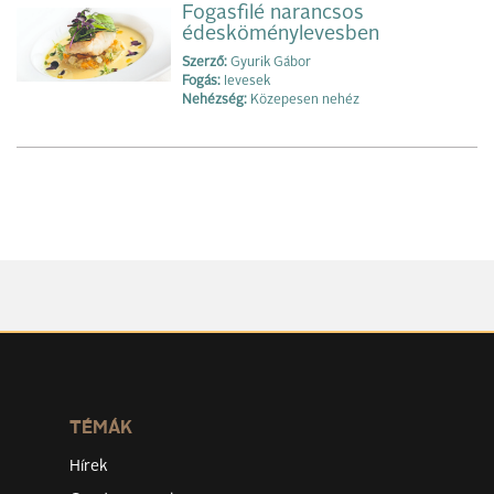
Fogasfilé narancsos
édesköménylevesben
Szerző:
Gyurik Gábor
Fogás:
levesek
Nehézség:
Közepesen nehéz
TÉMÁK
Hírek