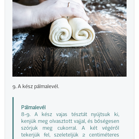
9. A kész pálmalevél.
Pálmalevél
8-9. A kész vajas tésztát nyújtsuk ki,
kenjük meg olvasztott vajjal, és bőségesen
szórjuk meg cukorral. A két végéről
tekerjük fel, szeleteljük 2 centiméteres