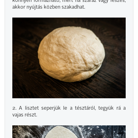
könnyen formázható, mert ha száraz vagy feszes,
akkor nyújtás közben szakadhat.
2. A lisztet seperjük le a tésztáról, tegyük rá a
vajas részt.