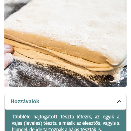
Hozzávalók
Többféle hajtogatott tészta létezik, az egyik a
vajas (leveles) tészta, a másik az élesztős, vagyis a
blundel, de ide tartoznak a hájas tészták is.