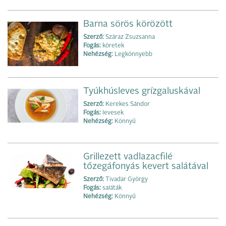
Barna sörös körözött
Szerző:
Száraz Zsuzsanna
Fogás:
köretek
Nehézség:
Legkönnyebb
Tyúkhúsleves grízgaluskával
Szerző:
Kerekes Sándor
Fogás:
levesek
Nehézség:
Könnyű
Grillezett vadlazacfilé
tőzegáfonyás kevert salátával
Szerző:
Tivadar György
Fogás:
saláták
Nehézség:
Könnyű