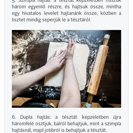
5. Szimpla hajtás: a tésztát képzeletben osszuk
három egyenlő részre, és hajtsuk össze, mintha
egy hivatalos levelet hajtanánk össze, közben a
lisztet mindig seperjük le a tésztáról.
6. Dupla hajtás: a tésztát képzeletben újra
háromfelé osztjuk, balról behajtjuk, mint a szimpla
hajtásnál, majd jobbról is behajtjuk a tésztát.