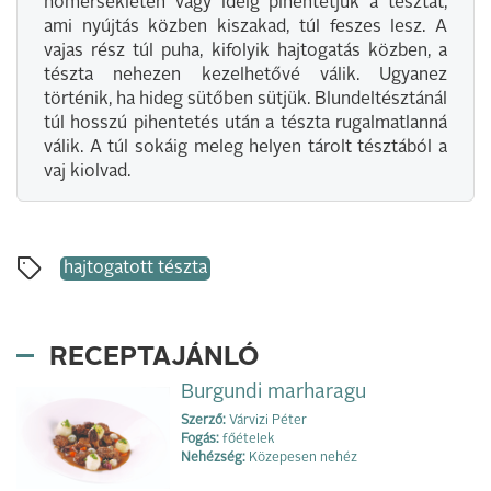
hőmérsékleten vagy ideig pihentetjük a tésztát,
ami nyújtás közben kiszakad, túl feszes lesz. A
vajas rész túl puha, kifolyik hajtogatás közben, a
tészta nehezen kezelhetővé válik. Ugyanez
történik, ha hideg sütőben sütjük. Blundeltésztánál
túl hosszú pihentetés után a tészta rugalmatlanná
válik. A túl sokáig meleg helyen tárolt tésztából a
vaj kiolvad.
hajtogatott tészta
RECEPTAJÁNLÓ
Burgundi marharagu
Szerző:
Várvizi Péter
Fogás:
főételek
Nehézség:
Közepesen nehéz