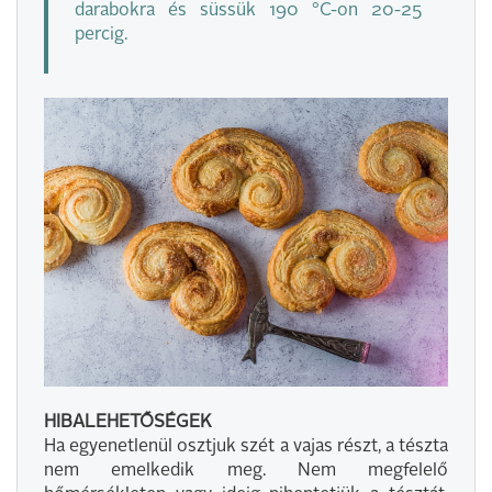
darabokra és süssük 190 °C-on 20-25
percig.
HIBALEHETŐSÉGEK
Ha egyenetlenül osztjuk szét a vajas részt, a tészta
nem emelkedik meg. Nem megfelelő