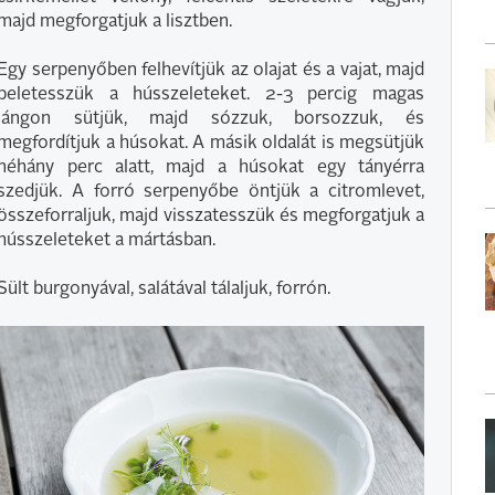
majd megforgatjuk a lisztben.
Egy serpenyőben felhevítjük az olajat és a vajat, majd
beletesszük a hússzeleteket. 2-3 percig magas
lángon sütjük, majd sózzuk, borsozzuk, és
megfordítjuk a húsokat. A másik oldalát is megsütjük
néhány perc alatt, majd a húsokat egy tányérra
szedjük. A forró serpenyőbe öntjük a citromlevet,
összeforraljuk, majd visszatesszük és megforgatjuk a
hússzeleteket a mártásban.
Sült burgonyával, salátával tálaljuk, forrón.