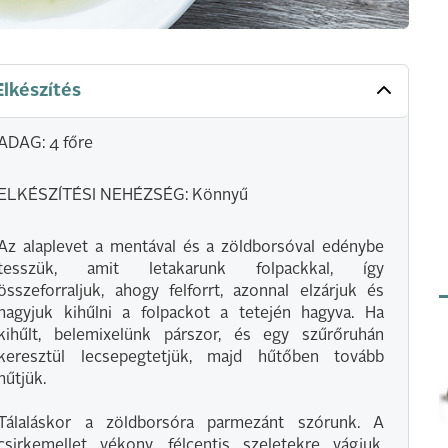
Elkészítés
ADAG: 4 főre
ELKÉSZÍTÉSI NEHÉZSÉG: Könnyű
Az alaplevet a mentával és a zöldborsóval edénybe
tesszük, amit letakarunk folpackkal, így
összeforraljuk, ahogy felforrt, azonnal elzárjuk és
hagyjuk kihűlni a folpackot a tetején hagyva. Ha
kihűlt, belemixelünk párszor, és egy szűrőruhán
keresztül lecsepegtetjük, majd hűtőben tovább
hűtjük.
Tálaláskor a zöldborsóra parmezánt szórunk. A
csirkemellet vékony, félcentis szeletekre vágjuk,