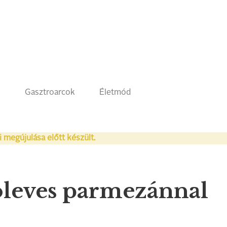
k
Gasztroarcok
Életmód
i megújulása előtt készült.
óleves parmezánnal