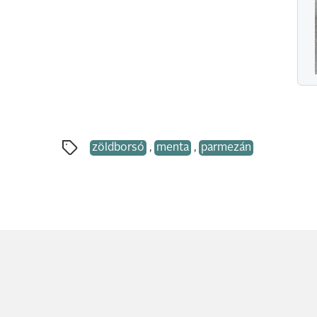
zöldborsó
,
menta
,
parmezán