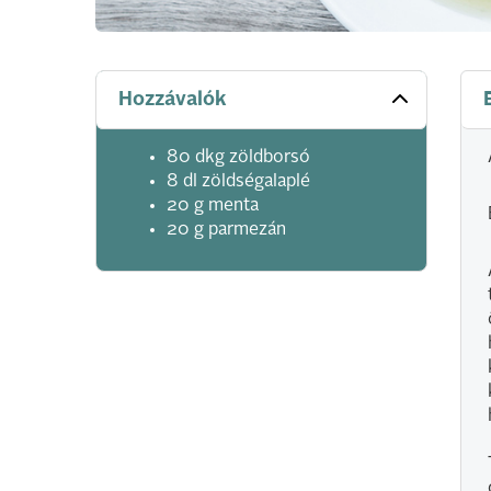
Hozzávalók
80 dkg zöldborsó
8 dl zöldségalaplé
20 g menta
20 g parmezán