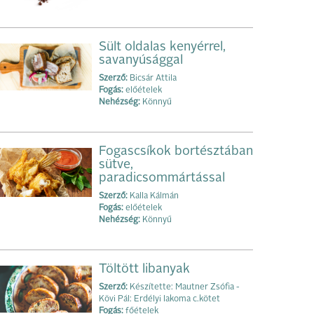
Sült oldalas kenyérrel,
savanyúsággal
Szerző:
Bicsár Attila
Fogás:
előételek
Nehézség:
Könnyű
Fogascsíkok bortésztában
sütve,
paradicsommártással
Szerző:
Kalla Kálmán
Fogás:
előételek
Nehézség:
Könnyű
Töltött libanyak
Szerző:
Készítette: Mautner Zsófia -
Kövi Pál: Erdélyi lakoma c.kötet
Fogás:
főételek