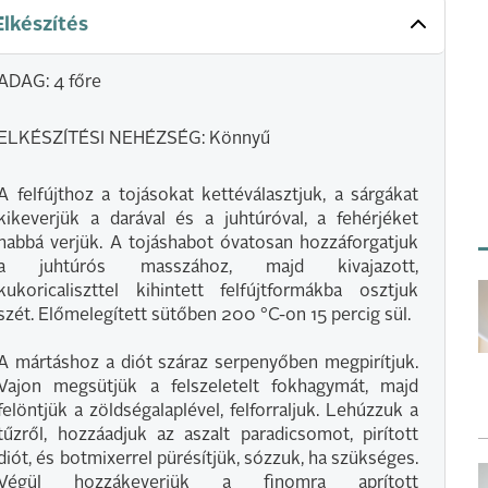
Elkészítés
ADAG: 4 főre
ELKÉSZÍTÉSI NEHÉZSÉG: Könnyű
A felfújthoz a tojásokat kettéválasztjuk, a sárgákat
kikeverjük a darával és a juhtúróval, a fehérjéket
habbá verjük. A tojáshabot óvatosan hozzáforgatjuk
a juhtúrós masszához, majd kivajazott,
kukoricaliszttel kihintett felfújtformákba osztjuk
szét. Előmelegített sütőben 200 °C-on 15 percig sül.
A mártáshoz a diót száraz serpenyőben megpirítjuk.
Vajon megsütjük a felszeletelt fokhagymát, majd
felöntjük a zöldségalaplével, felforraljuk. Lehúzzuk a
tűzről, hozzáadjuk az aszalt paradicsomot, pirított
diót, és botmixerrel pürésítjük, sózzuk, ha szükséges.
Végül hozzákeverjük a finomra aprított