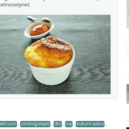
petrezselymet.
radicsom
,
zöldségalaplé
,
dió
,
vaj
,
kukoricadara
,