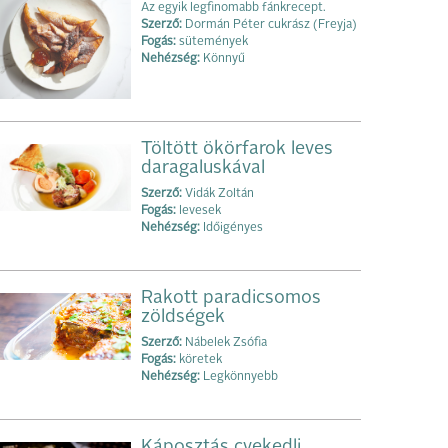
Az egyik legfinomabb fánkrecept.
Szerző:
Dormán Péter cukrász (Freyja)
Fogás:
sütemények
Nehézség:
Könnyű
Töltött ökörfarok leves
daragaluskával
Szerző:
Vidák Zoltán
Fogás:
levesek
Nehézség:
Időigényes
Rakott paradicsomos
zöldségek
Szerző:
Nábelek Zsófia
Fogás:
köretek
Nehézség:
Legkönnyebb
Káposztás cvekedli