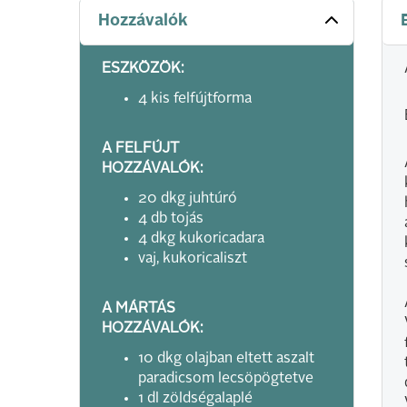
Hozzávalók
ESZKÖZÖK:
4 kis felfújtforma
A FELFÚJT
HOZZÁVALÓK:
20 dkg juhtúró
4 db tojás
4 dkg kukoricadara
vaj, kukoricaliszt
A MÁRTÁS
HOZZÁVALÓK:
10 dkg olajban eltett aszalt
paradicsom lecsöpögtetve
1 dl zöldségalaplé