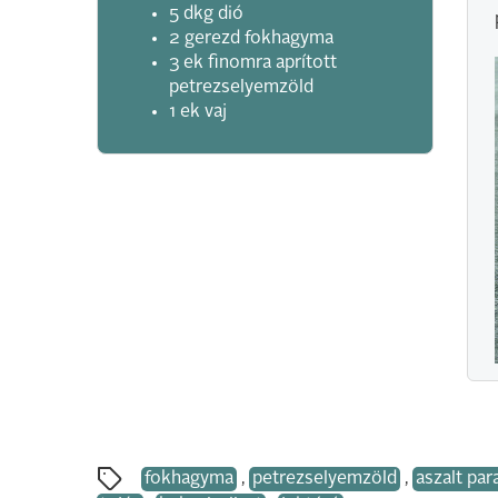
5 dkg dió
2 gerezd fokhagyma
3 ek finomra aprított
petrezselyemzöld
1 ek vaj
fokhagyma
,
petrezselyemzöld
,
aszalt pa