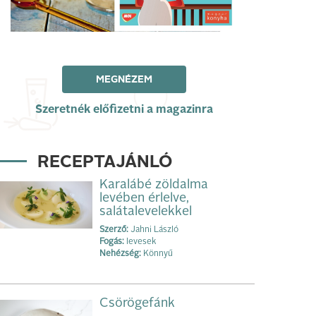
MEGNÉZEM
Szeretnék előfizetni a magazinra
RECEPTAJÁNLÓ
Karalábé zöldalma
levében érlelve,
salátalevelekkel
Szerző:
Jahni László
Fogás:
levesek
Nehézség:
Könnyű
Csörögefánk