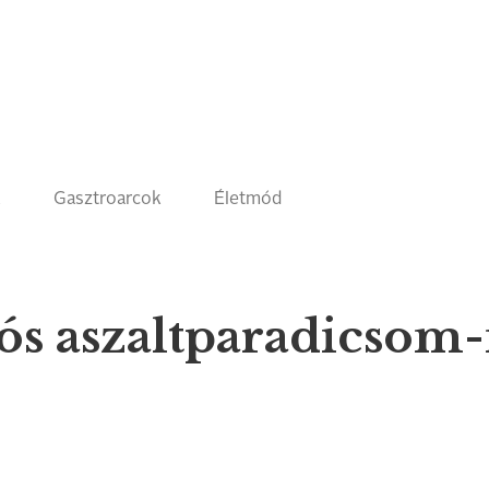
k
Gasztroarcok
Életmód
iós aszaltparadicsom