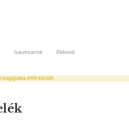
k
Gasztroarcok
Életmód
i megújulása előtt készült.
elék