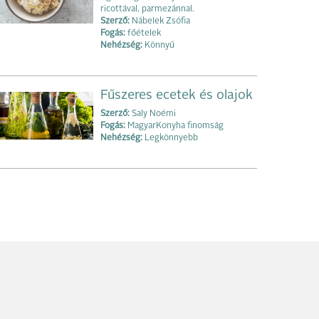
ricottával, parmezánnal.
Szerző:
Nábelek Zsófia
Fogás:
főételek
Nehézség:
Könnyű
Fűszeres ecetek és olajok
Szerző:
Saly Noémi
Fogás:
MagyarKonyha finomság
Nehézség:
Legkönnyebb