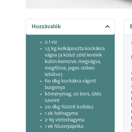
Hozzávalók
2 l víz
1,5 kg kelkáposzta kockákra
vágva (a külső zöld levelek
külön kierezve, megvágva,
megfőzve, jeges vízben
lehűtve)
60 dkg kockákra vágott
burgonya
köménymag, só bors, ízlés
szerint
20 dkg füstölt kolbász
1 ek fokhagyma
2 fej vöröshagyma
1 ek fűszerpaprika