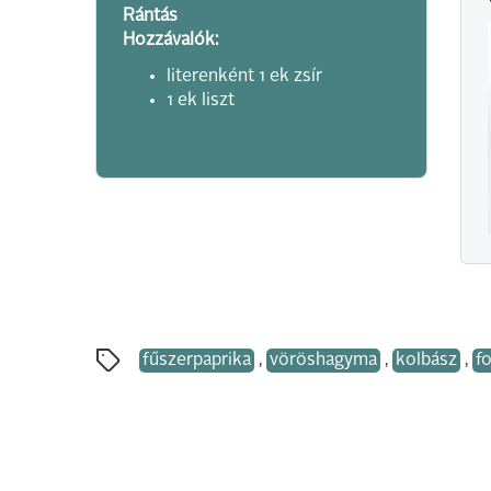
Rántás
Hozzávalók:
literenként 1 ek zsír
1 ek liszt
fűszerpaprika
,
vöröshagyma
,
kolbász
,
f