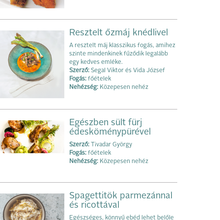
Resztelt őzmáj knédlivel
A resztelt máj klasszikus fogás, amihez
szinte mindenkinek fűződik legalább
egy kedves emléke.
Szerző:
Segal Viktor és Vida József
Fogás:
főételek
Nehézség:
Közepesen nehéz
Egészben sült fürj
édesköménypürével
Szerző:
Tivadar György
Fogás:
főételek
Nehézség:
Közepesen nehéz
Spagettitök parmezánnal
és ricottával
Egészséges, könnyű ebéd lehet belőle