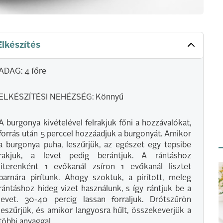
Elkészítés
ADAG: 4 főre
ELKÉSZÍTÉSI NEHÉZSÉG: Könnyű
A burgonya kivételével felrakjuk főni a hozzávalókat,
forrás után 5 perccel hozzáadjuk a burgonyát. Amikor
a burgonya puha, leszűrjük, az egészet egy tepsibe
rakjuk, a levet pedig berántjuk. A rántáshoz
literenként 1 evőkanál zsíron 1 evőkanál lisztet
barnára pirítunk. Ahogy szoktuk, a pirított, meleg
rántáshoz hideg vizet használunk, s így rántjuk be a
levet. 30-40 percig lassan forraljuk. Drótszűrön
leszűrjük, és amikor langyosra hűlt, összekeverjük a
többi anyaggal