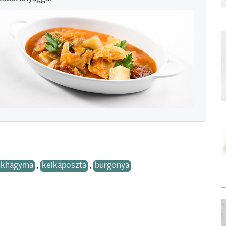
okhagyma
,
kelkáposzta
,
burgonya