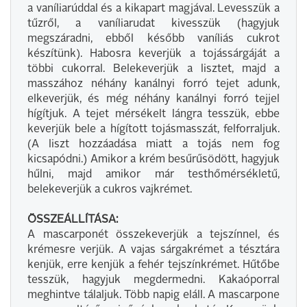
a vaníliarúddal és a kikapart magjával. Levesszük a
tűzről, a vaníliarudat kivesszük (hagyjuk
megszáradni, ebből később vaníliás cukrot
készítünk). Habosra keverjük a tojássárgáját a
többi cukorral. Belekeverjük a lisztet, majd a
masszához néhány kanálnyi forró tejet adunk,
elkeverjük, és még néhány kanálnyi forró tejjel
hígítjuk. A tejet mérsékelt lángra tesszük, ebbe
keverjük bele a hígított tojásmasszát, felforraljuk.
(A liszt hozzáadása miatt a tojás nem fog
kicsapódni.) Amikor a krém besűrűsödött, hagyjuk
hűlni, majd amikor már testhőmérsékletű,
belekeverjük a cukros vajkrémet.
ÖSSZEÁLLÍTÁSA:
A mascarponét összekeverjük a tejszínnel, és
krémesre verjük. A vajas sárgakrémet a tésztára
kenjük, erre kenjük a fehér tejszínkrémet. Hűtőbe
tesszük, hagyjuk megdermedni. Kakaóporral
meghintve tálaljuk. Több napig eláll. A mascarpone