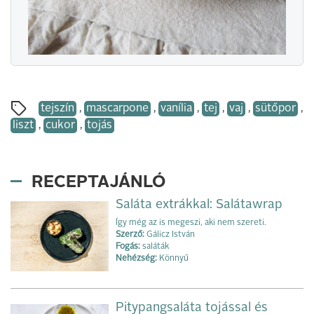
tejszín
,
mascarpone
,
vanília
,
tej
,
vaj
,
sütőpor
,
liszt
,
cukor
,
tojás
RECEPTAJÁNLÓ
Saláta extrákkal: Salátawrap
Így még az is megeszi, aki nem szereti.
Szerző:
Gálicz István
Fogás:
saláták
Nehézség:
Könnyű
Pitypangsaláta tojással és