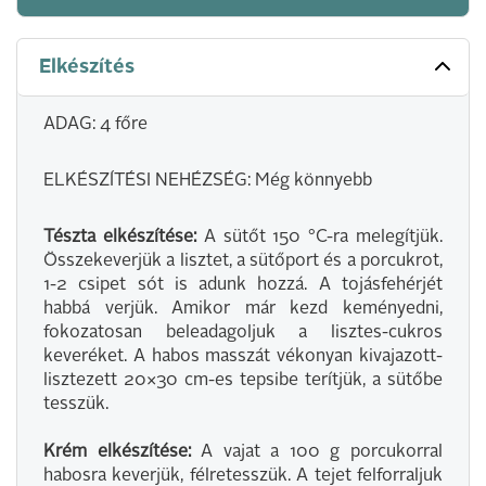
Elkészítés
ADAG: 4 főre
ELKÉSZÍTÉSI NEHÉZSÉG: Még könnyebb
Tészta elkészítése:
A sütőt 150 °C-ra melegítjük.
Összekeverjük a lisztet, a sütőport és a porcukrot,
1-2 csipet sót is adunk hozzá. A tojásfehérjét
habbá verjük. Amikor már kezd keményedni,
fokozatosan beleadagoljuk a lisztes-cukros
keveréket. A habos masszát vékonyan kivajazott-
lisztezett 20×30 cm-es tepsibe terítjük, a sütőbe
tesszük.
Krém elkészítése:
A vajat a 100 g porcukorral
habosra keverjük, félretesszük. A tejet felforraljuk