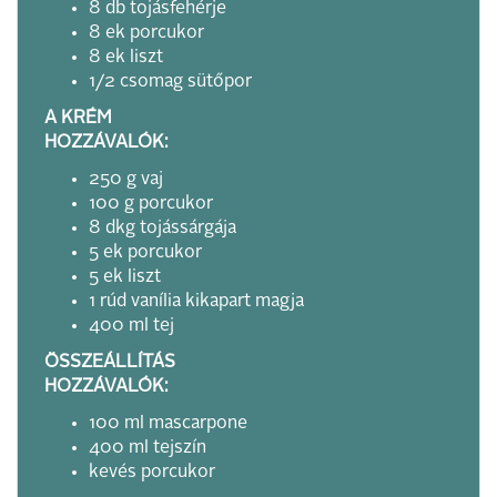
8 db tojásfehérje
8 ek porcukor
8 ek liszt
1/2 csomag sütőpor
A KRÉM
HOZZÁVALÓK:
250 g vaj
100 g porcukor
8 dkg tojássárgája
5 ek porcukor
5 ek liszt
1 rúd vanília kikapart magja
400 ml tej
ÖSSZEÁLLÍTÁS
HOZZÁVALÓK:
100 ml mascarpone
400 ml tejszín
kevés porcukor