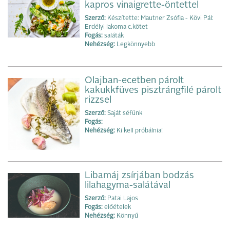
kapros vinaigrette-öntettel
Szerző:
Készítette: Mautner Zsófia - Kövi Pál:
Erdélyi lakoma c.kötet
Fogás:
saláták
Nehézség:
Legkönnyebb
Olajban-ecetben párolt
kakukkfüves pisztrángfilé párolt
rizzsel
Szerző:
Saját séfünk
Fogás:
Nehézség:
Ki kell próbálnia!
Libamáj zsírjában bodzás
lilahagyma-salátával
Szerző:
Patai Lajos
Fogás:
előételek
Nehézség:
Könnyű