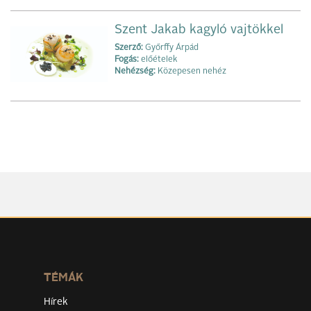
Szent Jakab kagyló vajtökkel
Szerző:
Győrffy Árpád
Fogás:
előételek
Nehézség:
Közepesen nehéz
TÉMÁK
Hírek