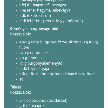
1 db kápia paprika égetve
1 fej fokhagyma félbevágva
1 fej fehér hagyma félbevágva
1 db fekete citrom
4 dl fehérbor (reduktív, gyümölcsös)
Köményes burgonyagombóc
Hozzávalók:
300 g ratte burgonya főzve, áttörve, 25 fokig
hűtve
100 g durumliszt
50 g finomliszt
10 g burgonyakeményítő
2 db tojássárgája
1 tk pirított kömény mozsárban összetörve
só
Tálalás
Hozzávalók:
2-3 db pak choi (bordáskel)
5-6 bébipaprika