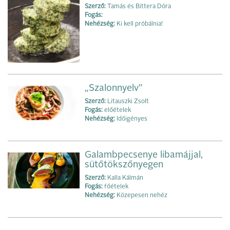
Szerző:
Tamás és Bittera Dóra
Fogás:
Nehézség:
Ki kell próbálnia!
„Szalonnyelv”
Szerző:
Litauszki Zsolt
Fogás:
előételek
Nehézség:
Időigényes
Galambpecsenye libamájjal,
sütőtökszőnyegen
Szerző:
Kalla Kálmán
Fogás:
főételek
Nehézség:
Közepesen nehéz