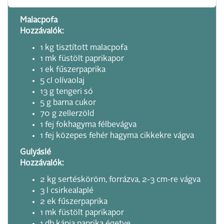
Malacpofa
Hozzávalók:
1 kg tisztított malacpofa
1 mk füstölt paprikapor
1 ek fűszerpaprika
5 cl olívaolaj
13 g tengeri só
5 g barna cukor
70 g zellerzöld
1 fej fokhagyma félbevágva
1 fej közepes fehér hagyma cikkekre vágva
Gulyáslé
Hozzávalók:
2 kg sertésköröm, forrázva, 2-3 cm-re vágva
3 l csirkealaplé
2 ek fűszerpaprika
1 mk füstölt paprikapor