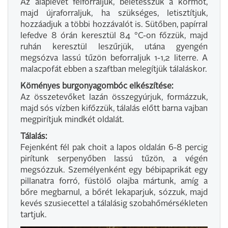
Az alaplevet felforraljuk, beletesszük a körmöt,
majd újraforraljuk, ha szükséges, letisztítjuk,
hozzáadjuk a többi hozzávalót is. Sütőben, papírral
lefedve 8 órán keresztül 84 °C-on főzzük, majd
ruhán keresztül leszűrjük, utána gyengén
megsózva lassú tűzön beforraljuk 1-1,2 literre. A
malacpofát ebben a szaftban melegítjük tálaláskor.
Köményes burgonyagombóc elkészítése:
Az összetevőket lazán összegyúrjuk, formázzuk,
majd sós vízben kifőzzük, tálalás előtt barna vajban
megpirítjuk mindkét oldalát.
Tálalás:
Fejenként fél pak choit a lapos oldalán 6-8 percig
pirítunk serpenyőben lassú tűzön, a végén
megsózzuk. Személyenként egy bébipaprikát egy
pillanatra forró, füstölő olajba mártunk, amíg a
bőre megbarnul, a bőrét lekaparjuk, sózzuk, majd
kevés szusiecettel a tálalásig szobahőmérsékleten
tartjuk.