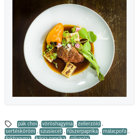
pak choi
,
vöröshagyma
,
zellerzöld
,
sertésköröm
,
szusiecet
,
fűszerpaprika
,
malacpofa
,
fokhagyma
,
kápia paprika
,
olívaolaj