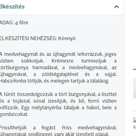
Elkészítés
ADAG: 4 főre
ELKÉSZÍTÉSI NEHÉZSÉG: Könnyű
A medvehagymát és az újhagymát leforrázzuk, jeges
vízben sokkoljuk. Krémesre turmixoljuk a
törtburgonya harmadával, a medvehagymával, az
újhagymával, a zöldségalaplével és a vajjal.
Habszifonba töltjük, és melegen tartjuk a tálalásig.
A túrót összedolgozzuk a tört burgonyával, a liszttel
és a tojással, sóval ízesítjük, és bő, forró vízben
kifőzzük. Egy mélytányérba tálaljuk a habot, bele a
gombócokat.
Frissíthetjük a fogást friss medvehagymával,
újhagymával, snidlinggel, vagy akár ízesített olajjal.