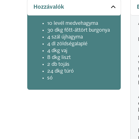
Hozzávalók
10 levél medvehagyma
30 dkg főtt-áttört burgonya
4 szál újhagyma
4 dl zöldségalaplé
4 dkg vaj
8 dkg liszt
2 db tojás
24 dkg túró
só