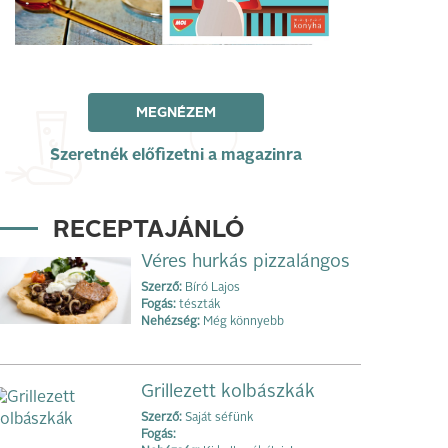
MEGNÉZEM
Szeretnék előfizetni a magazinra
RECEPTAJÁNLÓ
Véres hurkás pizzalángos
Szerző:
Bíró Lajos
Fogás:
tészták
Nehézség:
Még könnyebb
Grillezett kolbászkák
Szerző:
Saját séfünk
Fogás: