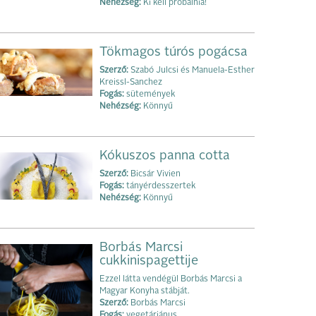
Nehézség:
Ki kell próbálnia!
Tökmagos túrós pogácsa
Szerző:
Szabó Julcsi és Manuela-Esther
Kreissl-Sanchez
Fogás:
sütemények
Nehézség:
Könnyű
Kókuszos panna cotta
Szerző:
Bicsár Vivien
Fogás:
tányérdesszertek
Nehézség:
Könnyű
Borbás Marcsi
cukkinispagettije
Ezzel látta vendégül Borbás Marcsi a
Magyar Konyha stábját.
Szerző:
Borbás Marcsi
Fogás:
vegetáriánus