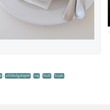
a
,
zöldségalaplé
,
vaj
,
liszt
,
tojás