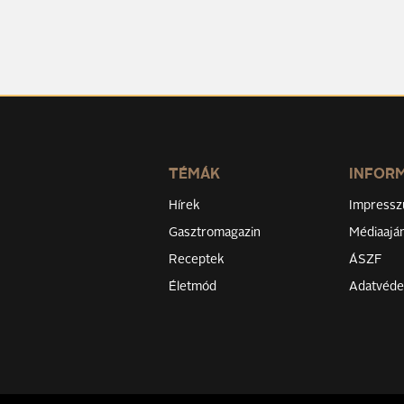
TÉMÁK
INFOR
Hírek
Impress
Gasztromagazin
Médiaaján
Receptek
ÁSZF
Életmód
Adatvéd