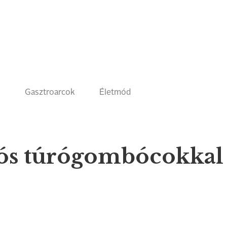
k
Gasztroarcok
Életmód
ós túrógombócokkal