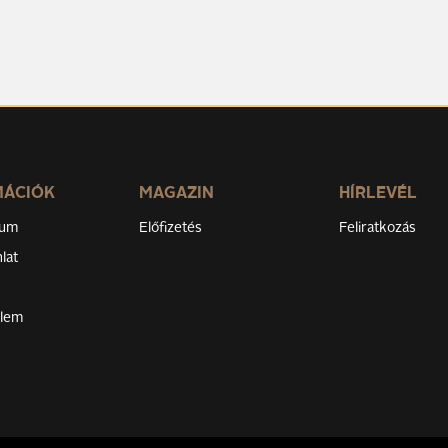
MÁCIÓK
MAGAZIN
HÍRLEVÉL
zum
Előfizetés
Feliratkozás
lat
elem