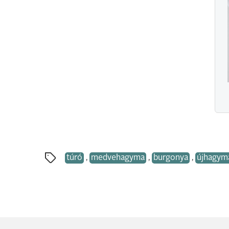
túró
,
medvehagyma
,
burgonya
,
újhagym