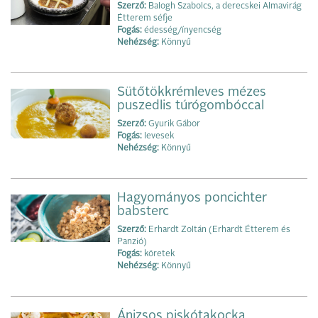
Szerző:
Balogh Szabolcs, a derecskei Almavirág
Étterem séfje
Fogás:
édesség/ínyencség
Nehézség:
Könnyű
Sütőtökkrémleves mézes
puszedlis túrógombóccal
Szerző:
Gyurik Gábor
Fogás:
levesek
Nehézség:
Könnyű
Hagyományos poncichter
babsterc
Szerző:
Erhardt Zoltán (Erhardt Étterem és
Panzió)
Fogás:
köretek
Nehézség:
Könnyű
Ánizsos piskótakocka