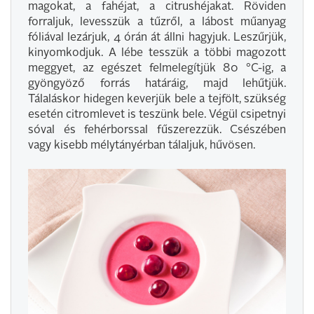
magokat, a fahéjat, a citrushéjakat. Röviden
forraljuk, levesszük a tűzről, a lábost műanyag
fóliával lezárjuk, 4 órán át állni hagyjuk. Leszűrjük,
kinyomkodjuk. A lébe tesszük a többi magozott
meggyet, az egészet felmelegítjük 80 °C-ig, a
gyöngyöző forrás határáig, majd lehűtjük.
Tálaláskor hidegen keverjük bele a tejfölt, szükség
esetén citromlevet is teszünk bele. Végül csipetnyi
sóval és fehérborssal fűszerezzük. Csészében
vagy kisebb mélytányérban tálaljuk, hűvösen.