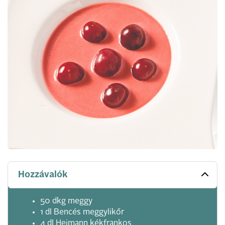
Hozzávalók
50 dkg meggy
1 dl Bencés meggylikőr
4 dl Heimann kékfrankos