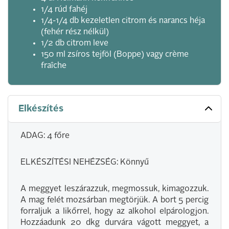
1/4 rúd fahéj
1/4-1/4 db kezeletlen citrom és narancs héja
(fehér rész nélkül)
1/2 db citrom leve
150 ml zsíros tejföl (Boppe) vagy crème
fraîche
Elkészítés
ADAG: 4 főre
ELKÉSZÍTÉSI NEHÉZSÉG: Könnyű
A meggyet leszárazzuk, megmossuk, kimagozzuk.
A mag felét mozsárban megtörjük. A bort 5 percig
forraljuk a likőrrel, hogy az alkohol elpárologjon.
Hozzáadunk 20 dkg durvára vágott meggyet, a