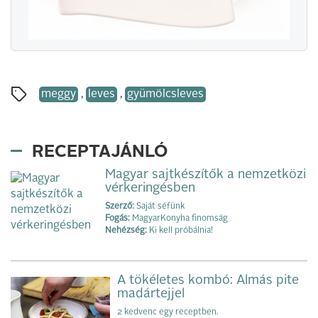
meggy
,
leves
,
gyümölcsleves
RECEPTAJÁNLÓ
Magyar sajtkészítők a nemzetközi
vérkeringésben
Szerző:
Saját séfünk
Fogás:
MagyarKonyha finomság
Nehézség:
Ki kell próbálnia!
A tökéletes kombó: Almás pite
madártejjel
2 kedvenc egy receptben.