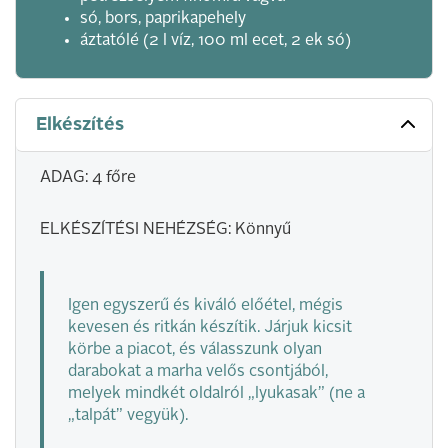
só, bors, paprikapehely
áztatólé (2 l víz, 100 ml ecet, 2 ek só)
Elkészítés
ADAG: 4 főre
ELKÉSZÍTÉSI NEHÉZSÉG: Könnyű
Igen egyszerű és kiváló előétel, mégis
kevesen és ritkán készítik. Járjuk kicsit
körbe a piacot, és válasszunk olyan
darabokat a marha velős csontjából,
melyek mindkét oldalról „lyukasak” (ne a
„talpát” vegyük).