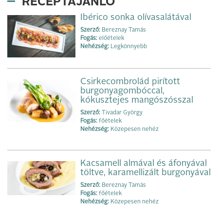
RECEPTAJÁNLÓ
Ibérico sonka olívasalátával
Szerző:
Bereznay Tamás
Fogás:
előételek
Nehézség:
Legkönnyebb
Csirkecombrolád pirított
burgonyagombóccal,
kókusztejes mangószósszal
Szerző:
Tivadar György
Fogás:
főételek
Nehézség:
Közepesen nehéz
Kacsamell almával és áfonyával
töltve, karamellizált burgonyával
Szerző:
Bereznay Tamás
Fogás:
főételek
Nehézség:
Közepesen nehéz