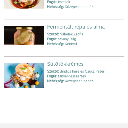
Fogás:
levesek
Nehézség:
Közepesen nehéz
Fermentált répa és alma
Szerző:
Nábelek Zsófia
Fogás:
savanyúság
Nehézség:
Könnyű
Sütőtökkrémes
Szerző:
Bindics Imre és Czucz Péter
Fogás:
tányérdesszertek
Nehézség:
Közepesen nehéz