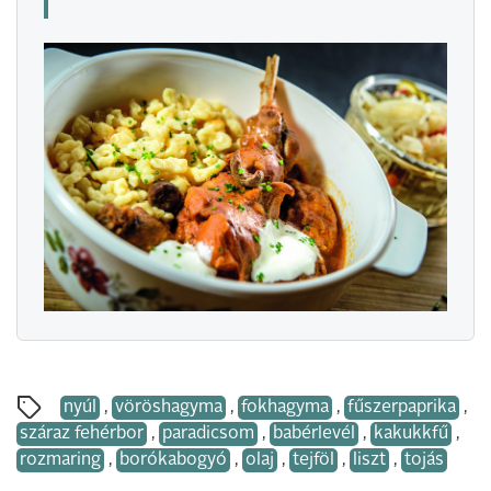
nyúl
,
vöröshagyma
,
fokhagyma
,
fűszerpaprika
,
száraz fehérbor
,
paradicsom
,
babérlevél
,
kakukkfű
,
rozmaring
,
borókabogyó
,
olaj
,
tejföl
,
liszt
,
tojás