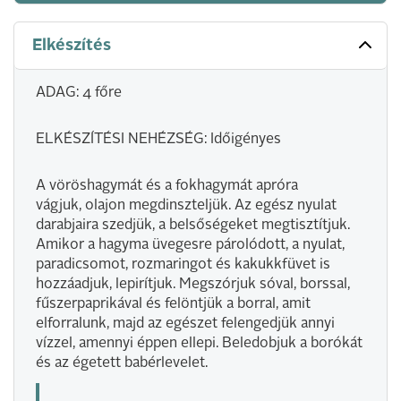
Elkészítés
ADAG: 4 főre
ELKÉSZÍTÉSI NEHÉZSÉG: Időigényes
A vöröshagymát és a fokhagymát apróra
vágjuk, olajon megdinszteljük. Az egész nyulat
darabjaira szedjük, a belsőségeket megtisztítjuk.
Amikor a hagyma üvegesre párolódott, a nyulat,
paradicsomot, rozmaringot és kakukkfüvet is
hozzáadjuk, lepirítjuk. Megszórjuk sóval, borssal,
fűszerpaprikával és felöntjük a borral, amit
elforralunk, majd az egészet felengedjük annyi
vízzel, amennyi éppen ellepi. Beledobjuk a borókát
és az égetett babérlevelet.