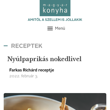
AMITŐL A SZELLEM IS JÓLLAKIK
Menü
Toggle
navigation
RECEPTEK
Nyúlpaprikás nokedlivel
Farkas Richárd receptje
2022. február 3.