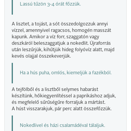
Lassú tűzön 3-4 órát főzzük.
A lisztet, a tojást, a sót összedolgozzuk annyi
vízzel, amennyivel ragacsos, homogén masszát
kapunk. Amikor a víz forr, szaggatón vagy
deszkáról beleszaggatjuk a nokedlit. Újraforrás
után leszűrjük, kihűtjük hideg folyóvíz alatt, majd
kevés olajjal összekeverjük.
Ha a hús puha, omlós, kiemeljük a fazékból.
A tejfölből és a lisztből selymes habarást
készítünk, hőkiegyenlítéssel a paprikáshoz adjuk,
és megfelelő sűrűségűre forraljuk a mártást.
A húst visszarakjuk, pár perc alatt összefőzzük.
Nokedlivel és házi csalamádéval tálaljuk.