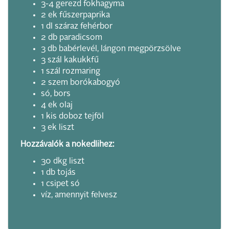
3-4 gerezd fokhagyma
2 ek fűszerpaprika
1 dl száraz fehérbor
2 db paradicsom
3 db babérlevél, lángon megpörzsölve
3 szál kakukkfű
1 szál rozmaring
2 szem borókabogyó
só, bors
4 ek olaj
1 kis doboz tejföl
3 ek liszt
Hozzávalók a nokedlihez:
30 dkg liszt
1 db tojás
1 csipet só
víz, amennyit felvesz