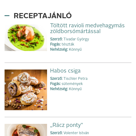
RECEPTAJÁNLÓ
Töltött ravioli medvehagymás
zöldborsómártással
Szerző:
Tivadar György
Fogás:
tészták
Nehézség:
Könnyű
Habos csiga
Szerző:
Tischler Petra
Fogás:
sütemények
Nehézség:
Könnyű
„Rácz ponty”
Szerző:
Volenter István