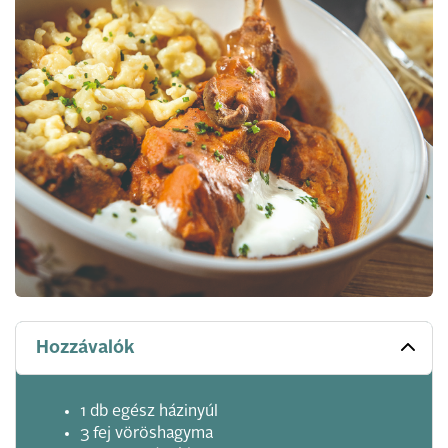
Hozzávalók
1 db egész házinyúl
3 fej vöröshagyma