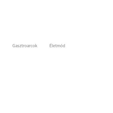
k
Gasztroarcok
Életmód