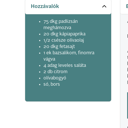
Hozzávalók
75 dkg padlizsán
meghámozva
20 dkg kápiapaprika
1/2 csésze olívaolaj
20 dkg fetasajt
1 ek bazsalikom, finomra
vágva
4 adag leveles saláta
2 db citrom
olívabogyó
só, bors