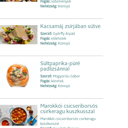
Fogás:
sütemények
Nehézség:
Könnyű
Kacsamáj zsírjában sütve
Szerző:
Győrffy Árpád
Fogás:
előételek
Nehézség:
Könnyű
Sültpaprika-püré
padlizsánnal
Szerző:
Mogyorósi Gábor
Fogás:
köretek
Nehézség:
Könnyű
Marokkói csicseriborsós
csirkeragu kuszkusszal
Marokkói csicseriborsós csirkeragu
kuszkusszal