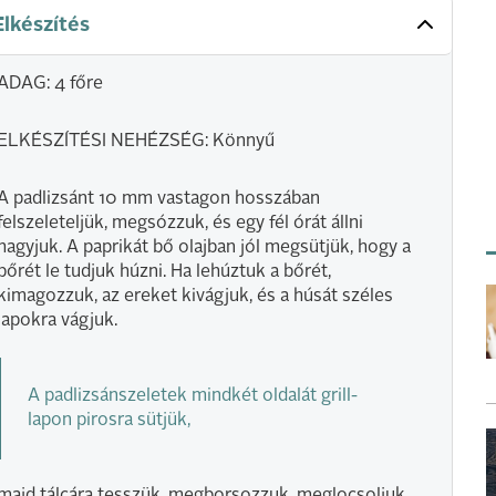
Elkészítés
ADAG: 4 főre
ELKÉSZÍTÉSI NEHÉZSÉG: Könnyű
A padlizsánt 10 mm vastagon hosszában
felszeleteljük, megsózzuk, és egy fél órát állni
hagyjuk. A paprikát bő olajban jól megsütjük, hogy a
bőrét le tudjuk húzni. Ha lehúztuk a bőrét,
kimagozzuk, az ereket kivágjuk, és a húsát széles
lapokra vágjuk.
A padlizsánszeletek mindkét oldalát grill-
lapon pirosra sütjük,