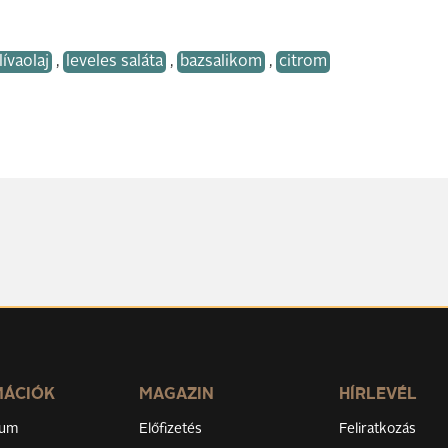
lívaolaj
,
leveles saláta
,
bazsalikom
,
citrom
MÁCIÓK
MAGAZIN
HÍRLEVÉL
zum
Előfizetés
Feliratkozás