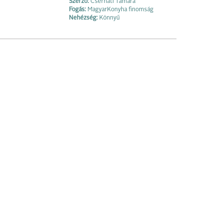
Szerző:
Cserháti Tamara
Fogás:
MagyarKonyha finomság
Nehézség:
Könnyű