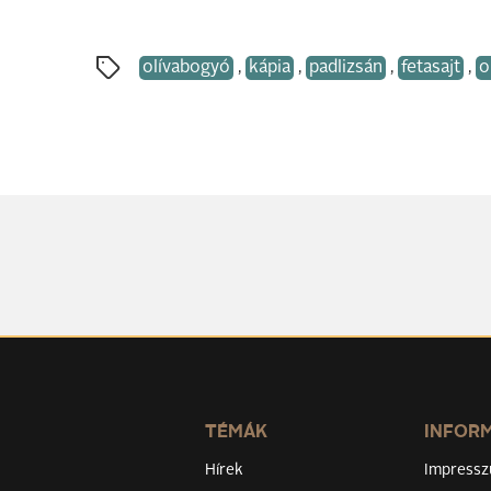
olívabogyó
,
kápia
,
padlizsán
,
fetasajt
,
o
TÉMÁK
INFOR
Hírek
Impress