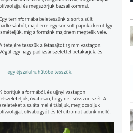
majd tálcára tesszük, megborsozzuk, meglocsoljuk
olívaolajjal és megszórjuk bazsalikommal.
Egy terrinformába beleteszünk 2 sort a sült
padlizsánból, majd erre egy sor sült paprika kerül. Így
ismételjük, míg a formánk majdnem megtelik vele.
A tetejére tesszük a fetasajtot 15 mm vastagon.
Végül egy nagy padlizsánszelettel betakarjuk, és
egy éjszakára hűtőbe tesszük.
Kiborítjuk a formából, és ujjnyi vastagon
felszeleteljük, óvatosan, hogy ne csússzon szét. A
szeleteket a saláta mellé tálaljuk, meglocsoljuk
olívaolajjal, olívabogyót és fél citromot adunk mellé.