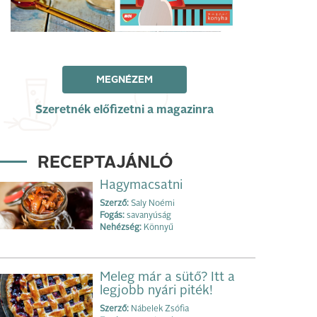
MEGNÉZEM
Szeretnék előfizetni a magazinra
RECEPTAJÁNLÓ
Hagymacsatni
Szerző:
Saly Noémi
Fogás:
savanyúság
Nehézség:
Könnyű
Meleg már a sütő? Itt a
legjobb nyári piték!
Szerző:
Nábelek Zsófia