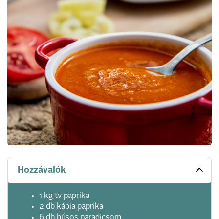
Hozzávalók
1 kg tv paprika
2 db kápia paprika
6 db húsos paradicsom