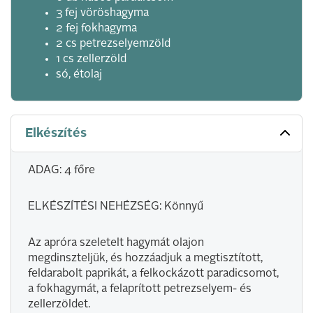
3 fej vöröshagyma
2 fej fokhagyma
2 cs petrezselyemzöld
1 cs zellerzöld
só, étolaj
Elkészítés
ADAG: 4 főre
ELKÉSZÍTÉSI NEHÉZSÉG: Könnyű
Az apróra szeletelt hagymát olajon
megdinszteljük, és hozzáadjuk a megtisztított,
feldarabolt paprikát, a felkockázott paradicsomot,
a fokhagymát, a felaprított petrezselyem- és
zellerzöldet.