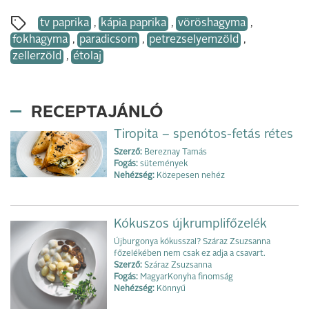
tv paprika
,
kápia paprika
,
vöröshagyma
,
fokhagyma
,
paradicsom
,
petrezselyemzöld
,
zellerzöld
,
étolaj
RECEPTAJÁNLÓ
Tiropita – spenótos-fetás rétes
Szerző:
Bereznay Tamás
Fogás:
sütemények
Nehézség:
Közepesen nehéz
Kókuszos újkrumplifőzelék
Újburgonya kókusszal? Száraz Zsuzsanna
főzelékében nem csak ez adja a csavart.
Szerző:
Száraz Zsuzsanna
Fogás:
MagyarKonyha finomság
Nehézség:
Könnyű