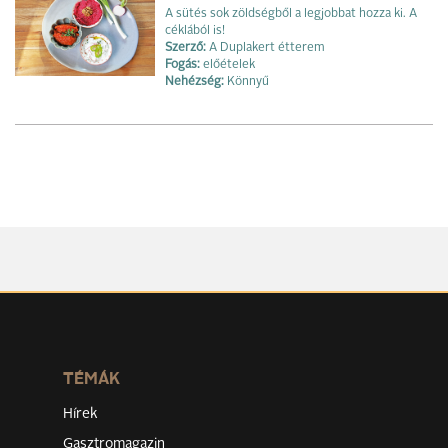
A sütés sok zöldségből a legjobbat hozza ki. A
céklából is!
Szerző:
A Duplakert étterem
Fogás:
előételek
Nehézség:
Könnyű
TÉMÁK
Hírek
Gasztromagazin