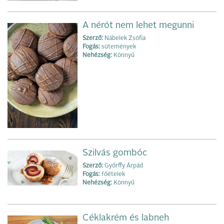
A nérót nem lehet megunni
Szerző:
Nábelek Zsófia
Fogás:
sütemények
Nehézség:
Könnyű
Szilvás gombóc
Szerző:
Győrffy Árpád
Fogás:
főételek
Nehézség:
Könnyű
Céklakrém és labneh