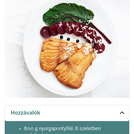
Hozzávalók
800 g nyurgapontyfilé, 8 szeletben