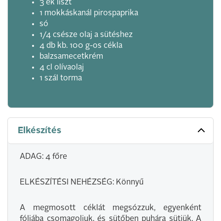
3 ek liszt
1 mokkáskanál pirospaprika
só
1/4 csésze olaj a sütéshez
4 db kb. 100 g-os cékla
balzsamecetkrém
4 cl olívaolaj
1 szál torma
Elkészítés
ADAG: 4 főre
ELKÉSZÍTÉSI NEHÉZSÉG: Könnyű
A megmosott céklát megsózzuk, egyenként
fóliába csomagoljuk, és sütőben puhára sütjük. A