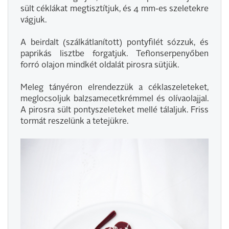
sült céklákat megtisztítjuk, és 4 mm-es szeletekre
vágjuk.
A beirdalt (szálkátlanított) pontyfilét sózzuk, és
paprikás lisztbe forgatjuk. Teflonserpenyőben
forró olajon mindkét oldalát pirosra sütjük.
Meleg tányéron elrendezzük a céklaszeleteket,
meglocsoljuk balzsamecetkrémmel és olívaolajjal.
A pirosra sült pontyszeleteket mellé tálaljuk. Friss
tormát reszelünk a tetejükre.