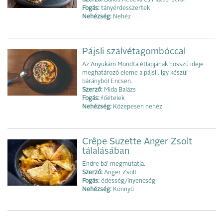
Fogás:
tányérdesszertek
Nehézség:
Nehéz
Pájsli szalvétagombóccal
Az Anyukám Mondta étlapjának hosszú ideje
meghatározó eleme a pájsli. Így készül
bárányból Encsen.
Szerző:
Mida Balázs
Fogás:
főételek
Nehézség:
Közepesen nehéz
Crêpe Suzette Anger Zsolt
tálalásában
Endre bá' megmutatja.
Szerző:
Anger Zsolt
Fogás:
édesség/ínyencség
Nehézség:
Könnyű