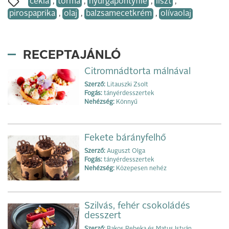
cékla
,
torma
,
nyurgapontyfilé
,
liszt
,
pirospaprika
,
olaj
,
balzsamecetkrém
,
olívaolaj
RECEPTAJÁNLÓ
Citromnádtorta málnával
Szerző:
Litauszki Zsolt
Fogás:
tányérdesszertek
Nehézség:
Könnyű
Fekete bárányfelhő
Szerző:
Auguszt Olga
Fogás:
tányérdesszertek
Nehézség:
Közepesen nehéz
Szilvás, fehér csokoládés
desszert
Szerző:
Bakos Rebeka és Matus István