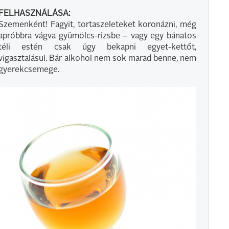
FELHASZNÁLÁSA:
Szemenként! Fagyit, tortaszeleteket koronázni, még
apróbbra vágva gyümölcs-rizsbe − vagy egy bánatos
téli estén csak úgy bekapni egyet-kettőt,
vigasztalásul. Bár alkohol nem sok marad benne, nem
gyerekcsemege.