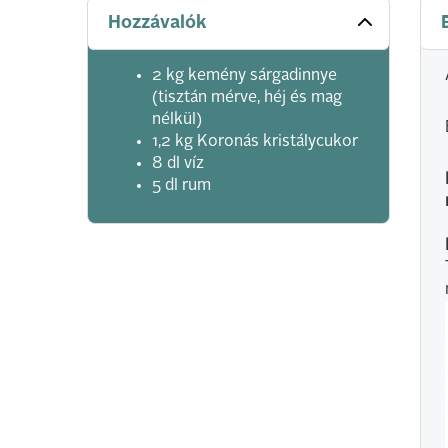
Hozzávalók
2 kg kemény sárgadinnye
(tisztán mérve, héj és mag
nélkül)
1,2 kg Koronás kristálycukor
8 dl víz
5 dl rum