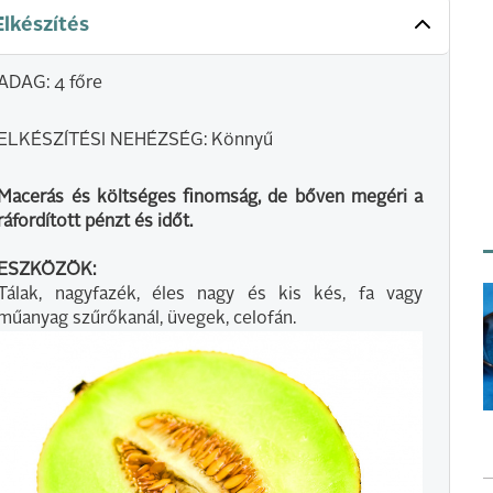
Elkészítés
ADAG: 4 főre
ELKÉSZÍTÉSI NEHÉZSÉG: Könnyű
Macerás és költséges finomság, de bőven megéri a
ráfordított pénzt és időt.
ESZKÖZÖK:
Tálak, nagyfazék, éles nagy és kis kés, fa vagy
műanyag szűrőkanál, üvegek, celofán.