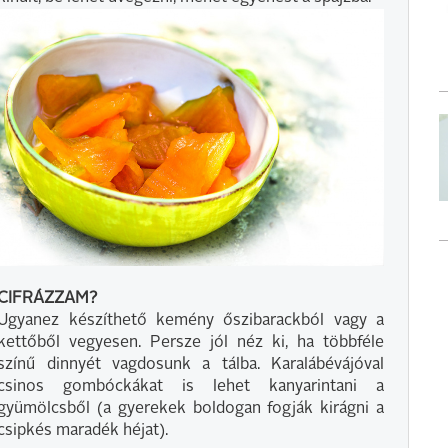
CIFRÁZZAM?
Ugyanez készíthető kemény őszibarackból vagy a
kettőből vegyesen. Persze jól néz ki, ha többféle
színű dinnyét vagdosunk a tálba. Karalábévájóval
csinos gombóckákat is lehet kanyarintani a
gyümölcsből (a gyerekek boldogan fogják kirágni a
csipkés maradék héjat).