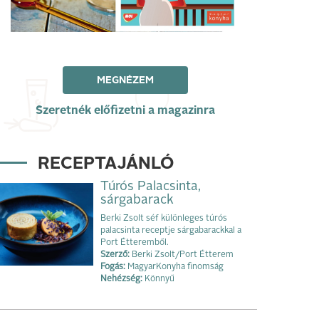
MEGNÉZEM
Szeretnék előfizetni a magazinra
RECEPTAJÁNLÓ
Túrós Palacsinta,
sárgabarack
Berki Zsolt séf különleges túrós
palacsinta receptje sárgabarackkal a
Port Étteremből.
Szerző:
Berki Zsolt/Port Étterem
Fogás:
MagyarKonyha finomság
Nehézség:
Könnyű