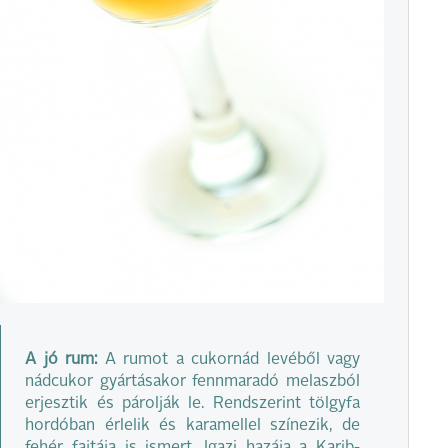
A jó rum:
A rumot a cukornád levéből vagy
nádcukor gyártásakor fennmaradó melaszból
erjesztik és párolják le. Rendszerint tölgyfa
hordóban érlelik és karamellel színezik, de