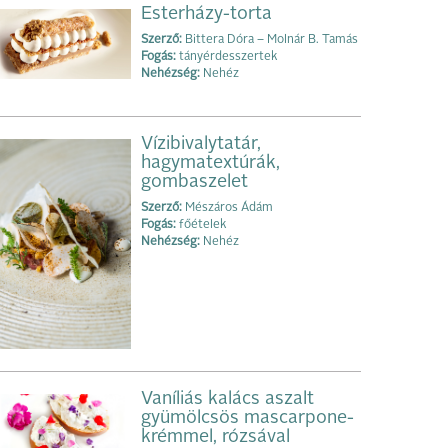
Esterházy-torta
Szerző:
Bittera Dóra – Molnár B. Tamás
Fogás:
tányérdesszertek
Nehézség:
Nehéz
Vízibivalytatár,
hagymatextúrák,
gombaszelet
Szerző:
Mészáros Ádám
Fogás:
főételek
Nehézség:
Nehéz
Vaníliás kalács aszalt
gyümölcsös mascarpone-
krémmel, rózsával