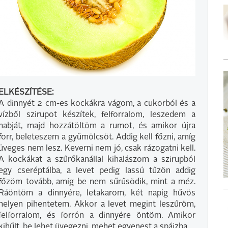
ELKÉSZÍTÉSE:
A dinnyét 2 cm-es kockákra vágom, a cukorból és a
vízből szirupot készítek, felforralom, leszedem a
habját, majd hozzátöltöm a rumot, és amikor újra
forr, beleteszem a gyümölcsöt. Addig kell főzni, amíg
üveges nem lesz. Keverni nem jó, csak rázogatni kell.
A kockákat a szűrőkanállal kihalászom a szirupból
egy cseréptálba, a levet pedig lassú tűzön addig
főzöm tovább, amíg be nem sűrűsödik, mint a méz.
Ráöntöm a dinnyére, letakarom, két napig hűvös
helyen pihentetem. Akkor a levet megint leszűröm,
felforralom, és forrón a dinnyére öntöm. Amikor
kihűlt, be lehet üvegezni, mehet egyenest a spájzba.