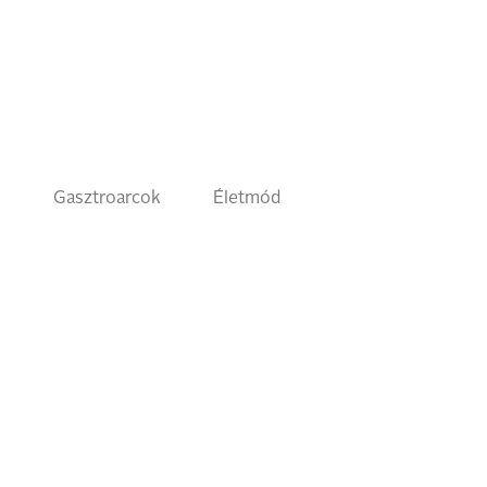
k
Gasztroarcok
Életmód