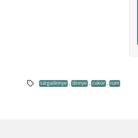
sárgadinnye
,
dinnye
,
cukor
,
rum