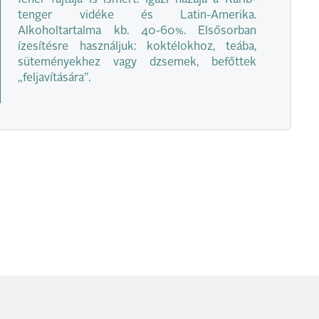
fehér fajtája is ismert. Igazi hazája a Karib-
tenger vidéke és Latin-Amerika.
Alkoholtartalma kb. 40-60%. Elsősorban
ízesítésre használjuk: koktélokhoz, teába,
süteményekhez vagy dzsemek, befőttek
„feljavítására”.