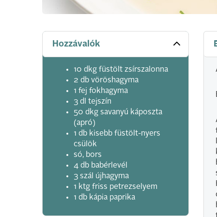
Hozzávalók
10 dkg füstölt zsírszalonna
2 db vöröshagyma
1 fej fokhagyma
3 dl tejszín
50 dkg savanyú káposzta
(apró)
1 db kisebb füstölt-nyers
csülök
só, bors
4 db babérlevél
3 szál újhagyma
1 ktg friss petrezselyem
1 db kápia paprika