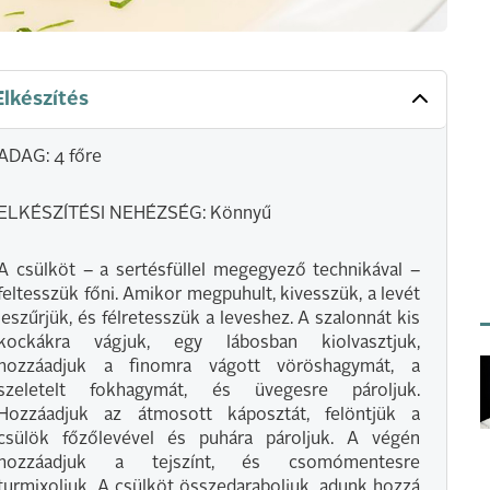
Elkészítés
ADAG: 4 főre
ELKÉSZÍTÉSI NEHÉZSÉG: Könnyű
A csülköt – a sertésfüllel megegyező technikával –
feltesszük főni. Amikor megpuhult, kivesszük, a levét
leszűrjük, és félretesszük a leveshez. A szalonnát kis
kockákra vágjuk, egy lábosban kiolvasztjuk,
hozzáadjuk a finomra vágott vöröshagymát, a
szeletelt fokhagymát, és üvegesre pároljuk.
Hozzáadjuk az átmosott káposztát, felöntjük a
csülök főzőlevével és puhára pároljuk. A végén
hozzáadjuk a tejszínt, és csomómentesre
turmixoljuk. A csülköt összedaraboljuk, adunk hozzá