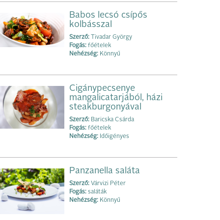
Babos lecsó csípős
kolbásszal
Szerző:
Tivadar György
Fogás:
főételek
Nehézség:
Könnyű
Cigánypecsenye
mangalicatarjából, házi
steakburgonyával
Szerző:
Baricska Csárda
Fogás:
főételek
Nehézség:
Időigényes
Panzanella saláta
Szerző:
Várvizi Péter
Fogás:
saláták
Nehézség:
Könnyű