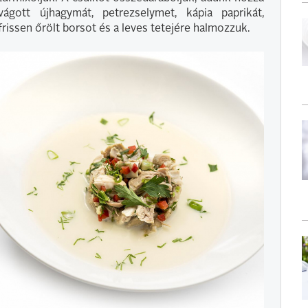
vágott újhagymát, petrezselymet, kápia paprikát,
frissen őrölt borsot és a leves tetejére halmozzuk.