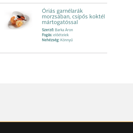
Óriás garnélarák
morzsában, csípős koktél
mártogatóssal
Szerző:
Barka Áron
Fogás:
előételek
Nehézség:
Könnyű