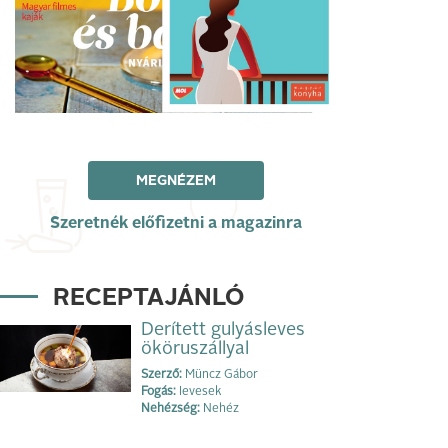
MEGNÉZEM
Szeretnék előfizetni a magazinra
RECEPTAJÁNLÓ
Derített gulyásleves
ököruszállyal
Szerző:
Müncz Gábor
Fogás:
levesek
Nehézség:
Nehéz