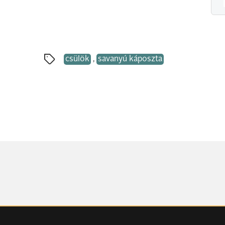
csülök
,
savanyú káposzta