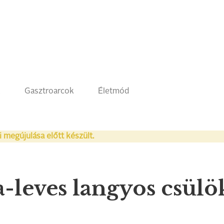
k
Gasztroarcok
Életmód
i megújulása előtt készült.
leves langyos csülök