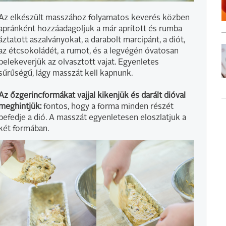
Az elkészült masszához folyamatos keverés közben
apránként hozzáadagoljuk a már aprított és rumba
áztatott aszalványokat, a darabolt marcipánt, a diót,
az étcsokoládét, a rumot, és a legvégén óvatosan
belekeverjük az olvasztott vajat. Egyenletes
sűrűségű, lágy masszát kell kapnunk.
Az őzgerincformákat vajjal kikenjük és darált dióval
meghintjük:
fontos, hogy a forma minden részét
befedje a dió. A masszát egyenletesen eloszlatjuk a
két formában.