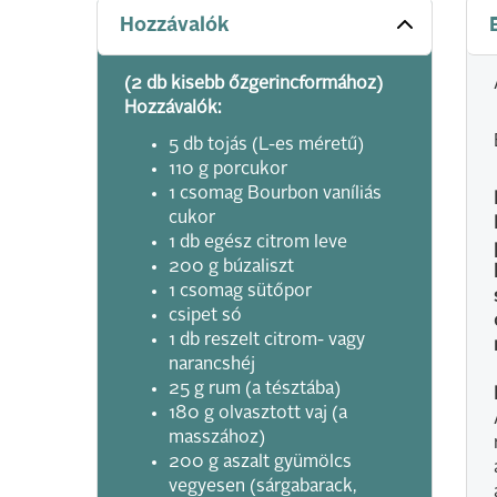
Hozzávalók
(2 db kisebb őzgerincformához)
Hozzávalók:
5 db tojás (L-es méretű)
110 g porcukor
1 csomag Bourbon vaníliás
cukor
1 db egész citrom leve
200 g búzaliszt
1 csomag sütőpor
csipet só
1 db reszelt citrom- vagy
narancshéj
25 g rum (a tésztába)
180 g olvasztott vaj (a
masszához)
200 g aszalt gyümölcs
vegyesen (sárgabarack,