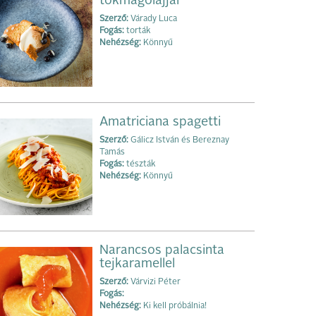
tökmagolajjal
Szerző:
Várady Luca
Fogás:
torták
Nehézség:
Könnyű
Amatriciana spagetti
Szerző:
Gálicz István és Bereznay
Tamás
Fogás:
tészták
Nehézség:
Könnyű
Narancsos palacsinta
tejkaramellel
Szerző:
Várvizi Péter
Fogás:
Nehézség:
Ki kell próbálnia!