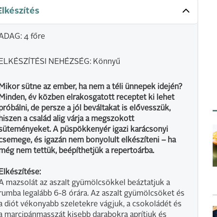
Elkészítés
ADAG: 4 főre
ELKÉSZÍTÉSI NEHÉZSÉG: Könnyű
Mikor sütne az ember, ha nem a téli ünnepek idején?
Minden, év közben elrakosgatott receptet ki lehet
próbálni, de persze a jól beváltakat is elővesszük,
hiszen a család alig várja a megszokott
süteményeket. A püspökkenyér igazi karácsonyi
csemege, és igazán nem bonyolult elkészíteni – ha
még nem tettük, beépíthetjük a repertoárba.
Elkészítése:
A mazsolát az aszalt gyümölcsökkel beáztatjuk a
rumba legalább 6-8 órára. Az aszalt gyümölcsöket és
a diót vékonyabb szeletekre vágjuk, a csokoládét és
a marcipánmasszát kisebb darabokra aprítjuk és