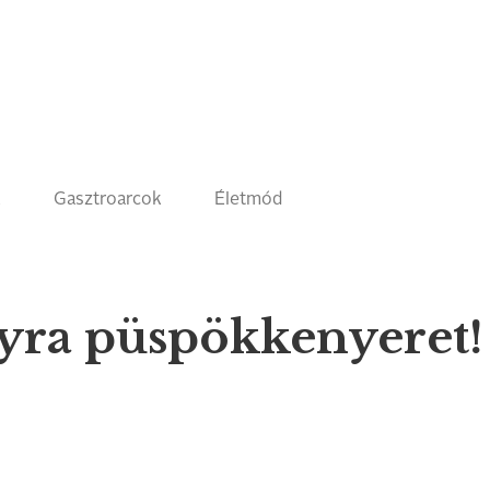
k
Gasztroarcok
Életmód
yra püspökkenyeret!