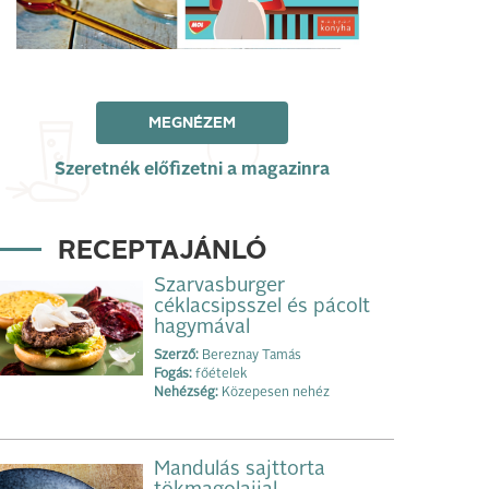
MEGNÉZEM
Szeretnék előfizetni a magazinra
RECEPTAJÁNLÓ
Szarvasburger
céklacsipsszel és pácolt
hagymával
Szerző:
Bereznay Tamás
Fogás:
főételek
Nehézség:
Közepesen nehéz
Mandulás sajttorta