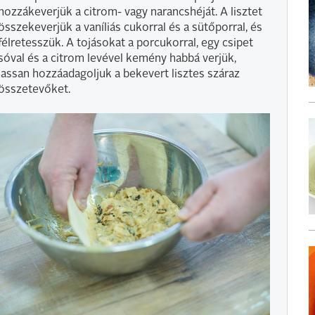
hozzákeverjük a citrom- vagy narancshéját. A lisztet
összekeverjük a vaníliás cukorral és a sütőporral, és
félretesszük. A tojásokat a porcukorral, egy csipet
sóval és a citrom levével kemény habbá verjük,
lassan hozzáadagoljuk a bekevert lisztes száraz
összetevőket.