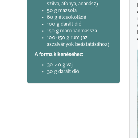
szilva, áfonya, ananász)
50 g mazsola
60 g étcsokoládé
100 g darált dió
150 g marcipánmassza
100-150 g rum (az
aszalványok beáztatásához)
A forma kikenéséhez:
30-40 g vaj
30 g darált dió