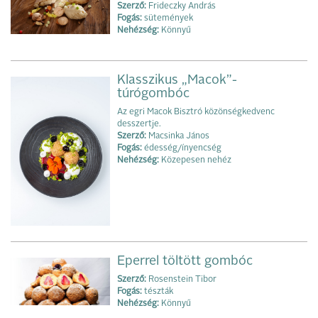
Szerző:
Frideczky András
Fogás:
sütemények
Nehézség:
Könnyű
Klasszikus „Macok”-
túrógombóc
Az egri Macok Bisztró közönségkedvenc
desszertje.
Szerző:
Macsinka János
Fogás:
édesség/ínyencség
Nehézség:
Közepesen nehéz
Eperrel töltött gombóc
Szerző:
Rosenstein Tibor
Fogás:
tészták
Nehézség:
Könnyű