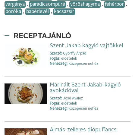
vargánya
,
paradicsompüré
,
vöröshagyma
,
fehérbor
,
boróka
,
babérlevél
,
kacsazsír
RECEPTAJÁNLÓ
Szent Jakab kagyló vajtökkel
Szerző:
Győrffy Árpád
Fogás:
előételek
Nehézség:
Közepesen nehéz
Marinált Szent Jakab-kagyló
avokádóval
Szerző:
José Avillez
Fogás:
előételek
Nehézség:
Közepesen nehéz
Almás-zelleres diópuffancs