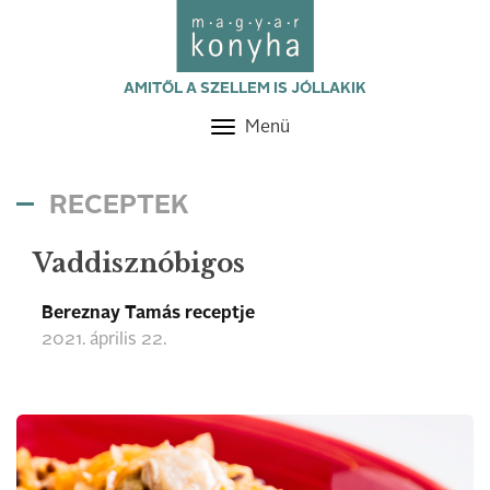
AMITŐL A SZELLEM IS JÓLLAKIK
Menü
Toggle
navigation
RECEPTEK
Vaddisznóbigos
Bereznay Tamás receptje
2021. április 22.