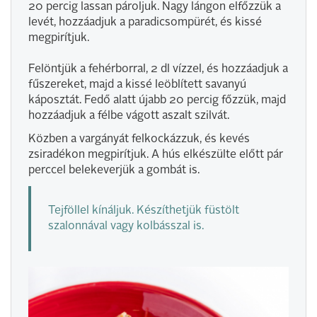
20 percig lassan pároljuk. Nagy lángon elfőzzük a
levét, hozzáadjuk a paradicsompürét, és kissé
megpirítjuk.
Felöntjük a fehérborral, 2 dl vízzel, és hozzáadjuk a
fűszereket, majd a kissé leöblített savanyú
káposztát. Fedő alatt újabb 20 percig főzzük, majd
hozzáadjuk a félbe vágott aszalt szilvát.
Közben a vargányát felkockázzuk, és kevés
zsiradékon megpirítjuk. A hús elkészülte előtt pár
perccel belekeverjük a gombát is.
Tejföllel kínáljuk. Készíthetjük füstölt
szalonnával vagy kolbásszal is.