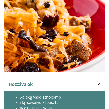
Hozzávalók
60 dkg vaddisznócomb
1 kg savanyú káposzta
15 dkg aszalt szilva