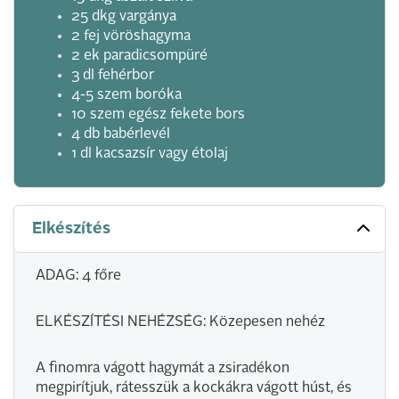
25 dkg vargánya
2 fej vöröshagyma
2 ek paradicsompüré
3 dl fehérbor
4-5 szem boróka
10 szem egész fekete bors
4 db babérlevél
1 dl kacsazsír vagy étolaj
Elkészítés
ADAG: 4 főre
ELKÉSZÍTÉSI NEHÉZSÉG: Közepesen nehéz
A finomra vágott hagymát a zsiradékon
megpirítjuk, rátesszük a kockákra vágott húst, és