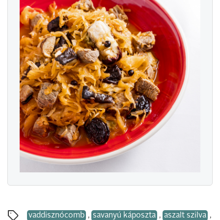
vaddisznócomb
,
savanyú káposzta
,
aszalt szilva
,