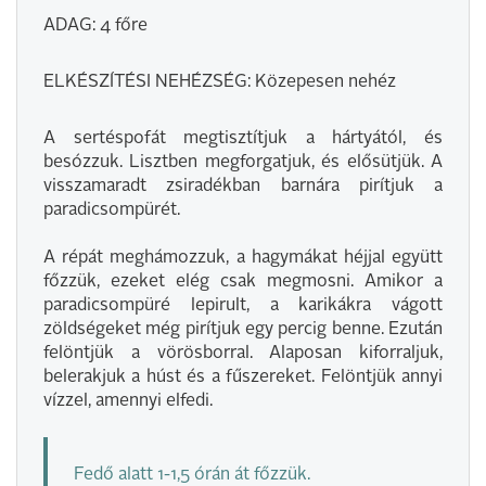
ADAG: 4 főre
ELKÉSZÍTÉSI NEHÉZSÉG: Közepesen nehéz
A sertéspofát megtisztítjuk a hártyától, és
besózzuk. Lisztben megforgatjuk, és elősütjük. A
visszamaradt zsiradékban barnára pirítjuk a
paradicsompürét.
A répát meghámozzuk, a hagymákat héjjal együtt
főzzük, ezeket elég csak megmosni. Amikor a
paradicsompüré lepirult, a karikákra vágott
zöldségeket még pirítjuk egy percig benne. Ezután
felöntjük a vörösborral. Alaposan kiforraljuk,
belerakjuk a húst és a fűszereket. Felöntjük annyi
vízzel, amennyi elfedi.
Fedő alatt 1-1,5 órán át főzzük.