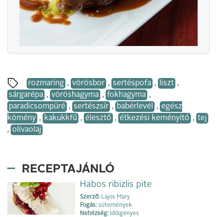
rozmaring
,
vörösbor
,
sertéspofa
,
liszt
,
sárgarépa
,
vöröshagyma
,
fokhagyma
,
paradicsompüré
,
sertészsír
,
babérlevél
,
egész
kömény
,
kakukkfű
,
élesztő
,
étkezési keményítő
,
tej
,
olívaolaj
RECEPTAJÁNLÓ
Habos ribizlis pite
Szerző:
Lajos Mary
Fogás:
sütemények
Nehézség:
Időigényes