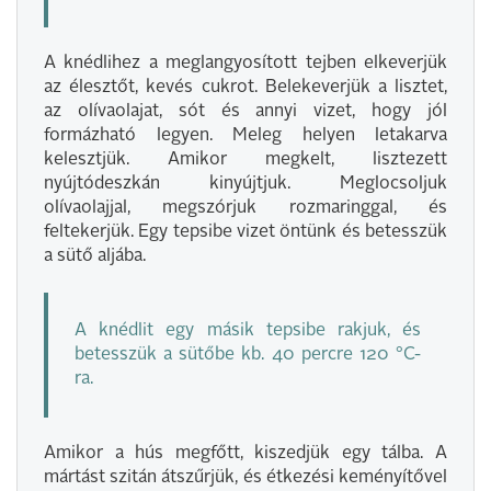
A knédlihez a meglangyosított tejben elkeverjük
az élesztőt, kevés cukrot. Belekeverjük a lisztet,
az olívaolajat, sót és annyi vizet, hogy jól
formázható legyen. Meleg helyen letakarva
kelesztjük. Amikor megkelt, lisztezett
nyújtódeszkán kinyújtjuk. Meglocsoljuk
olívaolajjal, megszórjuk rozmaringgal, és
feltekerjük. Egy tepsibe vizet öntünk és betesszük
a sütő aljába.
A knédlit egy másik tepsibe rakjuk, és
betesszük a sütőbe kb. 40 percre 120 °C-
ra.
Amikor a hús megfőtt, kiszedjük egy tálba. A
mártást szitán átszűrjük, és étkezési keményítővel