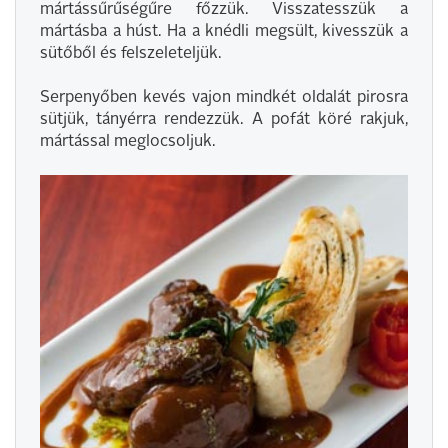
mártássűrűségűre főzzük. Visszatesszük a
mártásba a húst. Ha a knédli megsült, kivesszük a
sütőből és felszeleteljük.
Serpenyőben kevés vajon mindkét oldalát pirosra
sütjük, tányérra rendezzük. A pofát köré rakjuk,
mártással meglocsoljuk.