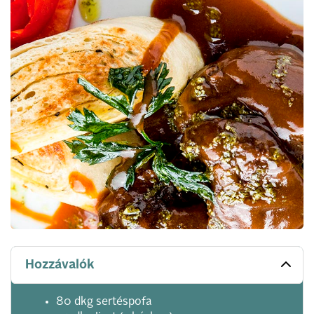
Hozzávalók
80 dkg sertéspofa