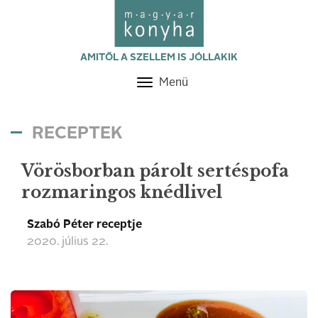
AMITŐL A SZELLEM IS JÓLLAKIK
Menü
Toggle
navigation
RECEPTEK
Vörösborban párolt sertéspofa
rozmaringos knédlivel
Szabó Péter receptje
2020. július 22.