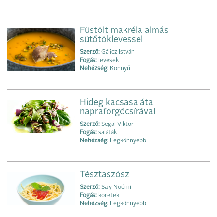
Füstölt makréla almás
sütőtöklevessel
Szerző:
Gálicz István
Fogás:
levesek
Nehézség:
Könnyű
Hideg kacsasaláta
napraforgócsírával
Szerző:
Segal Viktor
Fogás:
saláták
Nehézség:
Legkönnyebb
Tésztaszósz
Szerző:
Saly Noémi
Fogás:
köretek
Nehézség:
Legkönnyebb