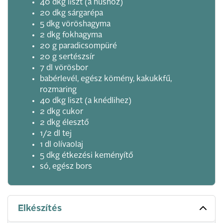
40 dkg liszt (a húshoz)
20 dkg sárgarépa
5 dkg vöröshagyma
2 dkg fokhagyma
20 g paradicsompüré
20 g sertészsír
7 dl vörösbor
babérlevél, egész kömény, kakukkfű,
rozmaring
40 dkg liszt (a knédlihez)
2 dkg cukor
2 dkg élesztő
1/2 dl tej
1 dl olívaolaj
5 dkg étkezési keményítő
só, egész bors
Elkészítés