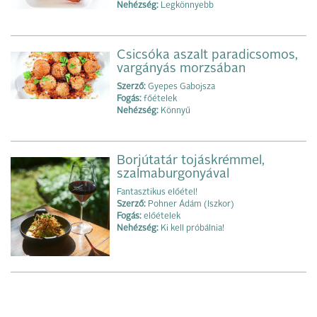
Nehézség:
Legkönnyebb
Csicsóka aszalt paradicsomos,
vargányás morzsában
Szerző:
Gyepes Gabojsza
Fogás:
főételek
Nehézség:
Könnyű
Borjútatár tojáskrémmel,
szalmaburgonyával
Fantasztikus előétel!
Szerző:
Pohner Ádám (Iszkor)
Fogás:
előételek
Nehézség:
Ki kell próbálnia!