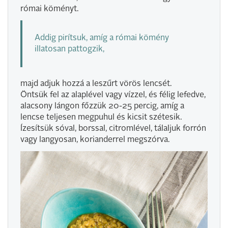
római köményt.
Addig pirítsuk, amíg a római kömény
illatosan pattogzik,
majd adjuk hozzá a leszűrt vörös lencsét.
Öntsük fel az alaplével vagy vízzel, és félig lefedve,
alacsony lángon főzzük 20-25 percig, amíg a
lencse teljesen megpuhul és kicsit szétesik.
Ízesítsük sóval, borssal, citromlével, tálaljuk forrón
vagy langyosan, korianderrel megszórva.