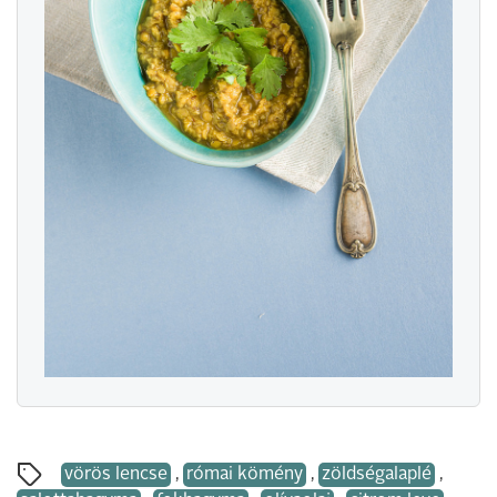
vörös lencse
,
római kömény
,
zöldségalaplé
,