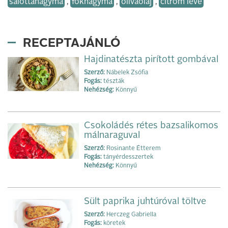
salottahagyma
,
fokhagyma
,
olívaolaj
,
citrom leve
RECEPTAJÁNLÓ
Hajdinatészta pirított gombával
Szerző:
Nábelek Zsófia
Fogás:
tészták
Nehézség:
Könnyű
Csokoládés rétes bazsalikomos
málnaraguval
Szerző:
Rosinante Étterem
Fogás:
tányérdesszertek
Nehézség:
Könnyű
Sült paprika juhtúróval töltve
Szerző:
Herczeg Gabriella
Fogás:
köretek