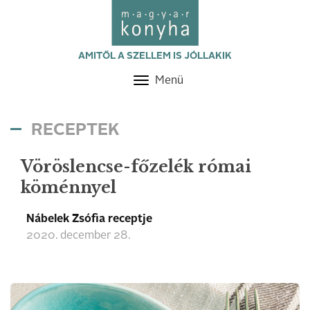
AMITŐL A SZELLEM IS JÓLLAKIK
Menü
Toggle
navigation
RECEPTEK
Vöröslencse-főzelék római
köménnyel
Nábelek Zsófia receptje
2020. december 28.