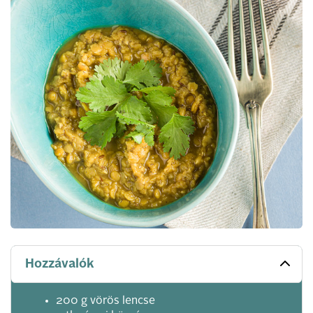
Hozzávalók
200 g vörös lencse