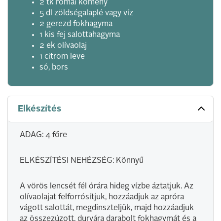
2 tk római kömény
5 dl zöldségalaplé vagy víz
2 gerezd fokhagyma
1 kis fej salottahagyma
2 ek olívaolaj
1 citrom leve
só, bors
Elkészítés
ADAG: 4 főre
ELKÉSZÍTÉSI NEHÉZSÉG: Könnyű
A vörös lencsét fél órára hideg vízbe áztatjuk. Az
olívaolajat felforrósítjuk, hozzáadjuk az apróra
vágott salottát, megdinszteljük, majd hozzáadjuk
az összezúzott, durvára darabolt fokhagymát és a