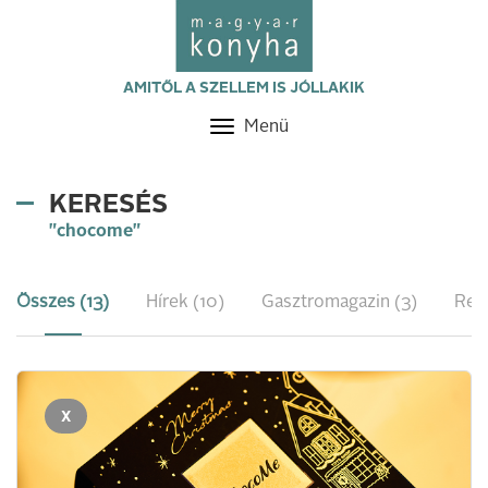
AMITŐL A SZELLEM IS JÓLLAKIK
Menü
Toggle
navigation
KERESÉS
"chocome"
Összes (13)
Hírek (10)
Gasztromagazin (3)
Rec
X