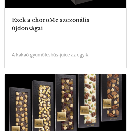
Ezek a chocoMe szezonális
újdonságai
A kakaó gyümölcshús-juice az egyik.