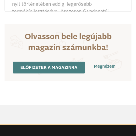
nyit történetében eddigi legerősebb
termékfejlesztésével, összesen 6 vadonatúj
csokoládévarázslattal bűvöli el a csokoládé-
hívőket és az ínyenceket.
Olvasson bele legújabb
magazin számunkba!
Megnézem
ELŐFIZETEK A MAGAZINRA