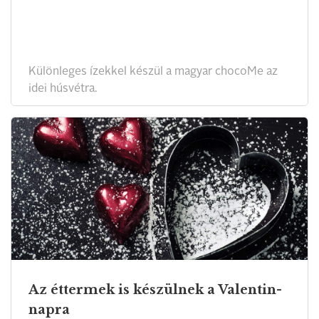
Különleges ízekkel készül a magyar chocoMe az
idei húsvétra.
Az éttermek is készülnek a Valentin-
napra