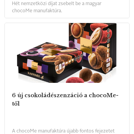
Hét nemzetközi díjat zsebelt be a magyar
chocoMe manufaktúra.
6 új csokoládészenzáció a chocoMe-
től
A chocoMe manufaktúra újabb fontos fejezetet