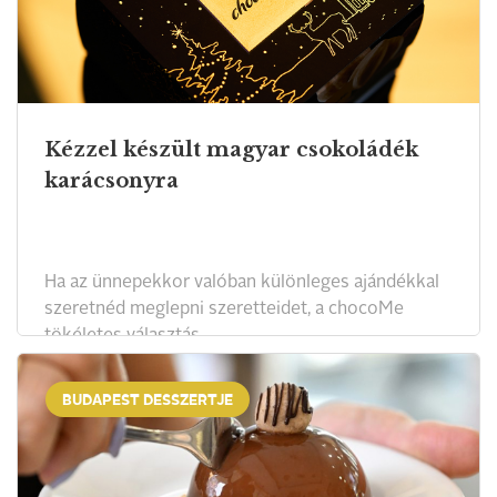
Kézzel készült magyar csokoládék
karácsonyra
Ha az ünnepekkor valóban különleges ajándékkal
szeretnéd meglepni szeretteidet, a chocoMe
tökéletes választás.
BUDAPEST DESSZERTJE