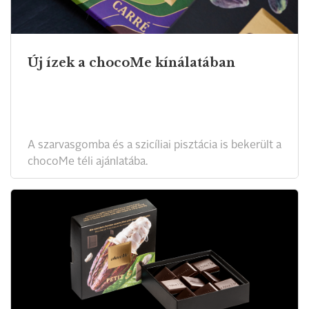
Új ízek a chocoMe kínálatában
A szarvasgomba és a szicíliai pisztácia is bekerült a
chocoMe téli ajánlatába.