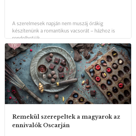
A szerelmesek napján nem muszáj órákig
készítenünk a romantikus vacsorát – házhoz is
rendelhetjük.
Remekül szerepeltek a magyarok az
ennivalók Oscarján