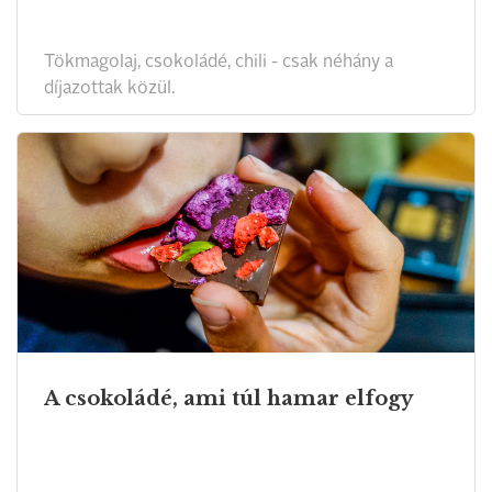
Tökmagolaj, csokoládé, chili - csak néhány a
díjazottak közül.
A csokoládé, ami túl hamar elfogy