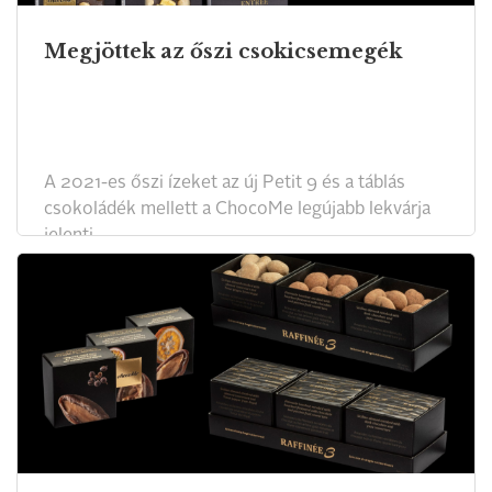
Megjöttek az őszi csokicsemegék
A 2021-es őszi ízeket az új Petit 9 és a táblás
csokoládék mellett a ChocoMe legújabb lekvárja
jelenti.