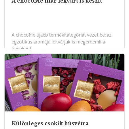
A chocoMe már lekvárt is készít
A chocoMe újabb termékkategóriát vezet be: az
egzotikus aromájú lekvárjuk is megérdemli a
figyelmet.
Különleges csokik húsvétra