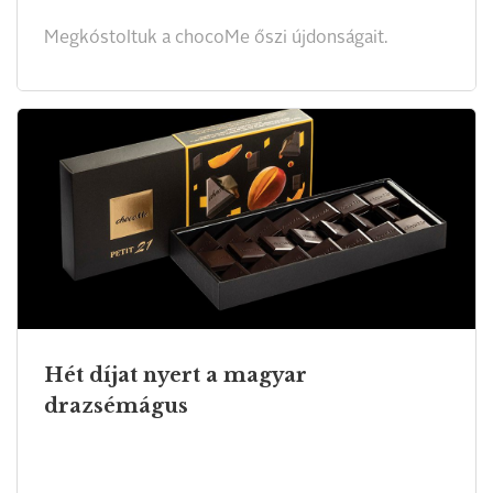
Megkóstoltuk a chocoMe őszi újdonságait.
Hét díjat nyert a magyar
drazsémágus