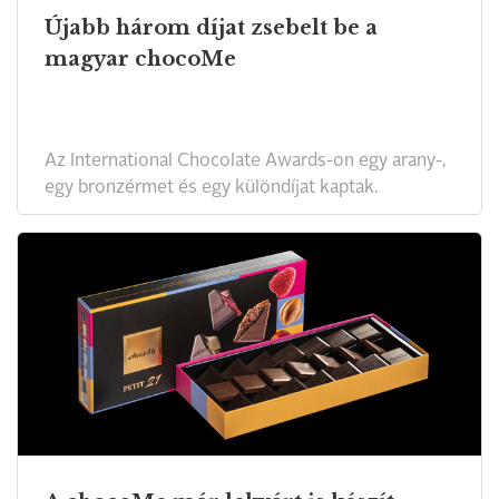
Újabb három díjat zsebelt be a
magyar chocoMe
Az International Chocolate Awards-on egy arany-,
egy bronzérmet és egy különdíjat kaptak.