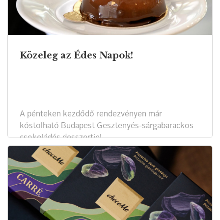
Közeleg az Édes Napok!
A pénteken kezdődő rendezvényen már
kóstolható Budapest Gesztenyés-sárgabarackos
csokoládés desszertje!